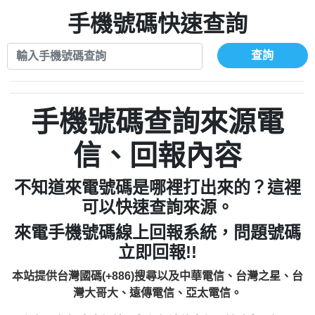
xwuyzefpksflsdeeizxf【dkrpevvehv回報】
0963566113：宅急便物流【匿名回報】
0910303219：拖欠工程款【匿名回報】
手機號碼快速查詢
0981696253：借貸廣告【匿名回報】
0972131993：裕隆新鑫借貸【匿名回報】
0910303219：拖欠工程款【匿名回報】
0972131993：裕隆新鑫借貸【匿名回報】
0910303219：拖欠工程款【匿名回報】
查詢
0982084260：汽機車貸款【匿名回報】
0972131993：裕隆新鑫借貸【匿名回報】
0277427050：接聽音樂.【匿名回報】
0972131993：裕隆新鑫借貸【匿名回報】
0910303219：拖欠工程款，大家要小心
0982084260：汽機車貸款【匿名回報】
手機號碼查詢來源電
【黃俊霖回報】
0277427050：接聽音樂.【匿名回報】
0910303219：拖欠工程款，大家要小心
信、回報內容
【黃俊霖回報】
不知道來電號碼是哪裡打出來的？這裡
可以快速查詢來源。
來電手機號碼線上回報系統，問題號碼
立即回報!!
本站提供台灣國碼(+886)搜尋以及中華電信、台灣之星、台
灣大哥大、遠傳電信、亞太電信。