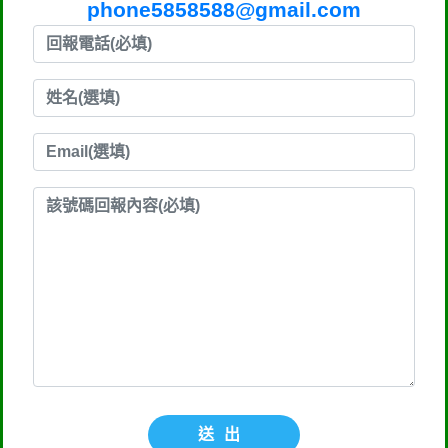
phone5858588@gmail.com
送出