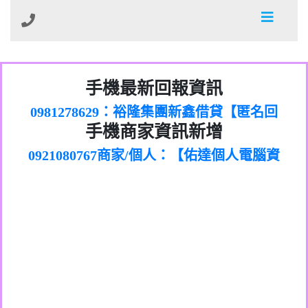
01：Greetings,Iwork【Nicholas Doby回
手機最新回報資訊
0981278629：裕隆集團新鑫借貸【匿名回
報】
886816675846：
報】
0968805568商家/個人：【心理衛生輔導中
oyewzzzmwlfgqudeixig【tgvkqwlkjv回
886816675846：gh2xv1【🗒
手機商家資訊新增
0921080767商家/個人：【佑達個人電腦資
心】
0277357216：推銷股票，疑是詐騙。【匿
Transaction.Continue >>
報】
0981406932商家/個人：【滙誠第二資產公
訊】
graph.org/BALANCE-36824-US-
0982432519：
名回報】
0906425555商家/個人：【匿名】
司】
nmetpkesjxxvxmxjmilr【htyhwnfhpy回
DOLLARS-04-24-2?
0982432519：
0973717717商家/個人：【墾丁（悍馬租
xvptnfzzxgxyhnysldom【diwzitdytt回報】
hs=82db2fc596e92a7345c946290476fb06&
0982432519：寄免費的牛樟芝??【匿名回
報】
0963419717商家/個人：【林董】
車）】
0928859786：中租借貸廣告【匿名回報】
🗒回報】
報】
0907125117商家/個人：【非凡資訊】
0963566113：
0973396397商家/個人：【吉昇防火工程】
xwuyzefpksflsdeeizxf【dkrpevvehv回報】
0963566113：宅急便物流【匿名回報】
0973396397商家/個人：【吉昇防火工程】
0981696253：借貸廣告【匿名回報】
0277151332商家/個人：【匯誠第二資產管
0910303219：拖欠工程款【匿名回報】
0982446908商家/個人：【台新銀行貸款】
理股份有限公司】
0910303219：拖欠工程款【匿名回報】