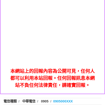
0908285050商家/個人：【應召站】
0972131993：裕隆新鑫借貸【匿名回報】
0937633597商家/個人：【無】
0972131993：裕隆新鑫借貸【匿名回報】
0979049129商家/個人：【汪仔澡堂寵物美
0982084260：汽機車貸款【匿名回報】
0976358085商家/個人：【康代書-房屋二
容工作室】
0277427050：接聽音樂.【匿名回報】
胎/土地二胎/持分貸款/房屋增貸】
0935219225商家/個人：【警察】
0910303219：拖欠工程款，大家要小心
0923325641商家/個人：【楊育彰】
01：Greetings,Iwork【Nicholas Doby回
【黃俊霖回報】
0963600462商家/個人：【花旗銀行】
0981278629：裕隆集團新鑫借貸【匿名回
報】
0921400619商家/個人：【不明】
886816675846：
報】
01：Greetings,Iwork【Nicholas Doby回
oyewzzzmwlfgqudeixig【tgvkqwlkjv回
886816675846：gh2xv1【🗒
0981278629：裕隆集團新鑫借貸【匿名回
報】
0277357216：推銷股票，疑是詐騙。【匿
Transaction.Continue >>
報】
886816675846：
報】
graph.org/BALANCE-36824-US-
0982432519：
名回報】
oyewzzzmwlfgqudeixig【tgvkqwlkjv回
886816675846：gh2xv1【🗒
nmetpkesjxxvxmxjmilr【htyhwnfhpy回
DOLLARS-04-24-2?
0982432519：
0277357216：推銷股票，疑是詐騙。【匿
Transaction.Continue >>
報】
本網站上的回報內容為公開可見，任何人
xvptnfzzxgxyhnysldom【diwzitdytt回報】
hs=82db2fc596e92a7345c946290476fb06&
0982432519：寄免費的牛樟芝??【匿名回
報】
graph.org/BALANCE-36824-US-
0982432519：
名回報】
都可以利用本站回報。任何回報訊息本網
0928859786：中租借貸廣告【匿名回報】
🗒回報】
報】
nmetpkesjxxvxmxjmilr【htyhwnfhpy回
DOLLARS-04-24-2?
0982432519：
站不負任何法律責任，請確實回報。
0963566113：
xvptnfzzxgxyhnysldom【diwzitdytt回報】
hs=82db2fc596e92a7345c946290476fb06&
0982432519：寄免費的牛樟芝??【匿名回
報】
xwuyzefpksflsdeeizxf【dkrpevvehv回報】
0963566113：宅急便物流【匿名回報】
0928859786：中租借貸廣告【匿名回報】
🗒回報】
報】
0981696253：借貸廣告【匿名回報】
0963566113：
電信種類
中華電信
0905
0905000XXX
0910303219：拖欠工程款【匿名回報】