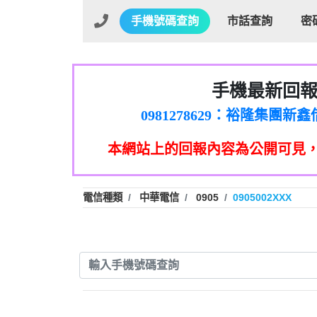
手機號碼查詢
市話查詢
密
手機最新回
01：Greetings,Iwork【Ni
0981278629：裕隆集團
886816675846：oyewzzzmwlfgqud
本網站上的回報內容為公開可見
886816675846：gh2xv1【🗒 Tran
graph.org/BALANCE-36824-US
0277357216：推銷股票，
0982432519：nmetpkesjxxvxmx
hs=82db2fc596e92a7345c946
電信種類
中華電信
0905
0905002XXX
0982432519：xvptnfzzxgxyhnys
0982432519：寄免費的牛
0928859786：中租借
0963566113：xwuyzefpksflsdee
0963566113：宅急便
0981696253：借貸
0910303219：拖欠工