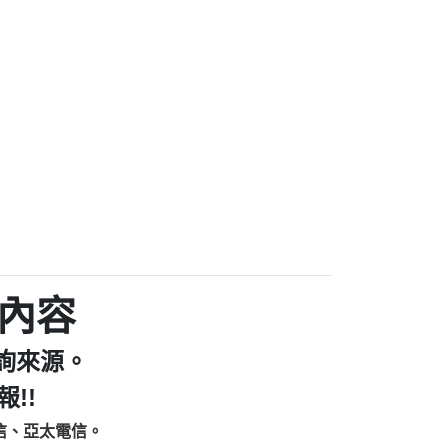
家/個人：【汪仔澡堂寵物美容工作室】
個人：【康代書-房屋二胎/土地二胎/持分
9225商家/個人：【警察】
款/房屋增貸】
641商家/個人：【楊育彰】
462商家/個人：【花旗銀行】
0619商家/個人：【不明】
Iwork【Nicholas Doby回報】
9：裕隆集團新鑫借貸【匿名回報】
zzmwlfgqudeixig【tgvkqwlkjv回報】
1【🗒 Transaction.Continue >>
E-36824-US-DOLLARS-04-24-2?
：推銷股票，疑是詐騙。【匿名回報】
sjxxvxmxjmilr【htyhwnfhpy回報】
a7345c946290476fb06& 🗒回報】
內容
zzxgxyhnysldom【diwzitdytt回報】
9：寄免費的牛樟芝??【匿名回報】
詢來源。
86：中租借貸廣告【匿名回報】
fpksflsdeeizxf【dkrpevvehv回報】
!!
113：宅急便物流【匿名回報】
信、亞太電信。
253：借貸廣告【匿名回報】