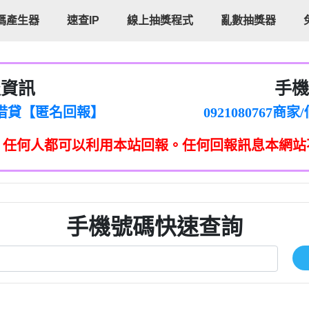
碼產生器
速查IP
線上抽獎程式
亂數抽獎器
報資訊
手機
cholas Doby回報】
096880556
新鑫借貸【匿名回報】
092108076
eixig【tgvkqwlkjv回報】
098140693
，任何人都可以利用本站回報。任何回報訊息本網站
saction.Continue >>
090642
-DOLLARS-04-24-2?
疑是詐騙。【匿名回報】
097371771
jmilr【htyhwnfhpy回報】
290476fb06& 🗒回報】
096341
ldom【diwzitdytt回報】
0907125
樟芝??【匿名回報】
09733963
手機號碼快速查詢
貸廣告【匿名回報】
09733963
izxf【dkrpevvehv回報】
0277151332商
物流【匿名回報】
09824469
廣告【匿名回報】
0908285
程款【匿名回報】
09376