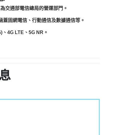
原為交通部電信總局的營運部門。
圍涵蓋固網電信、行動通信及數據通信等。
、4G LTE、5G NR。
息