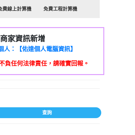
免費線上計算機
免費工程計算機
商家資訊新增
8商家/個人：【心理衛生輔導中心】
7商家/個人：【佑達個人電腦資訊】
2商家/個人：【滙誠第二資產公司】
不負任何法律責任，請確實回報。
5555商家/個人：【匿名】
7商家/個人：【墾丁（悍馬租車）】
9717商家/個人：【林董】
117商家/個人：【非凡資訊】
97商家/個人：【吉昇防火工程】
97商家/個人：【吉昇防火工程】
家/個人：【匯誠第二資產管理股份有限公
查詢
08商家/個人：【台新銀行貸款】
司】
050商家/個人：【應召站】
33597商家/個人：【無】