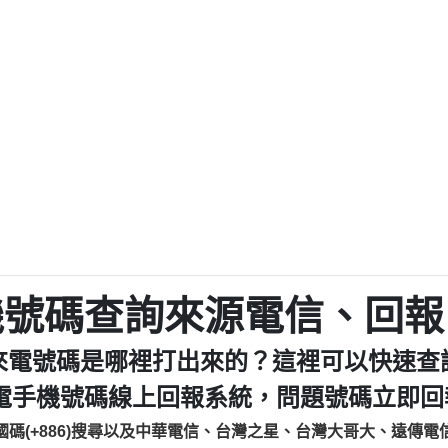
程款【匿名回報】
0979049129商
鑫借貸【匿名回報】
0976358085商家/
鑫借貸【匿名回報】
093521
貸
貸款【匿名回報】
0923325
樂.【匿名回報】
0963600
大家要小心【黃俊霖回報】
092140
cholas Doby回報】
01：Greetings,
新鑫借貸【匿名回報】
098127862
eixig【tgvkqwlkjv回報】
886816675846：oyewz
saction.Continue >>
886816675846：gh2xv
-DOLLARS-04-24-2?
疑是詐騙。【匿名回報】
graph.org/BALANC
0277357216
jmilr【htyhwnfhpy回報】
290476fb06& 🗒回報】
0982432519：nmetpke
hs=82db2fc596e92
機號碼查詢來源電信、回報
ldom【diwzitdytt回報】
0982432519：xvptnf
樟芝??【匿名回報】
098243251
來電號碼是哪裡打出來的？這裡可以快速查
貸廣告【匿名回報】
09288597
izxf【dkrpevvehv回報】
0963566113：xwuyze
電手機號碼線上回報系統，問題號碼立即回報
物流【匿名回報】
0963566
國碼(+886)搜尋以及中華電信、台灣之星、台灣大哥大、遠傳電
廣告【匿名回報】
0981696