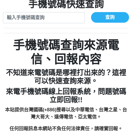
xwuyzefpksflsdeeizxf【dkrpevvehv回報】
0963566113：宅急便物流【匿名回報】
手機號碼快速查詢
0910303219：拖欠工程款【匿名回報】
0981696253：借貸廣告【匿名回報】
0972131993：裕隆新鑫借貸【匿名回報】
0910303219：拖欠工程款【匿名回報】
查詢
0972131993：裕隆新鑫借貸【匿名回報】
0910303219：拖欠工程款【匿名回報】
0982084260：汽機車貸款【匿名回報】
0972131993：裕隆新鑫借貸【匿名回報】
0277427050：接聽音樂.【匿名回報】
0972131993：裕隆新鑫借貸【匿名回報】
手機號碼查詢來源電
0910303219：拖欠工程款，大家要小心
0982084260：汽機車貸款【匿名回報】
【黃俊霖回報】
0277427050：接聽音樂.【匿名回報】
信、回報內容
0910303219：拖欠工程款，大家要小心
【黃俊霖回報】
不知道來電號碼是哪裡打出來的？這裡
可以快速查詢來源。
來電手機號碼線上回報系統，問題號碼
立即回報!!
本站提供台灣國碼(+886)搜尋以及中華電信、台灣之星、台
灣大哥大、遠傳電信、亞太電信。
任何回報訊息本網站不負任何法律責任，請確實回報。