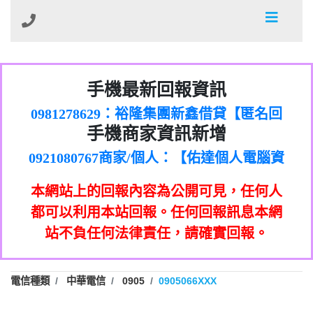
01：Greetings,Iwork【Nicholas Doby回
手機最新回報資訊
0981278629：裕隆集團新鑫借貸【匿名回
報】
886816675846：
報】
0968805568商家/個人：【心理衛生輔導中
oyewzzzmwlfgqudeixig【tgvkqwlkjv回
886816675846：gh2xv1【🗒
手機商家資訊新增
0921080767商家/個人：【佑達個人電腦資
心】
0277357216：推銷股票，疑是詐騙。【匿
Transaction.Continue >>
報】
0981406932商家/個人：【滙誠第二資產公
訊】
graph.org/BALANCE-36824-US-
0982432519：
名回報】
0906425555商家/個人：【匿名】
司】
nmetpkesjxxvxmxjmilr【htyhwnfhpy回
DOLLARS-04-24-2?
0982432519：
本網站上的回報內容為公開可見，任何人
0973717717商家/個人：【墾丁（悍馬租
xvptnfzzxgxyhnysldom【diwzitdytt回報】
hs=82db2fc596e92a7345c946290476fb06&
0982432519：寄免費的牛樟芝??【匿名回
報】
0963419717商家/個人：【林董】
車）】
都可以利用本站回報。任何回報訊息本網
0928859786：中租借貸廣告【匿名回報】
🗒回報】
報】
0907125117商家/個人：【非凡資訊】
站不負任何法律責任，請確實回報。
0963566113：
0973396397商家/個人：【吉昇防火工程】
xwuyzefpksflsdeeizxf【dkrpevvehv回報】
0963566113：宅急便物流【匿名回報】
0973396397商家/個人：【吉昇防火工程】
0981696253：借貸廣告【匿名回報】
0277151332商家/個人：【匯誠第二資產管
電信種類
中華電信
0905
0905066XXX
0910303219：拖欠工程款【匿名回報】
0982446908商家/個人：【台新銀行貸款】
理股份有限公司】
0910303219：拖欠工程款【匿名回報】