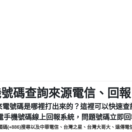
程款【匿名回報】
0979049129商
鑫借貸【匿名回報】
0976358085商家/
鑫借貸【匿名回報】
093521
貸
貸款【匿名回報】
0923325
樂.【匿名回報】
0963600
大家要小心【黃俊霖回報】
092140
cholas Doby回報】
01：Greetings,
新鑫借貸【匿名回報】
098127862
eixig【tgvkqwlkjv回報】
886816675846：oyewz
saction.Continue >>
886816675846：gh2xv
-DOLLARS-04-24-2?
疑是詐騙。【匿名回報】
graph.org/BALANC
0277357216
jmilr【htyhwnfhpy回報】
290476fb06& 🗒回報】
0982432519：nmetpke
hs=82db2fc596e92
機號碼查詢來源電信、回報
ldom【diwzitdytt回報】
0982432519：xvptnf
樟芝??【匿名回報】
098243251
來電號碼是哪裡打出來的？這裡可以快速查
貸廣告【匿名回報】
09288597
izxf【dkrpevvehv回報】
0963566113：xwuyze
電手機號碼線上回報系統，問題號碼立即回報
物流【匿名回報】
0963566
國碼(+886)搜尋以及中華電信、台灣之星、台灣大哥大、遠傳電
廣告【匿名回報】
0981696