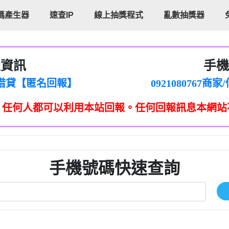
碼產生器
速查IP
線上抽獎程式
亂數抽獎器
報資訊
手機
cholas Doby回報】
096880556
新鑫借貸【匿名回報】
092108076
eixig【tgvkqwlkjv回報】
098140693
，任何人都可以利用本站回報。任何回報訊息本網站
saction.Continue >>
090642
-DOLLARS-04-24-2?
疑是詐騙。【匿名回報】
097371771
jmilr【htyhwnfhpy回報】
290476fb06& 🗒回報】
096341
ldom【diwzitdytt回報】
0907125
樟芝??【匿名回報】
09733963
手機號碼快速查詢
貸廣告【匿名回報】
09733963
izxf【dkrpevvehv回報】
0277151332商
物流【匿名回報】
09824469
廣告【匿名回報】
0908285
程款【匿名回報】
09376