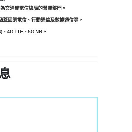
原為交通部電信總局的營運部門。
圍涵蓋固網電信、行動通信及數據通信等。
、4G LTE、5G NR。
息