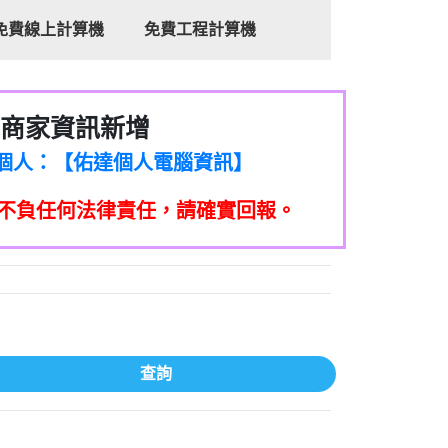
免費線上計算機
免費工程計算機
商家資訊新增
8商家/個人：【心理衛生輔導中心】
7商家/個人：【佑達個人電腦資訊】
2商家/個人：【滙誠第二資產公司】
不負任何法律責任，請確實回報。
5555商家/個人：【匿名】
7商家/個人：【墾丁（悍馬租車）】
9717商家/個人：【林董】
117商家/個人：【非凡資訊】
97商家/個人：【吉昇防火工程】
97商家/個人：【吉昇防火工程】
家/個人：【匯誠第二資產管理股份有限公
查詢
08商家/個人：【台新銀行貸款】
司】
050商家/個人：【應召站】
33597商家/個人：【無】