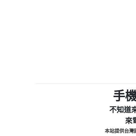
0910303219：拖欠工
0972131993：裕隆新
0972131993：裕隆新
0982084260：汽機車
0277427050：接聽音
0910303219：拖欠工程款，
01：Greetings,Iwork【Ni
0981278629：裕隆集團
886816675846：oyewzzzmwlfgqud
886816675846：gh2xv1【🗒 Tran
graph.org/BALANCE-36824-US
0277357216：推銷股票，
0982432519：nmetpkesjxxvxmx
hs=82db2fc596e92a7345c946
手
0982432519：xvptnfzzxgxyhnys
0982432519：寄免費的牛
不知道
0928859786：中租借
0963566113：xwuyzefpksflsdee
來
0963566113：宅急便
本站提供台灣
0981696253：借貸