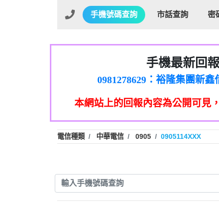
手機號碼查詢
市話查詢
密
手機最新回
01：Greetings,Iwork【Ni
0981278629：裕隆集團
886816675846：oyewzzzmwlfgqud
本網站上的回報內容為公開可見
886816675846：gh2xv1【🗒 Tran
graph.org/BALANCE-36824-US
0277357216：推銷股票，
0982432519：nmetpkesjxxvxmx
hs=82db2fc596e92a7345c946
電信種類
中華電信
0905
0905114XXX
0982432519：xvptnfzzxgxyhnys
0982432519：寄免費的牛
0928859786：中租借
0963566113：xwuyzefpksflsdee
0963566113：宅急便
0981696253：借貸
0910303219：拖欠工