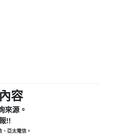
家/個人：【汪仔澡堂寵物美容工作室】
個人：【康代書-房屋二胎/土地二胎/持分
9225商家/個人：【警察】
款/房屋增貸】
641商家/個人：【楊育彰】
462商家/個人：【花旗銀行】
0619商家/個人：【不明】
Iwork【Nicholas Doby回報】
9：裕隆集團新鑫借貸【匿名回報】
zzmwlfgqudeixig【tgvkqwlkjv回報】
1【🗒 Transaction.Continue >>
E-36824-US-DOLLARS-04-24-2?
：推銷股票，疑是詐騙。【匿名回報】
sjxxvxmxjmilr【htyhwnfhpy回報】
a7345c946290476fb06& 🗒回報】
內容
zzxgxyhnysldom【diwzitdytt回報】
9：寄免費的牛樟芝??【匿名回報】
詢來源。
86：中租借貸廣告【匿名回報】
fpksflsdeeizxf【dkrpevvehv回報】
!!
113：宅急便物流【匿名回報】
信、亞太電信。
253：借貸廣告【匿名回報】