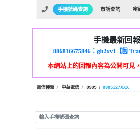
手機號碼查詢
市話查詢
密
01：Greetings,Iwork【Ni
0981278629：裕隆集團
手機最新回
886816675846：oyewzzzmwlfgqud
886816675846：gh2xv1【🗒 Tran
graph.org/BALANCE-36824-US
0277357216：推銷股票，
本網站上的回報內容為公開可見
0982432519：nmetpkesjxxvxmx
hs=82db2fc596e92a7345c946
0982432519：xvptnfzzxgxyhnys
0982432519：寄免費的牛
電信種類
中華電信
0905
0905127XXX
0928859786：中租借
0963566113：xwuyzefpksflsdee
0963566113：宅急便
0981696253：借貸
0910303219：拖欠工
0910303219：拖欠工
0972131993：裕隆新