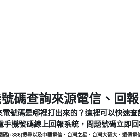
鑫借貸【匿名回報】
093521
貸
貸款【匿名回報】
0923325
樂.【匿名回報】
0963600
大家要小心【黃俊霖回報】
092140
cholas Doby回報】
01：Greetings,
新鑫借貸【匿名回報】
098127862
eixig【tgvkqwlkjv回報】
886816675846：oyewz
saction.Continue >>
886816675846：gh2xv
-DOLLARS-04-24-2?
疑是詐騙。【匿名回報】
graph.org/BALANC
0277357216
jmilr【htyhwnfhpy回報】
290476fb06& 🗒回報】
0982432519：nmetpke
hs=82db2fc596e92
ldom【diwzitdytt回報】
0982432519：xvptnf
樟芝??【匿名回報】
098243251
機號碼查詢來源電信、回報
貸廣告【匿名回報】
09288597
izxf【dkrpevvehv回報】
0963566113：xwuyze
來電號碼是哪裡打出來的？這裡可以快速查
物流【匿名回報】
0963566
廣告【匿名回報】
0981696
電手機號碼線上回報系統，問題號碼立即回報
程款【匿名回報】
0910303
國碼(+886)搜尋以及中華電信、台灣之星、台灣大哥大、遠傳電
程款【匿名回報】
0910303