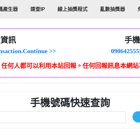
碼產生器
速查IP
線上抽獎程式
亂數抽獎器
cholas Doby回報】
096880556
新鑫借貸【匿名回報】
092108076
報資訊
手機
eixig【tgvkqwlkjv回報】
098140693
saction.Continue >>
090642
-DOLLARS-04-24-2?
疑是詐騙。【匿名回報】
097371771
，任何人都可以利用本站回報。任何回報訊息本網站
jmilr【htyhwnfhpy回報】
290476fb06& 🗒回報】
096341
ldom【diwzitdytt回報】
0907125
樟芝??【匿名回報】
09733963
貸廣告【匿名回報】
09733963
izxf【dkrpevvehv回報】
0277151332商
手機號碼快速查詢
物流【匿名回報】
09824469
廣告【匿名回報】
0908285
程款【匿名回報】
09376
程款【匿名回報】
0979049129商
鑫借貸【匿名回報】
0976358085商家/