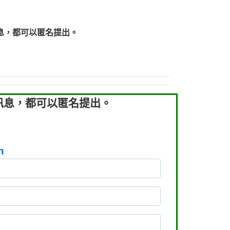
93：裕隆新鑫借貸【匿名回報】
93：裕隆新鑫借貸【匿名回報】
息，都可以匿名提出。
260：汽機車貸款【匿名回報】
050：接聽音樂.【匿名回報】
拖欠工程款，大家要小心【黃俊霖回報】
訊息，都可以匿名提出。
m