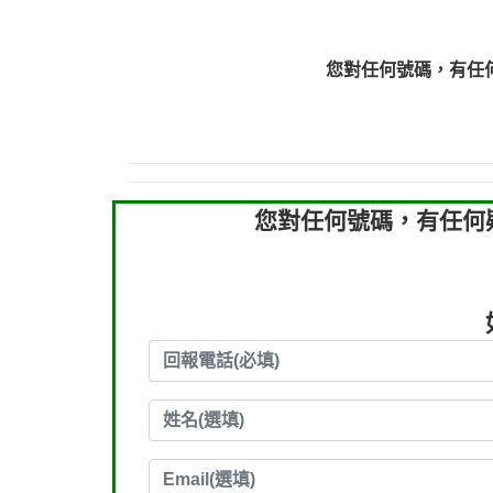
0972131993：裕隆新
0972131993：裕隆新
您對任何號碼，有任
0982084260：汽機車
0277427050：接聽音
0910303219：拖欠工程款，
您對任何號碼，有任何