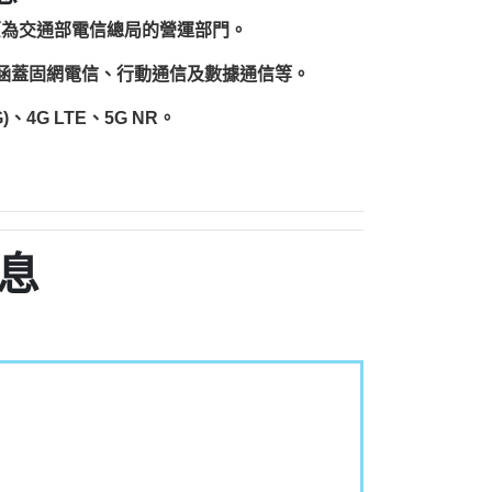
原為交通部電信總局的營運部門。
圍涵蓋固網電信、行動通信及數據通信等。
、4G LTE、5G NR。
息