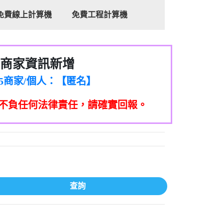
免費線上計算機
免費工程計算機
8商家/個人：【心理衛生輔導中心】
7商家/個人：【佑達個人電腦資訊】
商家資訊新增
2商家/個人：【滙誠第二資產公司】
5555商家/個人：【匿名】
7商家/個人：【墾丁（悍馬租車）】
不負任何法律責任，請確實回報。
9717商家/個人：【林董】
117商家/個人：【非凡資訊】
97商家/個人：【吉昇防火工程】
97商家/個人：【吉昇防火工程】
家/個人：【匯誠第二資產管理股份有限公
08商家/個人：【台新銀行貸款】
司】
050商家/個人：【應召站】
查詢
33597商家/個人：【無】
家/個人：【汪仔澡堂寵物美容工作室】
個人：【康代書-房屋二胎/土地二胎/持分