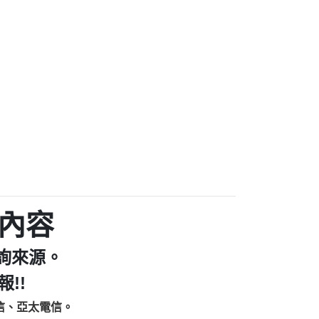
9225商家/個人：【警察】
款/房屋增貸】
641商家/個人：【楊育彰】
462商家/個人：【花旗銀行】
0619商家/個人：【不明】
Iwork【Nicholas Doby回報】
9：裕隆集團新鑫借貸【匿名回報】
zzmwlfgqudeixig【tgvkqwlkjv回報】
1【🗒 Transaction.Continue >>
E-36824-US-DOLLARS-04-24-2?
：推銷股票，疑是詐騙。【匿名回報】
sjxxvxmxjmilr【htyhwnfhpy回報】
a7345c946290476fb06& 🗒回報】
zzxgxyhnysldom【diwzitdytt回報】
9：寄免費的牛樟芝??【匿名回報】
內容
86：中租借貸廣告【匿名回報】
fpksflsdeeizxf【dkrpevvehv回報】
詢來源。
113：宅急便物流【匿名回報】
253：借貸廣告【匿名回報】
!!
219：拖欠工程款【匿名回報】
信、亞太電信。
219：拖欠工程款【匿名回報】