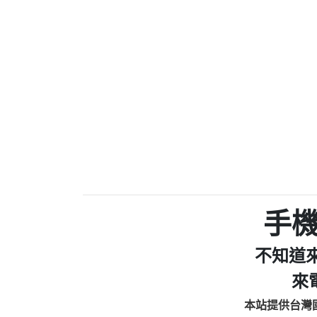
0972131993：裕隆新
0982084260：汽機車
0277427050：接聽音
0910303219：拖欠工程款，
01：Greetings,Iwork【Ni
0981278629：裕隆集團
886816675846：oyewzzzmwlfgqud
886816675846：gh2xv1【🗒 Tran
graph.org/BALANCE-36824-US
0277357216：推銷股票，
0982432519：nmetpkesjxxvxmx
hs=82db2fc596e92a7345c946
0982432519：xvptnfzzxgxyhnys
0982432519：寄免費的牛
手
0928859786：中租借
0963566113：xwuyzefpksflsdee
不知道
0963566113：宅急便
0981696253：借貸
來
0910303219：拖欠工
本站提供台灣
0910303219：拖欠工