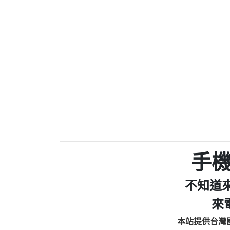
0910303219：拖欠工
0972131993：裕隆新
0972131993：裕隆新
0982084260：汽機車
0277427050：接聽音
0910303219：拖欠工程款，
01：Greetings,Iwork【Ni
0981278629：裕隆集團
886816675846：oyewzzzmwlfgqud
886816675846：gh2xv1【🗒 Tran
graph.org/BALANCE-36824-US
0277357216：推銷股票，
0982432519：nmetpkesjxxvxmx
hs=82db2fc596e92a7345c946
手
0982432519：xvptnfzzxgxyhnys
0982432519：寄免費的牛
不知道
0928859786：中租借
0963566113：xwuyzefpksflsdee
來
0963566113：宅急便
本站提供台灣
0981696253：借貸