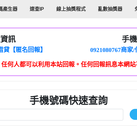
碼產生器
速查IP
線上抽獎程式
亂數抽獎器
報資訊
手機
cholas Doby回報】
096880556
新鑫借貸【匿名回報】
092108076
eixig【tgvkqwlkjv回報】
098140693
，任何人都可以利用本站回報。任何回報訊息本網站
saction.Continue >>
090642
-DOLLARS-04-24-2?
疑是詐騙。【匿名回報】
097371771
jmilr【htyhwnfhpy回報】
290476fb06& 🗒回報】
096341
ldom【diwzitdytt回報】
0907125
樟芝??【匿名回報】
09733963
手機號碼快速查詢
貸廣告【匿名回報】
09733963
izxf【dkrpevvehv回報】
0277151332商
物流【匿名回報】
09824469
廣告【匿名回報】
0908285
程款【匿名回報】
09376