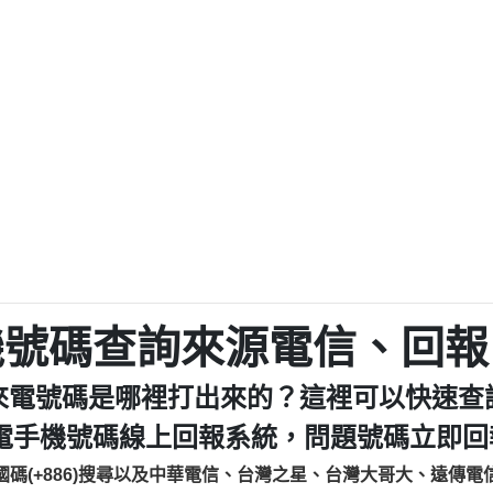
程款【匿名回報】
0979049129商
鑫借貸【匿名回報】
0976358085商家/
鑫借貸【匿名回報】
093521
貸
貸款【匿名回報】
0923325
樂.【匿名回報】
0963600
大家要小心【黃俊霖回報】
092140
cholas Doby回報】
01：Greetings,
新鑫借貸【匿名回報】
098127862
eixig【tgvkqwlkjv回報】
886816675846：oyewz
saction.Continue >>
886816675846：gh2xv
-DOLLARS-04-24-2?
疑是詐騙。【匿名回報】
graph.org/BALANC
0277357216
jmilr【htyhwnfhpy回報】
290476fb06& 🗒回報】
0982432519：nmetpke
hs=82db2fc596e92
機號碼查詢來源電信、回報
ldom【diwzitdytt回報】
0982432519：xvptnf
樟芝??【匿名回報】
098243251
來電號碼是哪裡打出來的？這裡可以快速查
貸廣告【匿名回報】
09288597
izxf【dkrpevvehv回報】
0963566113：xwuyze
電手機號碼線上回報系統，問題號碼立即回報
物流【匿名回報】
0963566
國碼(+886)搜尋以及中華電信、台灣之星、台灣大哥大、遠傳電
廣告【匿名回報】
0981696