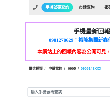
手機號碼查詢
市話查詢
密
手機最新回
01：Greetings,Iwork【Ni
0981278629：裕隆集團
886816675846：oyewzzzmwlfgqud
本網站上的回報內容為公開可見
886816675846：gh2xv1【🗒 Tran
graph.org/BALANCE-36824-US
0277357216：推銷股票，
0982432519：nmetpkesjxxvxmx
hs=82db2fc596e92a7345c946
電信種類
中華電信
0905
0905143XXX
0982432519：xvptnfzzxgxyhnys
0982432519：寄免費的牛
0928859786：中租借
0963566113：xwuyzefpksflsdee
0963566113：宅急便
0981696253：借貸
0910303219：拖欠工