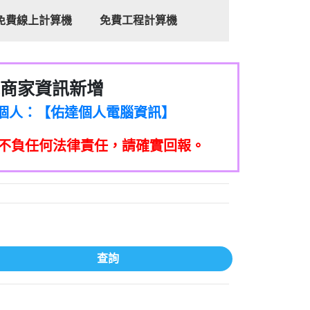
免費線上計算機
免費工程計算機
商家資訊新增
8商家/個人：【心理衛生輔導中心】
7商家/個人：【佑達個人電腦資訊】
2商家/個人：【滙誠第二資產公司】
不負任何法律責任，請確實回報。
5555商家/個人：【匿名】
7商家/個人：【墾丁（悍馬租車）】
9717商家/個人：【林董】
117商家/個人：【非凡資訊】
97商家/個人：【吉昇防火工程】
97商家/個人：【吉昇防火工程】
家/個人：【匯誠第二資產管理股份有限公
查詢
08商家/個人：【台新銀行貸款】
司】
050商家/個人：【應召站】
33597商家/個人：【無】