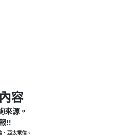
家/個人：【汪仔澡堂寵物美容工作室】
個人：【康代書-房屋二胎/土地二胎/持分
9225商家/個人：【警察】
款/房屋增貸】
641商家/個人：【楊育彰】
462商家/個人：【花旗銀行】
0619商家/個人：【不明】
Iwork【Nicholas Doby回報】
9：裕隆集團新鑫借貸【匿名回報】
zzmwlfgqudeixig【tgvkqwlkjv回報】
1【🗒 Transaction.Continue >>
E-36824-US-DOLLARS-04-24-2?
：推銷股票，疑是詐騙。【匿名回報】
sjxxvxmxjmilr【htyhwnfhpy回報】
a7345c946290476fb06& 🗒回報】
內容
zzxgxyhnysldom【diwzitdytt回報】
9：寄免費的牛樟芝??【匿名回報】
詢來源。
86：中租借貸廣告【匿名回報】
fpksflsdeeizxf【dkrpevvehv回報】
!!
113：宅急便物流【匿名回報】
信、亞太電信。
253：借貸廣告【匿名回報】