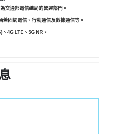
原為交通部電信總局的營運部門。
圍涵蓋固網電信、行動通信及數據通信等。
、4G LTE、5G NR。
息