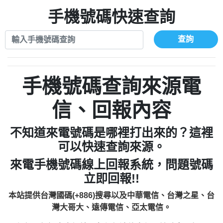
xwuyzefpksflsdeeizxf【dkrpevvehv回報】
0963566113：宅急便物流【匿名回報】
0910303219：拖欠工程款【匿名回報】
手機號碼快速查詢
0981696253：借貸廣告【匿名回報】
0972131993：裕隆新鑫借貸【匿名回報】
0910303219：拖欠工程款【匿名回報】
0972131993：裕隆新鑫借貸【匿名回報】
0910303219：拖欠工程款【匿名回報】
查詢
0982084260：汽機車貸款【匿名回報】
0972131993：裕隆新鑫借貸【匿名回報】
0277427050：接聽音樂.【匿名回報】
0972131993：裕隆新鑫借貸【匿名回報】
0910303219：拖欠工程款，大家要小心
0982084260：汽機車貸款【匿名回報】
手機號碼查詢來源電
【黃俊霖回報】
0277427050：接聽音樂.【匿名回報】
0910303219：拖欠工程款，大家要小心
信、回報內容
【黃俊霖回報】
不知道來電號碼是哪裡打出來的？這裡
可以快速查詢來源。
來電手機號碼線上回報系統，問題號碼
立即回報!!
本站提供台灣國碼(+886)搜尋以及中華電信、台灣之星、台
灣大哥大、遠傳電信、亞太電信。