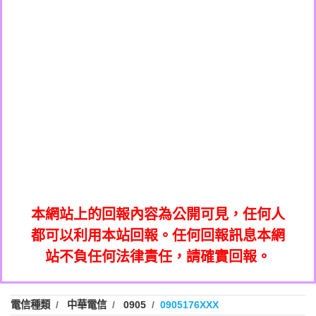
0908285050商家/個人：【應召站】
0972131993：裕隆新鑫借貸【匿名回報】
0937633597商家/個人：【無】
0972131993：裕隆新鑫借貸【匿名回報】
0979049129商家/個人：【汪仔澡堂寵物美
0982084260：汽機車貸款【匿名回報】
0976358085商家/個人：【康代書-房屋二
容工作室】
0277427050：接聽音樂.【匿名回報】
胎/土地二胎/持分貸款/房屋增貸】
0935219225商家/個人：【警察】
0910303219：拖欠工程款，大家要小心
0923325641商家/個人：【楊育彰】
01：Greetings,Iwork【Nicholas Doby回
【黃俊霖回報】
0963600462商家/個人：【花旗銀行】
0981278629：裕隆集團新鑫借貸【匿名回
報】
0921400619商家/個人：【不明】
886816675846：
報】
01：Greetings,Iwork【Nicholas Doby回
oyewzzzmwlfgqudeixig【tgvkqwlkjv回
886816675846：gh2xv1【🗒
0981278629：裕隆集團新鑫借貸【匿名回
報】
0277357216：推銷股票，疑是詐騙。【匿
Transaction.Continue >>
報】
886816675846：
報】
graph.org/BALANCE-36824-US-
0982432519：
名回報】
oyewzzzmwlfgqudeixig【tgvkqwlkjv回
886816675846：gh2xv1【🗒
nmetpkesjxxvxmxjmilr【htyhwnfhpy回
DOLLARS-04-24-2?
0982432519：
0277357216：推銷股票，疑是詐騙。【匿
Transaction.Continue >>
報】
本網站上的回報內容為公開可見，任何人
xvptnfzzxgxyhnysldom【diwzitdytt回報】
hs=82db2fc596e92a7345c946290476fb06&
0982432519：寄免費的牛樟芝??【匿名回
報】
graph.org/BALANCE-36824-US-
0982432519：
名回報】
都可以利用本站回報。任何回報訊息本網
0928859786：中租借貸廣告【匿名回報】
🗒回報】
報】
nmetpkesjxxvxmxjmilr【htyhwnfhpy回
DOLLARS-04-24-2?
0982432519：
站不負任何法律責任，請確實回報。
0963566113：
xvptnfzzxgxyhnysldom【diwzitdytt回報】
hs=82db2fc596e92a7345c946290476fb06&
0982432519：寄免費的牛樟芝??【匿名回
報】
xwuyzefpksflsdeeizxf【dkrpevvehv回報】
0963566113：宅急便物流【匿名回報】
0928859786：中租借貸廣告【匿名回報】
🗒回報】
報】
0981696253：借貸廣告【匿名回報】
0963566113：
電信種類
中華電信
0905
0905176XXX
0910303219：拖欠工程款【匿名回報】