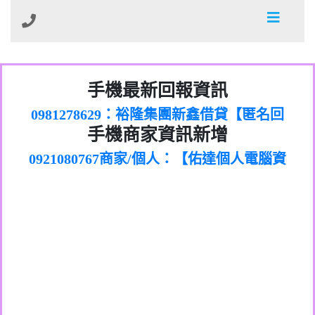
01：Greetings,Iwork【Nicholas Doby回
手機最新回報資訊
0981278629：裕隆集團新鑫借貸【匿名回
報】
886816675846：
報】
0968805568商家/個人：【心理衛生輔導中
oyewzzzmwlfgqudeixig【tgvkqwlkjv回
886816675846：gh2xv1【🗒
手機商家資訊新增
0921080767商家/個人：【佑達個人電腦資
心】
0277357216：推銷股票，疑是詐騙。【匿
Transaction.Continue >>
報】
0981406932商家/個人：【滙誠第二資產公
訊】
graph.org/BALANCE-36824-US-
0982432519：
名回報】
0906425555商家/個人：【匿名】
司】
nmetpkesjxxvxmxjmilr【htyhwnfhpy回
DOLLARS-04-24-2?
0982432519：
0973717717商家/個人：【墾丁（悍馬租
xvptnfzzxgxyhnysldom【diwzitdytt回報】
hs=82db2fc596e92a7345c946290476fb06&
0982432519：寄免費的牛樟芝??【匿名回
報】
0963419717商家/個人：【林董】
車）】
0928859786：中租借貸廣告【匿名回報】
🗒回報】
報】
0907125117商家/個人：【非凡資訊】
0963566113：
0973396397商家/個人：【吉昇防火工程】
xwuyzefpksflsdeeizxf【dkrpevvehv回報】
0963566113：宅急便物流【匿名回報】
0973396397商家/個人：【吉昇防火工程】
0981696253：借貸廣告【匿名回報】
0277151332商家/個人：【匯誠第二資產管
0910303219：拖欠工程款【匿名回報】
0982446908商家/個人：【台新銀行貸款】
理股份有限公司】
0910303219：拖欠工程款【匿名回報】