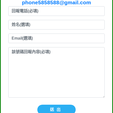
phone5858588@gmail.com
送出