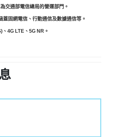
原為交通部電信總局的營運部門。
圍涵蓋固網電信、行動通信及數據通信等。
、4G LTE、5G NR。
息