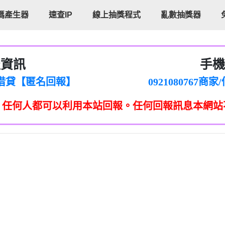
碼產生器
速查IP
線上抽獎程式
亂數抽獎器
報資訊
手機
cholas Doby回報】
096880556
新鑫借貸【匿名回報】
092108076
eixig【tgvkqwlkjv回報】
098140693
，任何人都可以利用本站回報。任何回報訊息本網站
saction.Continue >>
090642
-DOLLARS-04-24-2?
疑是詐騙。【匿名回報】
097371771
jmilr【htyhwnfhpy回報】
290476fb06& 🗒回報】
096341
ldom【diwzitdytt回報】
0907125
樟芝??【匿名回報】
09733963
貸廣告【匿名回報】
09733963
izxf【dkrpevvehv回報】
0277151332商
物流【匿名回報】
09824469
廣告【匿名回報】
0908285
程款【匿名回報】
09376