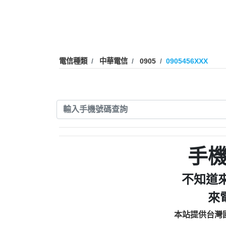
0910303219：拖欠工
0972131993：裕隆新
0972131993：裕隆新
0982084260：汽機車
0277427050：接聽音
電信種類
中華電信
0905
0905456XXX
0910303219：拖欠工程款，
01：Greetings,Iwork【Ni
0981278629：裕隆集團
886816675846：oyewzzzmwlfgqud
886816675846：gh2xv1【🗒 Tran
graph.org/BALANCE-36824-US
0277357216：推銷股票，
0982432519：nmetpkesjxxvxmx
hs=82db2fc596e92a7345c946
手
0982432519：xvptnfzzxgxyhnys
0982432519：寄免費的牛
不知道
0928859786：中租借
來
0963566113：xwuyzefpksflsdee
0963566113：宅急便
本站提供台灣
0981696253：借貸