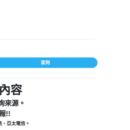
家/個人：【汪仔澡堂寵物美容工作室】
個人：【康代書-房屋二胎/土地二胎/持分
9225商家/個人：【警察】
款/房屋增貸】
641商家/個人：【楊育彰】
462商家/個人：【花旗銀行】
0619商家/個人：【不明】
Iwork【Nicholas Doby回報】
9：裕隆集團新鑫借貸【匿名回報】
zzmwlfgqudeixig【tgvkqwlkjv回報】
查詢
1【🗒 Transaction.Continue >>
E-36824-US-DOLLARS-04-24-2?
：推銷股票，疑是詐騙。【匿名回報】
sjxxvxmxjmilr【htyhwnfhpy回報】
a7345c946290476fb06& 🗒回報】
內容
zzxgxyhnysldom【diwzitdytt回報】
9：寄免費的牛樟芝??【匿名回報】
詢來源。
86：中租借貸廣告【匿名回報】
!!
fpksflsdeeizxf【dkrpevvehv回報】
113：宅急便物流【匿名回報】
信、亞太電信。
253：借貸廣告【匿名回報】