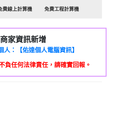
免費線上計算機
免費工程計算機
商家資訊新增
8商家/個人：【心理衛生輔導中心】
7商家/個人：【佑達個人電腦資訊】
2商家/個人：【滙誠第二資產公司】
不負任何法律責任，請確實回報。
5555商家/個人：【匿名】
7商家/個人：【墾丁（悍馬租車）】
9717商家/個人：【林董】
117商家/個人：【非凡資訊】
97商家/個人：【吉昇防火工程】
97商家/個人：【吉昇防火工程】
家/個人：【匯誠第二資產管理股份有限公
08商家/個人：【台新銀行貸款】
司】
050商家/個人：【應召站】
33597商家/個人：【無】