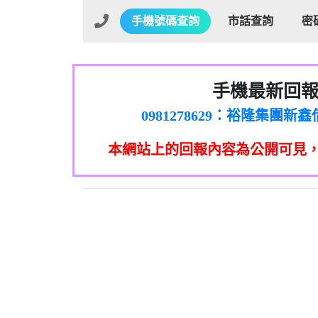
手機號碼查詢
市話查詢
密
手機最新回
01：Greetings,Iwork【Ni
0981278629：裕隆集團
886816675846：oyewzzzmwlfgqud
本網站上的回報內容為公開可見
886816675846：gh2xv1【🗒 Tran
graph.org/BALANCE-36824-US
0277357216：推銷股票，
0982432519：nmetpkesjxxvxmx
hs=82db2fc596e92a7345c946
0982432519：xvptnfzzxgxyhnys
0982432519：寄免費的牛
0928859786：中租借
0963566113：xwuyzefpksflsdee
0963566113：宅急便
0981696253：借貸
0910303219：拖欠工