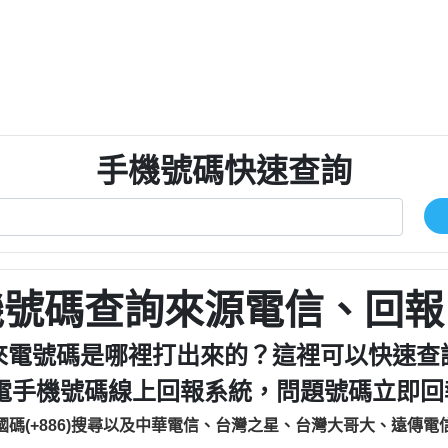
程款【匿名回報】
0979049129商
鑫借貸【匿名回報】
0976358085商家/
鑫借貸【匿名回報】
093521
貸
貸款【匿名回報】
0923325
樂.【匿名回報】
0963600
大家要小心【黃俊霖回報】
092140
手機號碼快速查詢
cholas Doby回報】
01：Greetings,
新鑫借貸【匿名回報】
098127862
eixig【tgvkqwlkjv回報】
886816675846：oyewz
saction.Continue >>
886816675846：gh2xv
-DOLLARS-04-24-2?
疑是詐騙。【匿名回報】
graph.org/BALANC
0277357216
jmilr【htyhwnfhpy回報】
290476fb06& 🗒回報】
0982432519：nmetpke
hs=82db2fc596e92
機號碼查詢來源電信、回報
ldom【diwzitdytt回報】
0982432519：xvptnf
樟芝??【匿名回報】
098243251
來電號碼是哪裡打出來的？這裡可以快速查
貸廣告【匿名回報】
09288597
電手機號碼線上回報系統，問題號碼立即回報
izxf【dkrpevvehv回報】
0963566113：xwuyze
物流【匿名回報】
0963566
國碼(+886)搜尋以及中華電信、台灣之星、台灣大哥大、遠傳電
廣告【匿名回報】
0981696