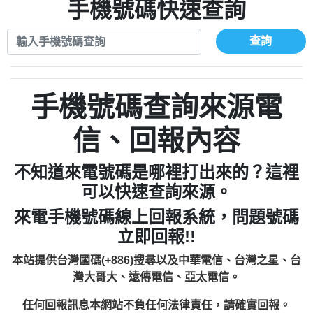
xwuyzefpksflsdeeizxf【dkrpevvehv回報】
0963566113：宅急便物流【匿名回報】
手機號碼快速查詢
0910303219：拖欠工程款【匿名回報】
0981696253：借貸廣告【匿名回報】
0972131993：裕隆新鑫借貸【匿名回報】
0910303219：拖欠工程款【匿名回報】
查詢
0972131993：裕隆新鑫借貸【匿名回報】
0910303219：拖欠工程款【匿名回報】
0982084260：汽機車貸款【匿名回報】
0972131993：裕隆新鑫借貸【匿名回報】
0277427050：接聽音樂.【匿名回報】
0972131993：裕隆新鑫借貸【匿名回報】
手機號碼查詢來源電
0910303219：拖欠工程款，大家要小心
0982084260：汽機車貸款【匿名回報】
【黃俊霖回報】
0277427050：接聽音樂.【匿名回報】
信、回報內容
0910303219：拖欠工程款，大家要小心
【黃俊霖回報】
不知道來電號碼是哪裡打出來的？這裡
可以快速查詢來源。
來電手機號碼線上回報系統，問題號碼
立即回報!!
本站提供台灣國碼(+886)搜尋以及中華電信、台灣之星、台
灣大哥大、遠傳電信、亞太電信。
任何回報訊息本網站不負任何法律責任，請確實回報。