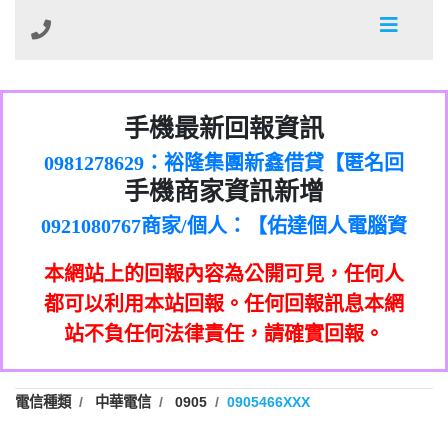
01：Greetings,Iwork【Nicholas Doby回
手機最新回報資訊
0981278629：裕隆集團新鑫借貸【匿名回
報】
886816675846：
報】
0968805568商家/個人：【心理衛生輔導中
oyewzzzmwlfgqudeixig【tgvkqwlkjv回
886816675846：gh2xv1【🗒
手機商家資訊新增
0921080767商家/個人：【佑達個人電腦資
心】
0277357216：推銷股票，疑是詐騙。【匿
Transaction.Continue >>
報】
0981406932商家/個人：【滙誠第二資產公
訊】
graph.org/BALANCE-36824-US-
0982432519：
名回報】
0906425555商家/個人：【匿名】
司】
nmetpkesjxxvxmxjmilr【htyhwnfhpy回
DOLLARS-04-24-2?
0982432519：
本網站上的回報內容為公開可見，任何人
0973717717商家/個人：【墾丁（悍馬租
xvptnfzzxgxyhnysldom【diwzitdytt回報】
hs=82db2fc596e92a7345c946290476fb06&
0982432519：寄免費的牛樟芝??【匿名回
報】
0963419717商家/個人：【林董】
車）】
都可以利用本站回報。任何回報訊息本網
0928859786：中租借貸廣告【匿名回報】
🗒回報】
報】
0907125117商家/個人：【非凡資訊】
站不負任何法律責任，請確實回報。
0963566113：
0973396397商家/個人：【吉昇防火工程】
xwuyzefpksflsdeeizxf【dkrpevvehv回報】
0963566113：宅急便物流【匿名回報】
0973396397商家/個人：【吉昇防火工程】
0981696253：借貸廣告【匿名回報】
0277151332商家/個人：【匯誠第二資產管
電信種類
中華電信
0905
0905466XXX
0910303219：拖欠工程款【匿名回報】
0982446908商家/個人：【台新銀行貸款】
理股份有限公司】
0910303219：拖欠工程款【匿名回報】