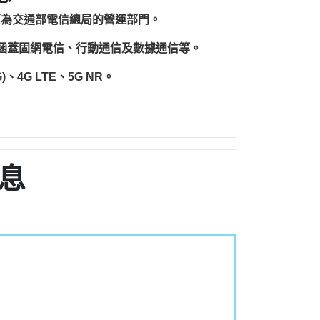
原為交通部電信總局的營運部門。
圍涵蓋固網電信、行動通信及數據通信等。
、4G LTE、5G NR。
息