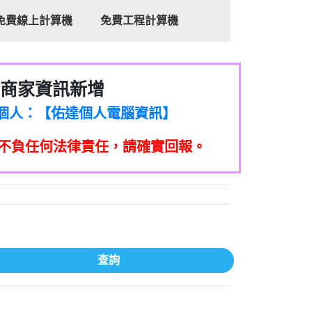
免費線上計算機
免費工程計算機
商家資訊新增
8商家/個人：【心理衛生輔導中心】
7商家/個人：【佑達個人電腦資訊】
2商家/個人：【滙誠第二資產公司】
不負任何法律責任，請確實回報。
5555商家/個人：【匿名】
7商家/個人：【墾丁（悍馬租車）】
9717商家/個人：【林董】
117商家/個人：【非凡資訊】
97商家/個人：【吉昇防火工程】
97商家/個人：【吉昇防火工程】
家/個人：【匯誠第二資產管理股份有限公
查詢
08商家/個人：【台新銀行貸款】
司】
050商家/個人：【應召站】
33597商家/個人：【無】