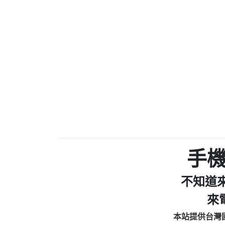
0910303219：拖欠工
0972131993：裕隆新
0972131993：裕隆新
0982084260：汽機車
0277427050：接聽音
0910303219：拖欠工程款，
01：Greetings,Iwork【Ni
0981278629：裕隆集團
886816675846：oyewzzzmwlfgqud
886816675846：gh2xv1【🗒 Tran
graph.org/BALANCE-36824-US
0277357216：推銷股票，
0982432519：nmetpkesjxxvxmx
hs=82db2fc596e92a7345c946
手
0982432519：xvptnfzzxgxyhnys
0982432519：寄免費的牛
不知道
0928859786：中租借
0963566113：xwuyzefpksflsdee
來
0963566113：宅急便
本站提供台灣
0981696253：借貸