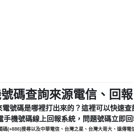
程款【匿名回報】
0979049129商
鑫借貸【匿名回報】
0976358085商家/
鑫借貸【匿名回報】
093521
貸
貸款【匿名回報】
0923325
樂.【匿名回報】
0963600
大家要小心【黃俊霖回報】
092140
cholas Doby回報】
01：Greetings,
新鑫借貸【匿名回報】
098127862
eixig【tgvkqwlkjv回報】
886816675846：oyewz
saction.Continue >>
886816675846：gh2xv
-DOLLARS-04-24-2?
疑是詐騙。【匿名回報】
graph.org/BALANC
0277357216
jmilr【htyhwnfhpy回報】
290476fb06& 🗒回報】
0982432519：nmetpke
hs=82db2fc596e92
機號碼查詢來源電信、回報
ldom【diwzitdytt回報】
0982432519：xvptnf
樟芝??【匿名回報】
098243251
來電號碼是哪裡打出來的？這裡可以快速查
貸廣告【匿名回報】
09288597
izxf【dkrpevvehv回報】
0963566113：xwuyze
電手機號碼線上回報系統，問題號碼立即回報
物流【匿名回報】
0963566
國碼(+886)搜尋以及中華電信、台灣之星、台灣大哥大、遠傳電
廣告【匿名回報】
0981696