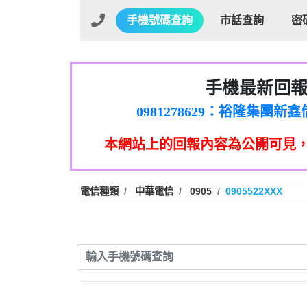
手機號碼查詢
市話查詢
密
手機最新回
01：Greetings,Iwork【Ni
0981278629：裕隆集團
886816675846：oyewzzzmwlfgqud
本網站上的回報內容為公開可見
886816675846：gh2xv1【🗒 Tran
graph.org/BALANCE-36824-US
0277357216：推銷股票，
0982432519：nmetpkesjxxvxmx
hs=82db2fc596e92a7345c946
電信種類
中華電信
0905
0905522XXX
0982432519：xvptnfzzxgxyhnys
0982432519：寄免費的牛
0928859786：中租借
0963566113：xwuyzefpksflsdee
0963566113：宅急便
0981696253：借貸
0910303219：拖欠工