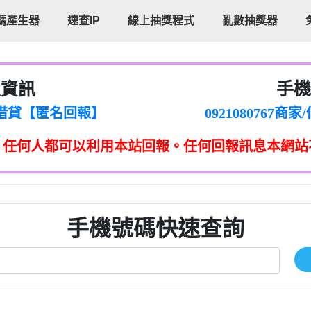
碼產生器
速查IP
線上抽獎程式
亂數抽獎器
報資訊
手機
cholas Doby回報】
096880556
新鑫借貸【匿名回報】
092108076
eixig【tgvkqwlkjv回報】
098140693
，任何人都可以利用本站回報。任何回報訊息本網站
saction.Continue >>
090642
-DOLLARS-04-24-2?
疑是詐騙。【匿名回報】
097371771
jmilr【htyhwnfhpy回報】
290476fb06& 🗒回報】
096341
ldom【diwzitdytt回報】
0907125
樟芝??【匿名回報】
09733963
手機號碼快速查詢
貸廣告【匿名回報】
09733963
izxf【dkrpevvehv回報】
0277151332商
物流【匿名回報】
09824469
廣告【匿名回報】
0908285
程款【匿名回報】
09376