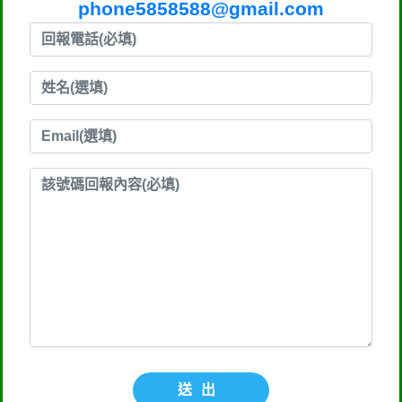
phone5858588@gmail.com
送出