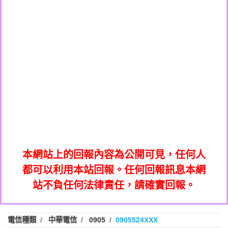
0908285050商家/個人：【應召站】
0972131993：裕隆新鑫借貸【匿名回報】
0937633597商家/個人：【無】
0972131993：裕隆新鑫借貸【匿名回報】
0979049129商家/個人：【汪仔澡堂寵物美
0982084260：汽機車貸款【匿名回報】
0976358085商家/個人：【康代書-房屋二
容工作室】
0277427050：接聽音樂.【匿名回報】
胎/土地二胎/持分貸款/房屋增貸】
0935219225商家/個人：【警察】
0910303219：拖欠工程款，大家要小心
0923325641商家/個人：【楊育彰】
01：Greetings,Iwork【Nicholas Doby回
【黃俊霖回報】
0963600462商家/個人：【花旗銀行】
0981278629：裕隆集團新鑫借貸【匿名回
報】
0921400619商家/個人：【不明】
886816675846：
報】
01：Greetings,Iwork【Nicholas Doby回
oyewzzzmwlfgqudeixig【tgvkqwlkjv回
886816675846：gh2xv1【🗒
0981278629：裕隆集團新鑫借貸【匿名回
報】
0277357216：推銷股票，疑是詐騙。【匿
Transaction.Continue >>
報】
886816675846：
報】
graph.org/BALANCE-36824-US-
0982432519：
名回報】
oyewzzzmwlfgqudeixig【tgvkqwlkjv回
886816675846：gh2xv1【🗒
nmetpkesjxxvxmxjmilr【htyhwnfhpy回
DOLLARS-04-24-2?
0982432519：
0277357216：推銷股票，疑是詐騙。【匿
Transaction.Continue >>
報】
本網站上的回報內容為公開可見，任何人
xvptnfzzxgxyhnysldom【diwzitdytt回報】
hs=82db2fc596e92a7345c946290476fb06&
0982432519：寄免費的牛樟芝??【匿名回
報】
graph.org/BALANCE-36824-US-
0982432519：
名回報】
都可以利用本站回報。任何回報訊息本網
0928859786：中租借貸廣告【匿名回報】
🗒回報】
報】
nmetpkesjxxvxmxjmilr【htyhwnfhpy回
DOLLARS-04-24-2?
0982432519：
站不負任何法律責任，請確實回報。
0963566113：
xvptnfzzxgxyhnysldom【diwzitdytt回報】
hs=82db2fc596e92a7345c946290476fb06&
0982432519：寄免費的牛樟芝??【匿名回
報】
xwuyzefpksflsdeeizxf【dkrpevvehv回報】
0963566113：宅急便物流【匿名回報】
0928859786：中租借貸廣告【匿名回報】
🗒回報】
報】
0981696253：借貸廣告【匿名回報】
0963566113：
電信種類
中華電信
0905
0905524XXX
0910303219：拖欠工程款【匿名回報】