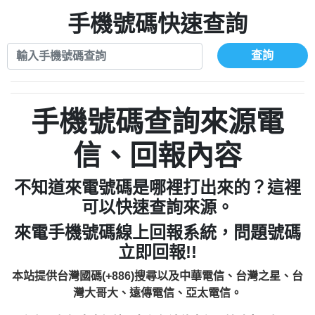
xwuyzefpksflsdeeizxf【dkrpevvehv回報】
0963566113：宅急便物流【匿名回報】
0910303219：拖欠工程款【匿名回報】
手機號碼快速查詢
0981696253：借貸廣告【匿名回報】
0972131993：裕隆新鑫借貸【匿名回報】
0910303219：拖欠工程款【匿名回報】
0972131993：裕隆新鑫借貸【匿名回報】
0910303219：拖欠工程款【匿名回報】
查詢
0982084260：汽機車貸款【匿名回報】
0972131993：裕隆新鑫借貸【匿名回報】
0277427050：接聽音樂.【匿名回報】
0972131993：裕隆新鑫借貸【匿名回報】
0910303219：拖欠工程款，大家要小心
0982084260：汽機車貸款【匿名回報】
手機號碼查詢來源電
【黃俊霖回報】
0277427050：接聽音樂.【匿名回報】
0910303219：拖欠工程款，大家要小心
信、回報內容
【黃俊霖回報】
不知道來電號碼是哪裡打出來的？這裡
可以快速查詢來源。
來電手機號碼線上回報系統，問題號碼
立即回報!!
本站提供台灣國碼(+886)搜尋以及中華電信、台灣之星、台
灣大哥大、遠傳電信、亞太電信。