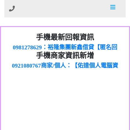
01：Greetings,Iwork【Nicholas Doby回
手機最新回報資訊
0981278629：裕隆集團新鑫借貸【匿名回
報】
886816675846：
報】
0968805568商家/個人：【心理衛生輔導中
oyewzzzmwlfgqudeixig【tgvkqwlkjv回
886816675846：gh2xv1【🗒
手機商家資訊新增
0921080767商家/個人：【佑達個人電腦資
心】
0277357216：推銷股票，疑是詐騙。【匿
Transaction.Continue >>
報】
0981406932商家/個人：【滙誠第二資產公
訊】
graph.org/BALANCE-36824-US-
0982432519：
名回報】
0906425555商家/個人：【匿名】
司】
nmetpkesjxxvxmxjmilr【htyhwnfhpy回
DOLLARS-04-24-2?
0982432519：
0973717717商家/個人：【墾丁（悍馬租
xvptnfzzxgxyhnysldom【diwzitdytt回報】
hs=82db2fc596e92a7345c946290476fb06&
0982432519：寄免費的牛樟芝??【匿名回
報】
0963419717商家/個人：【林董】
車）】
0928859786：中租借貸廣告【匿名回報】
🗒回報】
報】
0907125117商家/個人：【非凡資訊】
0963566113：
0973396397商家/個人：【吉昇防火工程】
xwuyzefpksflsdeeizxf【dkrpevvehv回報】
0963566113：宅急便物流【匿名回報】
0973396397商家/個人：【吉昇防火工程】
0981696253：借貸廣告【匿名回報】
0277151332商家/個人：【匯誠第二資產管
0910303219：拖欠工程款【匿名回報】
0982446908商家/個人：【台新銀行貸款】
理股份有限公司】
0910303219：拖欠工程款【匿名回報】