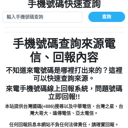
xwuyzefpksflsdeeizxf【dkrpevvehv回報】
0963566113：宅急便物流【匿名回報】
手機號碼快速查詢
0910303219：拖欠工程款【匿名回報】
0981696253：借貸廣告【匿名回報】
0972131993：裕隆新鑫借貸【匿名回報】
0910303219：拖欠工程款【匿名回報】
查詢
0972131993：裕隆新鑫借貸【匿名回報】
0910303219：拖欠工程款【匿名回報】
0982084260：汽機車貸款【匿名回報】
0972131993：裕隆新鑫借貸【匿名回報】
0277427050：接聽音樂.【匿名回報】
0972131993：裕隆新鑫借貸【匿名回報】
手機號碼查詢來源電
0910303219：拖欠工程款，大家要小心
0982084260：汽機車貸款【匿名回報】
【黃俊霖回報】
0277427050：接聽音樂.【匿名回報】
信、回報內容
0910303219：拖欠工程款，大家要小心
【黃俊霖回報】
不知道來電號碼是哪裡打出來的？這裡
可以快速查詢來源。
來電手機號碼線上回報系統，問題號碼
立即回報!!
本站提供台灣國碼(+886)搜尋以及中華電信、台灣之星、台
灣大哥大、遠傳電信、亞太電信。
任何回報訊息本網站不負任何法律責任，請確實回報。