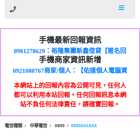
01：Greetings,Iwork【Nicholas Doby回
手機最新回報資訊
0981278629：裕隆集團新鑫借貸【匿名回
報】
886816675846：
報】
0968805568商家/個人：【心理衛生輔導中
oyewzzzmwlfgqudeixig【tgvkqwlkjv回
886816675846：gh2xv1【🗒
手機商家資訊新增
0921080767商家/個人：【佑達個人電腦資
心】
0277357216：推銷股票，疑是詐騙。【匿
Transaction.Continue >>
報】
0981406932商家/個人：【滙誠第二資產公
訊】
graph.org/BALANCE-36824-US-
0982432519：
名回報】
0906425555商家/個人：【匿名】
司】
nmetpkesjxxvxmxjmilr【htyhwnfhpy回
DOLLARS-04-24-2?
0982432519：
本網站上的回報內容為公開可見，任何人
0973717717商家/個人：【墾丁（悍馬租
xvptnfzzxgxyhnysldom【diwzitdytt回報】
hs=82db2fc596e92a7345c946290476fb06&
0982432519：寄免費的牛樟芝??【匿名回
報】
0963419717商家/個人：【林董】
車）】
都可以利用本站回報。任何回報訊息本網
0928859786：中租借貸廣告【匿名回報】
🗒回報】
報】
0907125117商家/個人：【非凡資訊】
站不負任何法律責任，請確實回報。
0963566113：
0973396397商家/個人：【吉昇防火工程】
xwuyzefpksflsdeeizxf【dkrpevvehv回報】
0963566113：宅急便物流【匿名回報】
0973396397商家/個人：【吉昇防火工程】
0981696253：借貸廣告【匿名回報】
0277151332商家/個人：【匯誠第二資產管
電信種類
中華電信
0905
0905541XXX
0910303219：拖欠工程款【匿名回報】
0982446908商家/個人：【台新銀行貸款】
理股份有限公司】
0910303219：拖欠工程款【匿名回報】