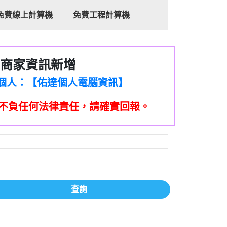
免費線上計算機
免費工程計算機
商家資訊新增
8商家/個人：【心理衛生輔導中心】
7商家/個人：【佑達個人電腦資訊】
2商家/個人：【滙誠第二資產公司】
不負任何法律責任，請確實回報。
5555商家/個人：【匿名】
7商家/個人：【墾丁（悍馬租車）】
9717商家/個人：【林董】
117商家/個人：【非凡資訊】
97商家/個人：【吉昇防火工程】
97商家/個人：【吉昇防火工程】
家/個人：【匯誠第二資產管理股份有限公
查詢
08商家/個人：【台新銀行貸款】
司】
050商家/個人：【應召站】
33597商家/個人：【無】