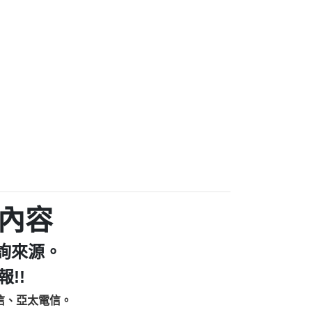
家/個人：【汪仔澡堂寵物美容工作室】
個人：【康代書-房屋二胎/土地二胎/持分
9225商家/個人：【警察】
款/房屋增貸】
641商家/個人：【楊育彰】
462商家/個人：【花旗銀行】
0619商家/個人：【不明】
Iwork【Nicholas Doby回報】
9：裕隆集團新鑫借貸【匿名回報】
zzmwlfgqudeixig【tgvkqwlkjv回報】
1【🗒 Transaction.Continue >>
E-36824-US-DOLLARS-04-24-2?
：推銷股票，疑是詐騙。【匿名回報】
sjxxvxmxjmilr【htyhwnfhpy回報】
a7345c946290476fb06& 🗒回報】
內容
zzxgxyhnysldom【diwzitdytt回報】
9：寄免費的牛樟芝??【匿名回報】
詢來源。
86：中租借貸廣告【匿名回報】
fpksflsdeeizxf【dkrpevvehv回報】
!!
113：宅急便物流【匿名回報】
信、亞太電信。
253：借貸廣告【匿名回報】