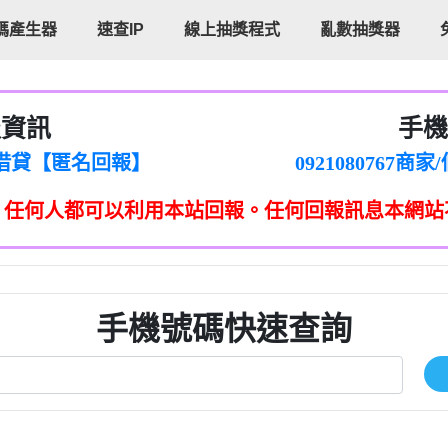
碼產生器
速查IP
線上抽獎程式
亂數抽獎器
報資訊
手機
cholas Doby回報】
096880556
新鑫借貸【匿名回報】
092108076
eixig【tgvkqwlkjv回報】
098140693
，任何人都可以利用本站回報。任何回報訊息本網站
saction.Continue >>
090642
-DOLLARS-04-24-2?
疑是詐騙。【匿名回報】
097371771
jmilr【htyhwnfhpy回報】
290476fb06& 🗒回報】
096341
ldom【diwzitdytt回報】
0907125
樟芝??【匿名回報】
09733963
手機號碼快速查詢
貸廣告【匿名回報】
09733963
izxf【dkrpevvehv回報】
0277151332商
物流【匿名回報】
09824469
廣告【匿名回報】
0908285
程款【匿名回報】
09376