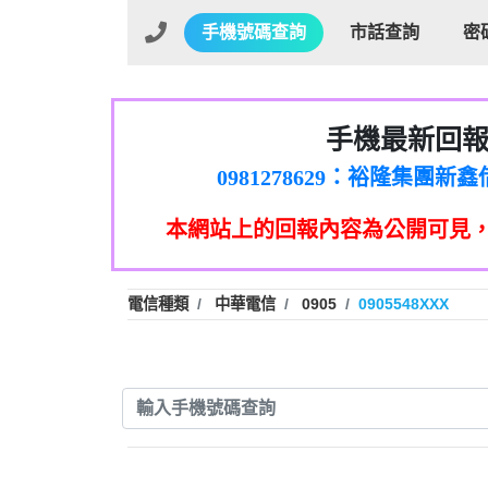
手機號碼查詢
市話查詢
密
手機最新回
01：Greetings,Iwork【Ni
0981278629：裕隆集團
886816675846：oyewzzzmwlfgqud
本網站上的回報內容為公開可見
886816675846：gh2xv1【🗒 Tran
graph.org/BALANCE-36824-US
0277357216：推銷股票，
0982432519：nmetpkesjxxvxmx
hs=82db2fc596e92a7345c946
電信種類
中華電信
0905
0905548XXX
0982432519：xvptnfzzxgxyhnys
0982432519：寄免費的牛
0928859786：中租借
0963566113：xwuyzefpksflsdee
0963566113：宅急便
0981696253：借貸
0910303219：拖欠工