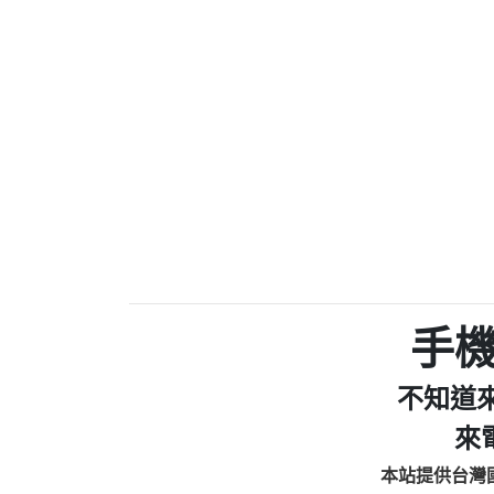
0910303219：拖欠工
0972131993：裕隆新
0972131993：裕隆新
0982084260：汽機車
0277427050：接聽音
0910303219：拖欠工程款，
01：Greetings,Iwork【Ni
0981278629：裕隆集團
886816675846：oyewzzzmwlfgqud
886816675846：gh2xv1【🗒 Tran
graph.org/BALANCE-36824-US
0277357216：推銷股票，
0982432519：nmetpkesjxxvxmx
hs=82db2fc596e92a7345c946
手
0982432519：xvptnfzzxgxyhnys
0982432519：寄免費的牛
不知道
0928859786：中租借
0963566113：xwuyzefpksflsdee
來
0963566113：宅急便
本站提供台灣
0981696253：借貸