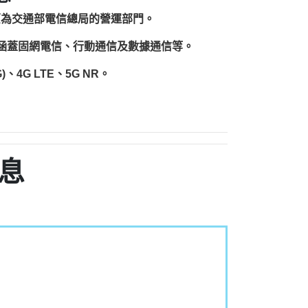
原為交通部電信總局的營運部門。
圍涵蓋固網電信、行動通信及數據通信等。
、4G LTE、5G NR。
息