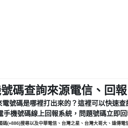
程款【匿名回報】
0979049129商
鑫借貸【匿名回報】
0976358085商家/
鑫借貸【匿名回報】
093521
貸
貸款【匿名回報】
0923325
樂.【匿名回報】
0963600
大家要小心【黃俊霖回報】
092140
cholas Doby回報】
01：Greetings,
新鑫借貸【匿名回報】
098127862
eixig【tgvkqwlkjv回報】
886816675846：oyewz
saction.Continue >>
886816675846：gh2xv
-DOLLARS-04-24-2?
疑是詐騙。【匿名回報】
graph.org/BALANC
0277357216
jmilr【htyhwnfhpy回報】
290476fb06& 🗒回報】
0982432519：nmetpke
hs=82db2fc596e92
機號碼查詢來源電信、回報
ldom【diwzitdytt回報】
0982432519：xvptnf
樟芝??【匿名回報】
098243251
來電號碼是哪裡打出來的？這裡可以快速查
貸廣告【匿名回報】
09288597
izxf【dkrpevvehv回報】
0963566113：xwuyze
電手機號碼線上回報系統，問題號碼立即回報
物流【匿名回報】
0963566
國碼(+886)搜尋以及中華電信、台灣之星、台灣大哥大、遠傳電
廣告【匿名回報】
0981696