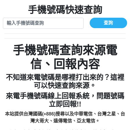
xwuyzefpksflsdeeizxf【dkrpevvehv回報】
0963566113：宅急便物流【匿名回報】
0910303219：拖欠工程款【匿名回報】
手機號碼快速查詢
0981696253：借貸廣告【匿名回報】
0972131993：裕隆新鑫借貸【匿名回報】
0910303219：拖欠工程款【匿名回報】
0972131993：裕隆新鑫借貸【匿名回報】
0910303219：拖欠工程款【匿名回報】
查詢
0982084260：汽機車貸款【匿名回報】
0972131993：裕隆新鑫借貸【匿名回報】
0277427050：接聽音樂.【匿名回報】
0972131993：裕隆新鑫借貸【匿名回報】
0910303219：拖欠工程款，大家要小心
0982084260：汽機車貸款【匿名回報】
手機號碼查詢來源電
【黃俊霖回報】
0277427050：接聽音樂.【匿名回報】
0910303219：拖欠工程款，大家要小心
信、回報內容
【黃俊霖回報】
不知道來電號碼是哪裡打出來的？這裡
可以快速查詢來源。
來電手機號碼線上回報系統，問題號碼
立即回報!!
本站提供台灣國碼(+886)搜尋以及中華電信、台灣之星、台
灣大哥大、遠傳電信、亞太電信。