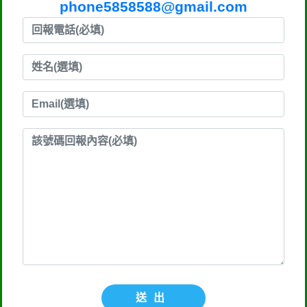
phone5858588@gmail.com
送出