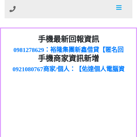
01：Greetings,Iwork【Nicholas Doby回
手機最新回報資訊
0981278629：裕隆集團新鑫借貸【匿名回
報】
886816675846：
報】
0968805568商家/個人：【心理衛生輔導中
oyewzzzmwlfgqudeixig【tgvkqwlkjv回
886816675846：gh2xv1【🗒
手機商家資訊新增
0921080767商家/個人：【佑達個人電腦資
心】
0277357216：推銷股票，疑是詐騙。【匿
Transaction.Continue >>
報】
0981406932商家/個人：【滙誠第二資產公
訊】
graph.org/BALANCE-36824-US-
0982432519：
名回報】
0906425555商家/個人：【匿名】
司】
nmetpkesjxxvxmxjmilr【htyhwnfhpy回
DOLLARS-04-24-2?
0982432519：
0973717717商家/個人：【墾丁（悍馬租
xvptnfzzxgxyhnysldom【diwzitdytt回報】
hs=82db2fc596e92a7345c946290476fb06&
0982432519：寄免費的牛樟芝??【匿名回
報】
0963419717商家/個人：【林董】
車）】
0928859786：中租借貸廣告【匿名回報】
🗒回報】
報】
0907125117商家/個人：【非凡資訊】
0963566113：
0973396397商家/個人：【吉昇防火工程】
xwuyzefpksflsdeeizxf【dkrpevvehv回報】
0963566113：宅急便物流【匿名回報】
0973396397商家/個人：【吉昇防火工程】
0981696253：借貸廣告【匿名回報】
0277151332商家/個人：【匯誠第二資產管
0910303219：拖欠工程款【匿名回報】
0982446908商家/個人：【台新銀行貸款】
理股份有限公司】
0910303219：拖欠工程款【匿名回報】