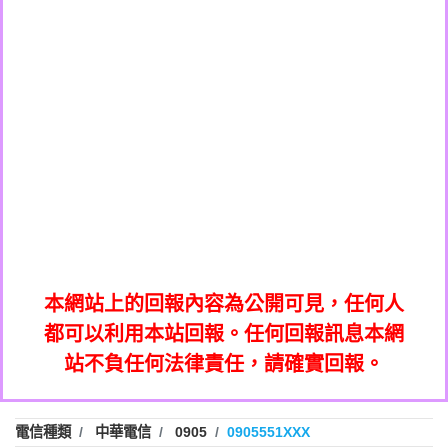
0908285050商家/個人：【應召站】
0972131993：裕隆新鑫借貸【匿名回報】
0937633597商家/個人：【無】
0972131993：裕隆新鑫借貸【匿名回報】
0979049129商家/個人：【汪仔澡堂寵物美
0982084260：汽機車貸款【匿名回報】
0976358085商家/個人：【康代書-房屋二
容工作室】
0277427050：接聽音樂.【匿名回報】
胎/土地二胎/持分貸款/房屋增貸】
0935219225商家/個人：【警察】
0910303219：拖欠工程款，大家要小心
0923325641商家/個人：【楊育彰】
01：Greetings,Iwork【Nicholas Doby回
【黃俊霖回報】
0963600462商家/個人：【花旗銀行】
0981278629：裕隆集團新鑫借貸【匿名回
報】
0921400619商家/個人：【不明】
886816675846：
報】
01：Greetings,Iwork【Nicholas Doby回
oyewzzzmwlfgqudeixig【tgvkqwlkjv回
886816675846：gh2xv1【🗒
0981278629：裕隆集團新鑫借貸【匿名回
報】
0277357216：推銷股票，疑是詐騙。【匿
Transaction.Continue >>
報】
886816675846：
報】
graph.org/BALANCE-36824-US-
0982432519：
名回報】
oyewzzzmwlfgqudeixig【tgvkqwlkjv回
886816675846：gh2xv1【🗒
nmetpkesjxxvxmxjmilr【htyhwnfhpy回
DOLLARS-04-24-2?
0982432519：
0277357216：推銷股票，疑是詐騙。【匿
Transaction.Continue >>
報】
本網站上的回報內容為公開可見，任何人
xvptnfzzxgxyhnysldom【diwzitdytt回報】
hs=82db2fc596e92a7345c946290476fb06&
0982432519：寄免費的牛樟芝??【匿名回
報】
graph.org/BALANCE-36824-US-
0982432519：
名回報】
都可以利用本站回報。任何回報訊息本網
0928859786：中租借貸廣告【匿名回報】
🗒回報】
報】
nmetpkesjxxvxmxjmilr【htyhwnfhpy回
DOLLARS-04-24-2?
0982432519：
站不負任何法律責任，請確實回報。
0963566113：
xvptnfzzxgxyhnysldom【diwzitdytt回報】
hs=82db2fc596e92a7345c946290476fb06&
0982432519：寄免費的牛樟芝??【匿名回
報】
xwuyzefpksflsdeeizxf【dkrpevvehv回報】
0963566113：宅急便物流【匿名回報】
0928859786：中租借貸廣告【匿名回報】
🗒回報】
報】
0981696253：借貸廣告【匿名回報】
0963566113：
電信種類
中華電信
0905
0905551XXX
0910303219：拖欠工程款【匿名回報】