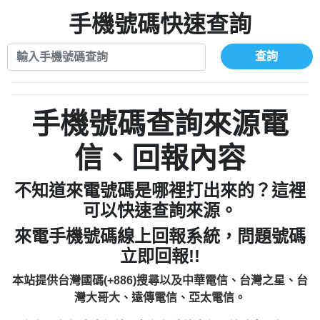
xwuyzefpksflsdeeizxf【dkrpevvehv回報】
0963566113：宅急便物流【匿名回報】
0910303219：拖欠工程款【匿名回報】
手機號碼快速查詢
0981696253：借貸廣告【匿名回報】
0972131993：裕隆新鑫借貸【匿名回報】
0910303219：拖欠工程款【匿名回報】
0972131993：裕隆新鑫借貸【匿名回報】
0910303219：拖欠工程款【匿名回報】
查詢
0982084260：汽機車貸款【匿名回報】
0972131993：裕隆新鑫借貸【匿名回報】
0277427050：接聽音樂.【匿名回報】
0972131993：裕隆新鑫借貸【匿名回報】
0910303219：拖欠工程款，大家要小心
0982084260：汽機車貸款【匿名回報】
手機號碼查詢來源電
【黃俊霖回報】
0277427050：接聽音樂.【匿名回報】
0910303219：拖欠工程款，大家要小心
信、回報內容
【黃俊霖回報】
不知道來電號碼是哪裡打出來的？這裡
可以快速查詢來源。
來電手機號碼線上回報系統，問題號碼
立即回報!!
本站提供台灣國碼(+886)搜尋以及中華電信、台灣之星、台
灣大哥大、遠傳電信、亞太電信。