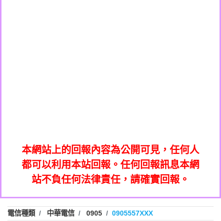
0908285050商家/個人：【應召站】
0972131993：裕隆新鑫借貸【匿名回報】
0937633597商家/個人：【無】
0972131993：裕隆新鑫借貸【匿名回報】
0979049129商家/個人：【汪仔澡堂寵物美
0982084260：汽機車貸款【匿名回報】
0976358085商家/個人：【康代書-房屋二
容工作室】
0277427050：接聽音樂.【匿名回報】
胎/土地二胎/持分貸款/房屋增貸】
0935219225商家/個人：【警察】
0910303219：拖欠工程款，大家要小心
0923325641商家/個人：【楊育彰】
01：Greetings,Iwork【Nicholas Doby回
【黃俊霖回報】
0963600462商家/個人：【花旗銀行】
0981278629：裕隆集團新鑫借貸【匿名回
報】
0921400619商家/個人：【不明】
886816675846：
報】
01：Greetings,Iwork【Nicholas Doby回
oyewzzzmwlfgqudeixig【tgvkqwlkjv回
886816675846：gh2xv1【🗒
0981278629：裕隆集團新鑫借貸【匿名回
報】
0277357216：推銷股票，疑是詐騙。【匿
Transaction.Continue >>
報】
886816675846：
報】
graph.org/BALANCE-36824-US-
0982432519：
名回報】
oyewzzzmwlfgqudeixig【tgvkqwlkjv回
886816675846：gh2xv1【🗒
nmetpkesjxxvxmxjmilr【htyhwnfhpy回
DOLLARS-04-24-2?
0982432519：
0277357216：推銷股票，疑是詐騙。【匿
Transaction.Continue >>
報】
本網站上的回報內容為公開可見，任何人
xvptnfzzxgxyhnysldom【diwzitdytt回報】
hs=82db2fc596e92a7345c946290476fb06&
0982432519：寄免費的牛樟芝??【匿名回
報】
graph.org/BALANCE-36824-US-
0982432519：
名回報】
都可以利用本站回報。任何回報訊息本網
0928859786：中租借貸廣告【匿名回報】
🗒回報】
報】
nmetpkesjxxvxmxjmilr【htyhwnfhpy回
DOLLARS-04-24-2?
0982432519：
站不負任何法律責任，請確實回報。
0963566113：
xvptnfzzxgxyhnysldom【diwzitdytt回報】
hs=82db2fc596e92a7345c946290476fb06&
0982432519：寄免費的牛樟芝??【匿名回
報】
xwuyzefpksflsdeeizxf【dkrpevvehv回報】
0963566113：宅急便物流【匿名回報】
0928859786：中租借貸廣告【匿名回報】
🗒回報】
報】
0981696253：借貸廣告【匿名回報】
0963566113：
電信種類
中華電信
0905
0905557XXX
0910303219：拖欠工程款【匿名回報】