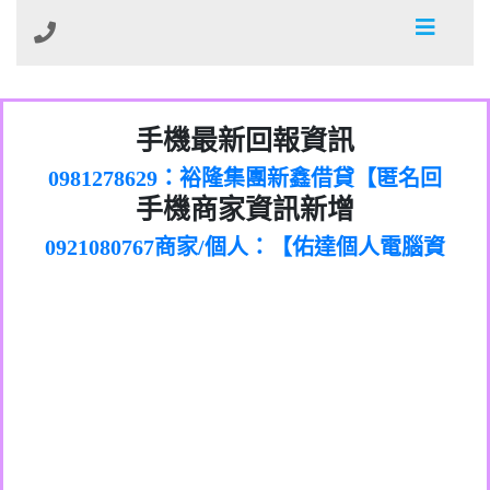
01：Greetings,Iwork【Nicholas Doby回
手機最新回報資訊
0981278629：裕隆集團新鑫借貸【匿名回
報】
886816675846：
報】
0968805568商家/個人：【心理衛生輔導中
oyewzzzmwlfgqudeixig【tgvkqwlkjv回
886816675846：gh2xv1【🗒
手機商家資訊新增
0921080767商家/個人：【佑達個人電腦資
心】
0277357216：推銷股票，疑是詐騙。【匿
Transaction.Continue >>
報】
0981406932商家/個人：【滙誠第二資產公
訊】
graph.org/BALANCE-36824-US-
0982432519：
名回報】
0906425555商家/個人：【匿名】
司】
nmetpkesjxxvxmxjmilr【htyhwnfhpy回
DOLLARS-04-24-2?
0982432519：
0973717717商家/個人：【墾丁（悍馬租
xvptnfzzxgxyhnysldom【diwzitdytt回報】
hs=82db2fc596e92a7345c946290476fb06&
0982432519：寄免費的牛樟芝??【匿名回
報】
0963419717商家/個人：【林董】
車）】
0928859786：中租借貸廣告【匿名回報】
🗒回報】
報】
0907125117商家/個人：【非凡資訊】
0963566113：
0973396397商家/個人：【吉昇防火工程】
xwuyzefpksflsdeeizxf【dkrpevvehv回報】
0963566113：宅急便物流【匿名回報】
0973396397商家/個人：【吉昇防火工程】
0981696253：借貸廣告【匿名回報】
0277151332商家/個人：【匯誠第二資產管
0910303219：拖欠工程款【匿名回報】
0982446908商家/個人：【台新銀行貸款】
理股份有限公司】
0910303219：拖欠工程款【匿名回報】