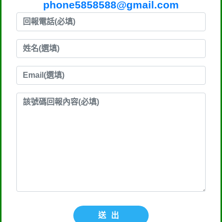
phone5858588@gmail.com
送出