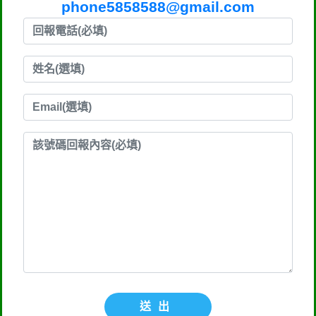
phone5858588@gmail.com
送出