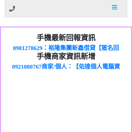
01：Greetings,Iwork【Nicholas Doby回
手機最新回報資訊
0981278629：裕隆集團新鑫借貸【匿名回
報】
886816675846：
報】
0968805568商家/個人：【心理衛生輔導中
oyewzzzmwlfgqudeixig【tgvkqwlkjv回
886816675846：gh2xv1【🗒
手機商家資訊新增
0921080767商家/個人：【佑達個人電腦資
心】
0277357216：推銷股票，疑是詐騙。【匿
Transaction.Continue >>
報】
0981406932商家/個人：【滙誠第二資產公
訊】
graph.org/BALANCE-36824-US-
0982432519：
名回報】
0906425555商家/個人：【匿名】
司】
nmetpkesjxxvxmxjmilr【htyhwnfhpy回
DOLLARS-04-24-2?
0982432519：
0973717717商家/個人：【墾丁（悍馬租
xvptnfzzxgxyhnysldom【diwzitdytt回報】
hs=82db2fc596e92a7345c946290476fb06&
0982432519：寄免費的牛樟芝??【匿名回
報】
0963419717商家/個人：【林董】
車）】
0928859786：中租借貸廣告【匿名回報】
🗒回報】
報】
0907125117商家/個人：【非凡資訊】
0963566113：
0973396397商家/個人：【吉昇防火工程】
xwuyzefpksflsdeeizxf【dkrpevvehv回報】
0963566113：宅急便物流【匿名回報】
0973396397商家/個人：【吉昇防火工程】
0981696253：借貸廣告【匿名回報】
0277151332商家/個人：【匯誠第二資產管
0910303219：拖欠工程款【匿名回報】
0982446908商家/個人：【台新銀行貸款】
理股份有限公司】
0910303219：拖欠工程款【匿名回報】