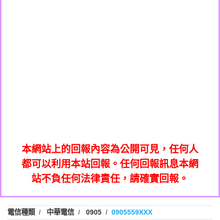
0908285050商家/個人：【應召站】
0972131993：裕隆新鑫借貸【匿名回報】
0937633597商家/個人：【無】
0972131993：裕隆新鑫借貸【匿名回報】
0979049129商家/個人：【汪仔澡堂寵物美
0982084260：汽機車貸款【匿名回報】
0976358085商家/個人：【康代書-房屋二
容工作室】
0277427050：接聽音樂.【匿名回報】
胎/土地二胎/持分貸款/房屋增貸】
0935219225商家/個人：【警察】
0910303219：拖欠工程款，大家要小心
0923325641商家/個人：【楊育彰】
01：Greetings,Iwork【Nicholas Doby回
【黃俊霖回報】
0963600462商家/個人：【花旗銀行】
0981278629：裕隆集團新鑫借貸【匿名回
報】
0921400619商家/個人：【不明】
886816675846：
報】
01：Greetings,Iwork【Nicholas Doby回
oyewzzzmwlfgqudeixig【tgvkqwlkjv回
886816675846：gh2xv1【🗒
0981278629：裕隆集團新鑫借貸【匿名回
報】
0277357216：推銷股票，疑是詐騙。【匿
Transaction.Continue >>
報】
886816675846：
報】
graph.org/BALANCE-36824-US-
0982432519：
名回報】
oyewzzzmwlfgqudeixig【tgvkqwlkjv回
886816675846：gh2xv1【🗒
nmetpkesjxxvxmxjmilr【htyhwnfhpy回
DOLLARS-04-24-2?
0982432519：
0277357216：推銷股票，疑是詐騙。【匿
Transaction.Continue >>
報】
本網站上的回報內容為公開可見，任何人
xvptnfzzxgxyhnysldom【diwzitdytt回報】
hs=82db2fc596e92a7345c946290476fb06&
0982432519：寄免費的牛樟芝??【匿名回
報】
graph.org/BALANCE-36824-US-
0982432519：
名回報】
都可以利用本站回報。任何回報訊息本網
0928859786：中租借貸廣告【匿名回報】
🗒回報】
報】
nmetpkesjxxvxmxjmilr【htyhwnfhpy回
DOLLARS-04-24-2?
0982432519：
站不負任何法律責任，請確實回報。
0963566113：
xvptnfzzxgxyhnysldom【diwzitdytt回報】
hs=82db2fc596e92a7345c946290476fb06&
0982432519：寄免費的牛樟芝??【匿名回
報】
xwuyzefpksflsdeeizxf【dkrpevvehv回報】
0963566113：宅急便物流【匿名回報】
0928859786：中租借貸廣告【匿名回報】
🗒回報】
報】
0981696253：借貸廣告【匿名回報】
0963566113：
電信種類
中華電信
0905
0905559XXX
0910303219：拖欠工程款【匿名回報】