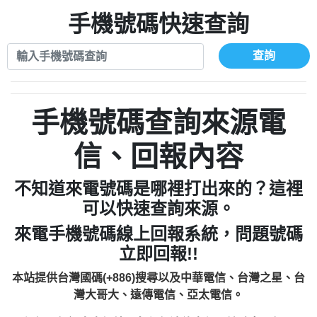
xwuyzefpksflsdeeizxf【dkrpevvehv回報】
0963566113：宅急便物流【匿名回報】
0910303219：拖欠工程款【匿名回報】
手機號碼快速查詢
0981696253：借貸廣告【匿名回報】
0972131993：裕隆新鑫借貸【匿名回報】
0910303219：拖欠工程款【匿名回報】
0972131993：裕隆新鑫借貸【匿名回報】
0910303219：拖欠工程款【匿名回報】
查詢
0982084260：汽機車貸款【匿名回報】
0972131993：裕隆新鑫借貸【匿名回報】
0277427050：接聽音樂.【匿名回報】
0972131993：裕隆新鑫借貸【匿名回報】
0910303219：拖欠工程款，大家要小心
0982084260：汽機車貸款【匿名回報】
手機號碼查詢來源電
【黃俊霖回報】
0277427050：接聽音樂.【匿名回報】
0910303219：拖欠工程款，大家要小心
信、回報內容
【黃俊霖回報】
不知道來電號碼是哪裡打出來的？這裡
可以快速查詢來源。
來電手機號碼線上回報系統，問題號碼
立即回報!!
本站提供台灣國碼(+886)搜尋以及中華電信、台灣之星、台
灣大哥大、遠傳電信、亞太電信。