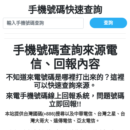
xwuyzefpksflsdeeizxf【dkrpevvehv回報】
0963566113：宅急便物流【匿名回報】
0910303219：拖欠工程款【匿名回報】
手機號碼快速查詢
0981696253：借貸廣告【匿名回報】
0972131993：裕隆新鑫借貸【匿名回報】
0910303219：拖欠工程款【匿名回報】
0972131993：裕隆新鑫借貸【匿名回報】
0910303219：拖欠工程款【匿名回報】
查詢
0982084260：汽機車貸款【匿名回報】
0972131993：裕隆新鑫借貸【匿名回報】
0277427050：接聽音樂.【匿名回報】
0972131993：裕隆新鑫借貸【匿名回報】
0910303219：拖欠工程款，大家要小心
0982084260：汽機車貸款【匿名回報】
手機號碼查詢來源電
【黃俊霖回報】
0277427050：接聽音樂.【匿名回報】
0910303219：拖欠工程款，大家要小心
信、回報內容
【黃俊霖回報】
不知道來電號碼是哪裡打出來的？這裡
可以快速查詢來源。
來電手機號碼線上回報系統，問題號碼
立即回報!!
本站提供台灣國碼(+886)搜尋以及中華電信、台灣之星、台
灣大哥大、遠傳電信、亞太電信。