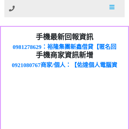
01：Greetings,Iwork【Nicholas Doby回
手機最新回報資訊
0981278629：裕隆集團新鑫借貸【匿名回
報】
886816675846：
報】
0968805568商家/個人：【心理衛生輔導中
oyewzzzmwlfgqudeixig【tgvkqwlkjv回
886816675846：gh2xv1【🗒
手機商家資訊新增
0921080767商家/個人：【佑達個人電腦資
心】
0277357216：推銷股票，疑是詐騙。【匿
Transaction.Continue >>
報】
0981406932商家/個人：【滙誠第二資產公
訊】
graph.org/BALANCE-36824-US-
0982432519：
名回報】
0906425555商家/個人：【匿名】
司】
nmetpkesjxxvxmxjmilr【htyhwnfhpy回
DOLLARS-04-24-2?
0982432519：
0973717717商家/個人：【墾丁（悍馬租
xvptnfzzxgxyhnysldom【diwzitdytt回報】
hs=82db2fc596e92a7345c946290476fb06&
0982432519：寄免費的牛樟芝??【匿名回
報】
0963419717商家/個人：【林董】
車）】
0928859786：中租借貸廣告【匿名回報】
🗒回報】
報】
0907125117商家/個人：【非凡資訊】
0963566113：
0973396397商家/個人：【吉昇防火工程】
xwuyzefpksflsdeeizxf【dkrpevvehv回報】
0963566113：宅急便物流【匿名回報】
0973396397商家/個人：【吉昇防火工程】
0981696253：借貸廣告【匿名回報】
0277151332商家/個人：【匯誠第二資產管
0910303219：拖欠工程款【匿名回報】
0982446908商家/個人：【台新銀行貸款】
理股份有限公司】
0910303219：拖欠工程款【匿名回報】