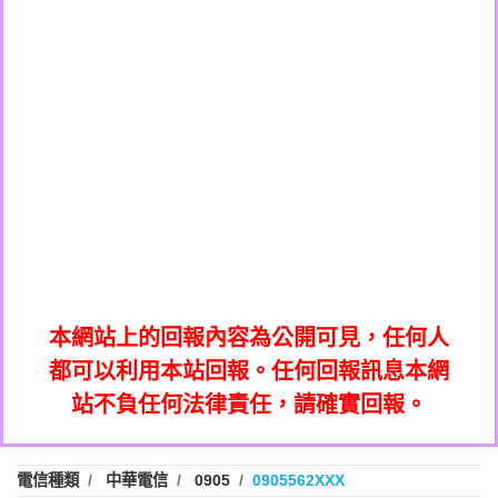
0908285050商家/個人：【應召站】
0972131993：裕隆新鑫借貸【匿名回報】
0937633597商家/個人：【無】
0972131993：裕隆新鑫借貸【匿名回報】
0979049129商家/個人：【汪仔澡堂寵物美
0982084260：汽機車貸款【匿名回報】
0976358085商家/個人：【康代書-房屋二
容工作室】
0277427050：接聽音樂.【匿名回報】
胎/土地二胎/持分貸款/房屋增貸】
0935219225商家/個人：【警察】
0910303219：拖欠工程款，大家要小心
0923325641商家/個人：【楊育彰】
01：Greetings,Iwork【Nicholas Doby回
【黃俊霖回報】
0963600462商家/個人：【花旗銀行】
0981278629：裕隆集團新鑫借貸【匿名回
報】
0921400619商家/個人：【不明】
886816675846：
報】
01：Greetings,Iwork【Nicholas Doby回
oyewzzzmwlfgqudeixig【tgvkqwlkjv回
886816675846：gh2xv1【🗒
0981278629：裕隆集團新鑫借貸【匿名回
報】
0277357216：推銷股票，疑是詐騙。【匿
Transaction.Continue >>
報】
886816675846：
報】
graph.org/BALANCE-36824-US-
0982432519：
名回報】
oyewzzzmwlfgqudeixig【tgvkqwlkjv回
886816675846：gh2xv1【🗒
nmetpkesjxxvxmxjmilr【htyhwnfhpy回
DOLLARS-04-24-2?
0982432519：
0277357216：推銷股票，疑是詐騙。【匿
Transaction.Continue >>
報】
本網站上的回報內容為公開可見，任何人
xvptnfzzxgxyhnysldom【diwzitdytt回報】
hs=82db2fc596e92a7345c946290476fb06&
0982432519：寄免費的牛樟芝??【匿名回
報】
graph.org/BALANCE-36824-US-
0982432519：
名回報】
都可以利用本站回報。任何回報訊息本網
0928859786：中租借貸廣告【匿名回報】
🗒回報】
報】
nmetpkesjxxvxmxjmilr【htyhwnfhpy回
DOLLARS-04-24-2?
0982432519：
站不負任何法律責任，請確實回報。
0963566113：
xvptnfzzxgxyhnysldom【diwzitdytt回報】
hs=82db2fc596e92a7345c946290476fb06&
0982432519：寄免費的牛樟芝??【匿名回
報】
xwuyzefpksflsdeeizxf【dkrpevvehv回報】
0963566113：宅急便物流【匿名回報】
0928859786：中租借貸廣告【匿名回報】
🗒回報】
報】
0981696253：借貸廣告【匿名回報】
0963566113：
電信種類
中華電信
0905
0905562XXX
0910303219：拖欠工程款【匿名回報】