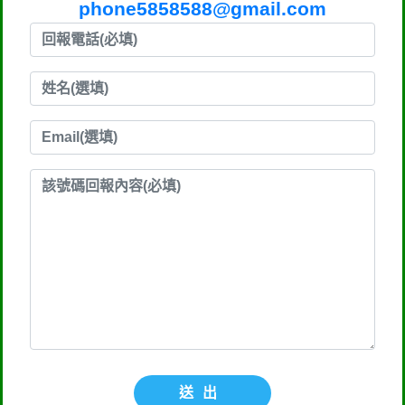
phone5858588@gmail.com
送出