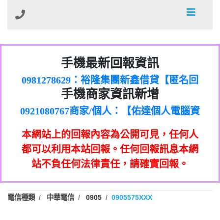
01：Greetings,Iwork【Nicholas Doby回
手機最新回報資訊
0981278629：裕隆集團新鑫借貸【匿名回
報】
886816675846：
報】
0968805568商家/個人：【心理衛生輔導中
oyewzzzmwlfgqudeixig【tgvkqwlkjv回
886816675846：gh2xv1【🗒
手機商家資訊新增
0921080767商家/個人：【佑達個人電腦資
心】
0277357216：推銷股票，疑是詐騙。【匿
Transaction.Continue >>
報】
0981406932商家/個人：【滙誠第二資產公
訊】
graph.org/BALANCE-36824-US-
0982432519：
名回報】
0906425555商家/個人：【匿名】
司】
nmetpkesjxxvxmxjmilr【htyhwnfhpy回
DOLLARS-04-24-2?
0982432519：
本網站上的回報內容為公開可見，任何人
0973717717商家/個人：【墾丁（悍馬租
xvptnfzzxgxyhnysldom【diwzitdytt回報】
hs=82db2fc596e92a7345c946290476fb06&
0982432519：寄免費的牛樟芝??【匿名回
報】
0963419717商家/個人：【林董】
車）】
都可以利用本站回報。任何回報訊息本網
0928859786：中租借貸廣告【匿名回報】
🗒回報】
報】
0907125117商家/個人：【非凡資訊】
站不負任何法律責任，請確實回報。
0963566113：
0973396397商家/個人：【吉昇防火工程】
xwuyzefpksflsdeeizxf【dkrpevvehv回報】
0963566113：宅急便物流【匿名回報】
0973396397商家/個人：【吉昇防火工程】
0981696253：借貸廣告【匿名回報】
0277151332商家/個人：【匯誠第二資產管
電信種類
中華電信
0905
0905575XXX
0910303219：拖欠工程款【匿名回報】
0982446908商家/個人：【台新銀行貸款】
理股份有限公司】
0910303219：拖欠工程款【匿名回報】