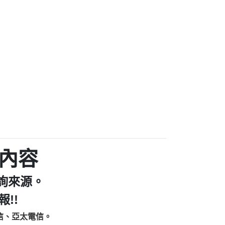
家/個人：【汪仔澡堂寵物美容工作室】
個人：【康代書-房屋二胎/土地二胎/持分
9225商家/個人：【警察】
款/房屋增貸】
641商家/個人：【楊育彰】
462商家/個人：【花旗銀行】
0619商家/個人：【不明】
Iwork【Nicholas Doby回報】
9：裕隆集團新鑫借貸【匿名回報】
zzmwlfgqudeixig【tgvkqwlkjv回報】
1【🗒 Transaction.Continue >>
E-36824-US-DOLLARS-04-24-2?
：推銷股票，疑是詐騙。【匿名回報】
sjxxvxmxjmilr【htyhwnfhpy回報】
a7345c946290476fb06& 🗒回報】
內容
zzxgxyhnysldom【diwzitdytt回報】
9：寄免費的牛樟芝??【匿名回報】
詢來源。
86：中租借貸廣告【匿名回報】
fpksflsdeeizxf【dkrpevvehv回報】
!!
113：宅急便物流【匿名回報】
信、亞太電信。
253：借貸廣告【匿名回報】