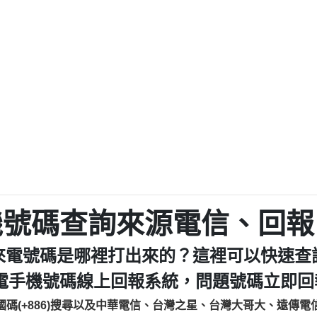
程款【匿名回報】
0979049129商
鑫借貸【匿名回報】
0976358085商家/
鑫借貸【匿名回報】
093521
貸
貸款【匿名回報】
0923325
樂.【匿名回報】
0963600
大家要小心【黃俊霖回報】
092140
cholas Doby回報】
01：Greetings,
新鑫借貸【匿名回報】
098127862
eixig【tgvkqwlkjv回報】
886816675846：oyewz
saction.Continue >>
886816675846：gh2xv
-DOLLARS-04-24-2?
疑是詐騙。【匿名回報】
graph.org/BALANC
0277357216
jmilr【htyhwnfhpy回報】
290476fb06& 🗒回報】
0982432519：nmetpke
hs=82db2fc596e92
機號碼查詢來源電信、回報
ldom【diwzitdytt回報】
0982432519：xvptnf
樟芝??【匿名回報】
098243251
來電號碼是哪裡打出來的？這裡可以快速查
貸廣告【匿名回報】
09288597
izxf【dkrpevvehv回報】
0963566113：xwuyze
電手機號碼線上回報系統，問題號碼立即回報
物流【匿名回報】
0963566
國碼(+886)搜尋以及中華電信、台灣之星、台灣大哥大、遠傳電
廣告【匿名回報】
0981696