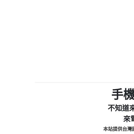
0910303219：拖欠工
0972131993：裕隆新
0972131993：裕隆新
0982084260：汽機車
0277427050：接聽音
0910303219：拖欠工程款，
01：Greetings,Iwork【Ni
0981278629：裕隆集團
886816675846：oyewzzzmwlfgqud
886816675846：gh2xv1【🗒 Tran
graph.org/BALANCE-36824-US
0277357216：推銷股票，
0982432519：nmetpkesjxxvxmx
hs=82db2fc596e92a7345c946
手
0982432519：xvptnfzzxgxyhnys
0982432519：寄免費的牛
不知道
0928859786：中租借
0963566113：xwuyzefpksflsdee
來
0963566113：宅急便
本站提供台灣
0981696253：借貸