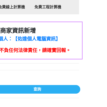
免費線上計算機
免費工程計算機
商家資訊新增
8商家/個人：【心理衛生輔導中心】
7商家/個人：【佑達個人電腦資訊】
2商家/個人：【滙誠第二資產公司】
不負任何法律責任，請確實回報。
5555商家/個人：【匿名】
7商家/個人：【墾丁（悍馬租車）】
9717商家/個人：【林董】
117商家/個人：【非凡資訊】
97商家/個人：【吉昇防火工程】
97商家/個人：【吉昇防火工程】
家/個人：【匯誠第二資產管理股份有限公
查詢
08商家/個人：【台新銀行貸款】
司】
050商家/個人：【應召站】
33597商家/個人：【無】