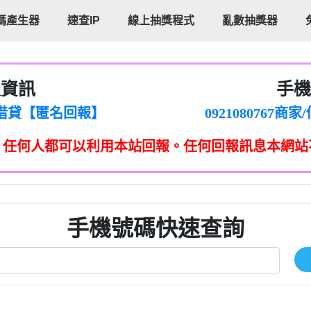
碼產生器
速查IP
線上抽獎程式
亂數抽獎器
報資訊
手機
cholas Doby回報】
096880556
新鑫借貸【匿名回報】
092108076
eixig【tgvkqwlkjv回報】
098140693
，任何人都可以利用本站回報。任何回報訊息本網站
saction.Continue >>
090642
-DOLLARS-04-24-2?
疑是詐騙。【匿名回報】
097371771
jmilr【htyhwnfhpy回報】
290476fb06& 🗒回報】
096341
ldom【diwzitdytt回報】
0907125
樟芝??【匿名回報】
09733963
手機號碼快速查詢
貸廣告【匿名回報】
09733963
izxf【dkrpevvehv回報】
0277151332商
物流【匿名回報】
09824469
廣告【匿名回報】
0908285
程款【匿名回報】
09376