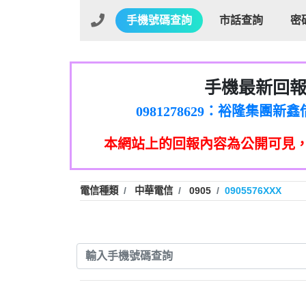
手機號碼查詢
市話查詢
密
手機最新回
01：Greetings,Iwork【Ni
0981278629：裕隆集團
886816675846：oyewzzzmwlfgqud
本網站上的回報內容為公開可見
886816675846：gh2xv1【🗒 Tran
graph.org/BALANCE-36824-US
0277357216：推銷股票，
0982432519：nmetpkesjxxvxmx
hs=82db2fc596e92a7345c946
電信種類
中華電信
0905
0905576XXX
0982432519：xvptnfzzxgxyhnys
0982432519：寄免費的牛
0928859786：中租借
0963566113：xwuyzefpksflsdee
0963566113：宅急便
0981696253：借貸
0910303219：拖欠工