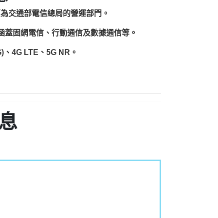
原為交通部電信總局的營運部門。
圍涵蓋固網電信、行動通信及數據通信等。
、4G LTE、5G NR。
息