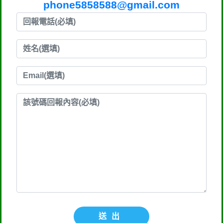
phone5858588@gmail.com
送出