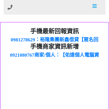
01：Greetings,Iwork【Nicholas Doby回
手機最新回報資訊
0981278629：裕隆集團新鑫借貸【匿名回
報】
886816675846：
報】
0968805568商家/個人：【心理衛生輔導中
oyewzzzmwlfgqudeixig【tgvkqwlkjv回
886816675846：gh2xv1【🗒
手機商家資訊新增
0921080767商家/個人：【佑達個人電腦資
心】
0277357216：推銷股票，疑是詐騙。【匿
Transaction.Continue >>
報】
0981406932商家/個人：【滙誠第二資產公
訊】
graph.org/BALANCE-36824-US-
0982432519：
名回報】
0906425555商家/個人：【匿名】
司】
nmetpkesjxxvxmxjmilr【htyhwnfhpy回
DOLLARS-04-24-2?
0982432519：
0973717717商家/個人：【墾丁（悍馬租
xvptnfzzxgxyhnysldom【diwzitdytt回報】
hs=82db2fc596e92a7345c946290476fb06&
0982432519：寄免費的牛樟芝??【匿名回
報】
0963419717商家/個人：【林董】
車）】
0928859786：中租借貸廣告【匿名回報】
🗒回報】
報】
0907125117商家/個人：【非凡資訊】
0963566113：
0973396397商家/個人：【吉昇防火工程】
xwuyzefpksflsdeeizxf【dkrpevvehv回報】
0963566113：宅急便物流【匿名回報】
0973396397商家/個人：【吉昇防火工程】
0981696253：借貸廣告【匿名回報】
0277151332商家/個人：【匯誠第二資產管
0910303219：拖欠工程款【匿名回報】
0982446908商家/個人：【台新銀行貸款】
理股份有限公司】
0910303219：拖欠工程款【匿名回報】