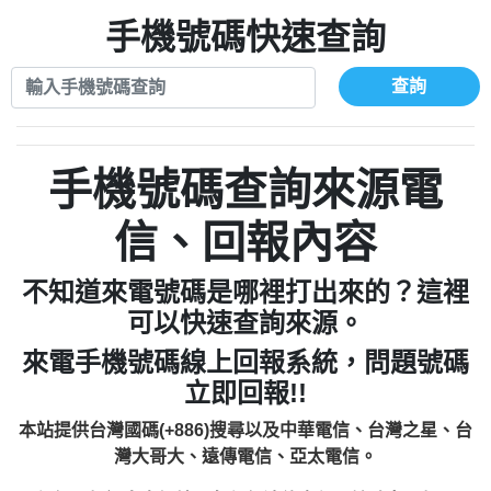
xwuyzefpksflsdeeizxf【dkrpevvehv回報】
0963566113：宅急便物流【匿名回報】
0910303219：拖欠工程款【匿名回報】
手機號碼快速查詢
0981696253：借貸廣告【匿名回報】
0972131993：裕隆新鑫借貸【匿名回報】
0910303219：拖欠工程款【匿名回報】
0972131993：裕隆新鑫借貸【匿名回報】
0910303219：拖欠工程款【匿名回報】
查詢
0982084260：汽機車貸款【匿名回報】
0972131993：裕隆新鑫借貸【匿名回報】
0277427050：接聽音樂.【匿名回報】
0972131993：裕隆新鑫借貸【匿名回報】
0910303219：拖欠工程款，大家要小心
0982084260：汽機車貸款【匿名回報】
手機號碼查詢來源電
【黃俊霖回報】
0277427050：接聽音樂.【匿名回報】
0910303219：拖欠工程款，大家要小心
信、回報內容
【黃俊霖回報】
不知道來電號碼是哪裡打出來的？這裡
可以快速查詢來源。
來電手機號碼線上回報系統，問題號碼
立即回報!!
本站提供台灣國碼(+886)搜尋以及中華電信、台灣之星、台
灣大哥大、遠傳電信、亞太電信。