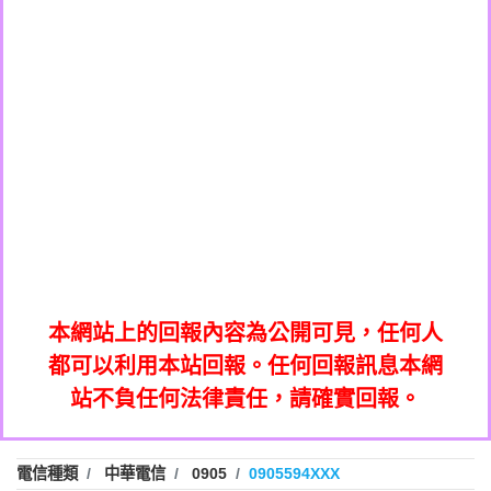
0908285050商家/個人：【應召站】
0972131993：裕隆新鑫借貸【匿名回報】
0937633597商家/個人：【無】
0972131993：裕隆新鑫借貸【匿名回報】
0979049129商家/個人：【汪仔澡堂寵物美
0982084260：汽機車貸款【匿名回報】
0976358085商家/個人：【康代書-房屋二
容工作室】
0277427050：接聽音樂.【匿名回報】
胎/土地二胎/持分貸款/房屋增貸】
0935219225商家/個人：【警察】
0910303219：拖欠工程款，大家要小心
0923325641商家/個人：【楊育彰】
01：Greetings,Iwork【Nicholas Doby回
【黃俊霖回報】
0963600462商家/個人：【花旗銀行】
0981278629：裕隆集團新鑫借貸【匿名回
報】
0921400619商家/個人：【不明】
886816675846：
報】
01：Greetings,Iwork【Nicholas Doby回
oyewzzzmwlfgqudeixig【tgvkqwlkjv回
886816675846：gh2xv1【🗒
0981278629：裕隆集團新鑫借貸【匿名回
報】
0277357216：推銷股票，疑是詐騙。【匿
Transaction.Continue >>
報】
886816675846：
報】
graph.org/BALANCE-36824-US-
0982432519：
名回報】
oyewzzzmwlfgqudeixig【tgvkqwlkjv回
886816675846：gh2xv1【🗒
nmetpkesjxxvxmxjmilr【htyhwnfhpy回
DOLLARS-04-24-2?
0982432519：
0277357216：推銷股票，疑是詐騙。【匿
Transaction.Continue >>
報】
本網站上的回報內容為公開可見，任何人
xvptnfzzxgxyhnysldom【diwzitdytt回報】
hs=82db2fc596e92a7345c946290476fb06&
0982432519：寄免費的牛樟芝??【匿名回
報】
graph.org/BALANCE-36824-US-
0982432519：
名回報】
都可以利用本站回報。任何回報訊息本網
0928859786：中租借貸廣告【匿名回報】
🗒回報】
報】
nmetpkesjxxvxmxjmilr【htyhwnfhpy回
DOLLARS-04-24-2?
0982432519：
站不負任何法律責任，請確實回報。
0963566113：
xvptnfzzxgxyhnysldom【diwzitdytt回報】
hs=82db2fc596e92a7345c946290476fb06&
0982432519：寄免費的牛樟芝??【匿名回
報】
xwuyzefpksflsdeeizxf【dkrpevvehv回報】
0963566113：宅急便物流【匿名回報】
0928859786：中租借貸廣告【匿名回報】
🗒回報】
報】
0981696253：借貸廣告【匿名回報】
0963566113：
電信種類
中華電信
0905
0905594XXX
0910303219：拖欠工程款【匿名回報】