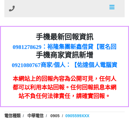
01：Greetings,Iwork【Nicholas Doby回
手機最新回報資訊
0981278629：裕隆集團新鑫借貸【匿名回
報】
886816675846：
報】
0968805568商家/個人：【心理衛生輔導中
oyewzzzmwlfgqudeixig【tgvkqwlkjv回
886816675846：gh2xv1【🗒
手機商家資訊新增
0921080767商家/個人：【佑達個人電腦資
心】
0277357216：推銷股票，疑是詐騙。【匿
Transaction.Continue >>
報】
0981406932商家/個人：【滙誠第二資產公
訊】
graph.org/BALANCE-36824-US-
0982432519：
名回報】
0906425555商家/個人：【匿名】
司】
nmetpkesjxxvxmxjmilr【htyhwnfhpy回
DOLLARS-04-24-2?
0982432519：
本網站上的回報內容為公開可見，任何人
0973717717商家/個人：【墾丁（悍馬租
xvptnfzzxgxyhnysldom【diwzitdytt回報】
hs=82db2fc596e92a7345c946290476fb06&
0982432519：寄免費的牛樟芝??【匿名回
報】
0963419717商家/個人：【林董】
車）】
都可以利用本站回報。任何回報訊息本網
0928859786：中租借貸廣告【匿名回報】
🗒回報】
報】
0907125117商家/個人：【非凡資訊】
站不負任何法律責任，請確實回報。
0963566113：
0973396397商家/個人：【吉昇防火工程】
xwuyzefpksflsdeeizxf【dkrpevvehv回報】
0963566113：宅急便物流【匿名回報】
0973396397商家/個人：【吉昇防火工程】
0981696253：借貸廣告【匿名回報】
0277151332商家/個人：【匯誠第二資產管
電信種類
中華電信
0905
0905599XXX
0910303219：拖欠工程款【匿名回報】
0982446908商家/個人：【台新銀行貸款】
理股份有限公司】
0910303219：拖欠工程款【匿名回報】