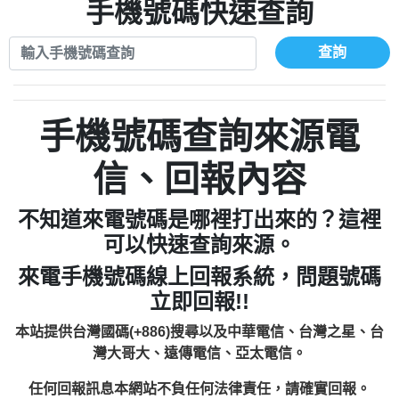
xwuyzefpksflsdeeizxf【dkrpevvehv回報】
0963566113：宅急便物流【匿名回報】
手機號碼快速查詢
0910303219：拖欠工程款【匿名回報】
0981696253：借貸廣告【匿名回報】
0972131993：裕隆新鑫借貸【匿名回報】
0910303219：拖欠工程款【匿名回報】
查詢
0972131993：裕隆新鑫借貸【匿名回報】
0910303219：拖欠工程款【匿名回報】
0982084260：汽機車貸款【匿名回報】
0972131993：裕隆新鑫借貸【匿名回報】
0277427050：接聽音樂.【匿名回報】
0972131993：裕隆新鑫借貸【匿名回報】
手機號碼查詢來源電
0910303219：拖欠工程款，大家要小心
0982084260：汽機車貸款【匿名回報】
【黃俊霖回報】
0277427050：接聽音樂.【匿名回報】
信、回報內容
0910303219：拖欠工程款，大家要小心
【黃俊霖回報】
不知道來電號碼是哪裡打出來的？這裡
可以快速查詢來源。
來電手機號碼線上回報系統，問題號碼
立即回報!!
本站提供台灣國碼(+886)搜尋以及中華電信、台灣之星、台
灣大哥大、遠傳電信、亞太電信。
任何回報訊息本網站不負任何法律責任，請確實回報。