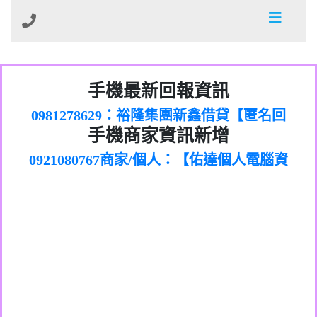
01：Greetings,Iwork【Nicholas Doby回
手機最新回報資訊
0981278629：裕隆集團新鑫借貸【匿名回
報】
886816675846：
報】
0968805568商家/個人：【心理衛生輔導中
oyewzzzmwlfgqudeixig【tgvkqwlkjv回
886816675846：gh2xv1【🗒
手機商家資訊新增
0921080767商家/個人：【佑達個人電腦資
心】
0277357216：推銷股票，疑是詐騙。【匿
Transaction.Continue >>
報】
0981406932商家/個人：【滙誠第二資產公
訊】
graph.org/BALANCE-36824-US-
0982432519：
名回報】
0906425555商家/個人：【匿名】
司】
nmetpkesjxxvxmxjmilr【htyhwnfhpy回
DOLLARS-04-24-2?
0982432519：
0973717717商家/個人：【墾丁（悍馬租
xvptnfzzxgxyhnysldom【diwzitdytt回報】
hs=82db2fc596e92a7345c946290476fb06&
0982432519：寄免費的牛樟芝??【匿名回
報】
0963419717商家/個人：【林董】
車）】
0928859786：中租借貸廣告【匿名回報】
🗒回報】
報】
0907125117商家/個人：【非凡資訊】
0963566113：
0973396397商家/個人：【吉昇防火工程】
xwuyzefpksflsdeeizxf【dkrpevvehv回報】
0963566113：宅急便物流【匿名回報】
0973396397商家/個人：【吉昇防火工程】
0981696253：借貸廣告【匿名回報】
0277151332商家/個人：【匯誠第二資產管
0910303219：拖欠工程款【匿名回報】
0982446908商家/個人：【台新銀行貸款】
理股份有限公司】
0910303219：拖欠工程款【匿名回報】