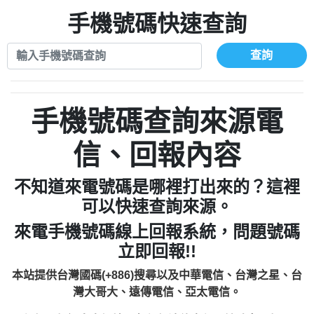
xwuyzefpksflsdeeizxf【dkrpevvehv回報】
0963566113：宅急便物流【匿名回報】
0910303219：拖欠工程款【匿名回報】
手機號碼快速查詢
0981696253：借貸廣告【匿名回報】
0972131993：裕隆新鑫借貸【匿名回報】
0910303219：拖欠工程款【匿名回報】
0972131993：裕隆新鑫借貸【匿名回報】
0910303219：拖欠工程款【匿名回報】
查詢
0982084260：汽機車貸款【匿名回報】
0972131993：裕隆新鑫借貸【匿名回報】
0277427050：接聽音樂.【匿名回報】
0972131993：裕隆新鑫借貸【匿名回報】
0910303219：拖欠工程款，大家要小心
0982084260：汽機車貸款【匿名回報】
手機號碼查詢來源電
【黃俊霖回報】
0277427050：接聽音樂.【匿名回報】
0910303219：拖欠工程款，大家要小心
信、回報內容
【黃俊霖回報】
不知道來電號碼是哪裡打出來的？這裡
可以快速查詢來源。
來電手機號碼線上回報系統，問題號碼
立即回報!!
本站提供台灣國碼(+886)搜尋以及中華電信、台灣之星、台
灣大哥大、遠傳電信、亞太電信。