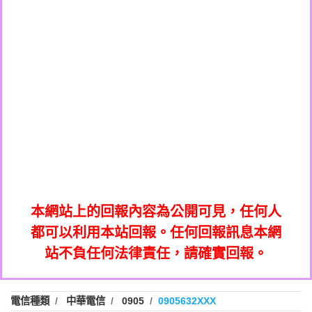
0908285050商家/個人：【應召站】
0972131993：裕隆新鑫借貸【匿名回報】
0937633597商家/個人：【無】
0972131993：裕隆新鑫借貸【匿名回報】
0979049129商家/個人：【汪仔澡堂寵物美
0982084260：汽機車貸款【匿名回報】
0976358085商家/個人：【康代書-房屋二
容工作室】
0277427050：接聽音樂.【匿名回報】
胎/土地二胎/持分貸款/房屋增貸】
0935219225商家/個人：【警察】
0910303219：拖欠工程款，大家要小心
0923325641商家/個人：【楊育彰】
01：Greetings,Iwork【Nicholas Doby回
【黃俊霖回報】
0963600462商家/個人：【花旗銀行】
0981278629：裕隆集團新鑫借貸【匿名回
報】
0921400619商家/個人：【不明】
886816675846：
報】
01：Greetings,Iwork【Nicholas Doby回
oyewzzzmwlfgqudeixig【tgvkqwlkjv回
886816675846：gh2xv1【🗒
0981278629：裕隆集團新鑫借貸【匿名回
報】
0277357216：推銷股票，疑是詐騙。【匿
Transaction.Continue >>
報】
886816675846：
報】
graph.org/BALANCE-36824-US-
0982432519：
名回報】
oyewzzzmwlfgqudeixig【tgvkqwlkjv回
886816675846：gh2xv1【🗒
nmetpkesjxxvxmxjmilr【htyhwnfhpy回
DOLLARS-04-24-2?
0982432519：
0277357216：推銷股票，疑是詐騙。【匿
Transaction.Continue >>
報】
本網站上的回報內容為公開可見，任何人
xvptnfzzxgxyhnysldom【diwzitdytt回報】
hs=82db2fc596e92a7345c946290476fb06&
0982432519：寄免費的牛樟芝??【匿名回
報】
graph.org/BALANCE-36824-US-
0982432519：
名回報】
都可以利用本站回報。任何回報訊息本網
0928859786：中租借貸廣告【匿名回報】
🗒回報】
報】
nmetpkesjxxvxmxjmilr【htyhwnfhpy回
DOLLARS-04-24-2?
0982432519：
站不負任何法律責任，請確實回報。
0963566113：
xvptnfzzxgxyhnysldom【diwzitdytt回報】
hs=82db2fc596e92a7345c946290476fb06&
0982432519：寄免費的牛樟芝??【匿名回
報】
xwuyzefpksflsdeeizxf【dkrpevvehv回報】
0963566113：宅急便物流【匿名回報】
0928859786：中租借貸廣告【匿名回報】
🗒回報】
報】
0981696253：借貸廣告【匿名回報】
0963566113：
電信種類
中華電信
0905
0905632XXX
0910303219：拖欠工程款【匿名回報】