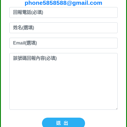
phone5858588@gmail.com
送出