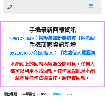
01：Greetings,Iwork【Nicholas Doby回
手機最新回報資訊
0981278629：裕隆集團新鑫借貸【匿名回
報】
886816675846：
報】
0968805568商家/個人：【心理衛生輔導中
oyewzzzmwlfgqudeixig【tgvkqwlkjv回
886816675846：gh2xv1【🗒
手機商家資訊新增
0921080767商家/個人：【佑達個人電腦資
心】
0277357216：推銷股票，疑是詐騙。【匿
Transaction.Continue >>
報】
0981406932商家/個人：【滙誠第二資產公
訊】
graph.org/BALANCE-36824-US-
0982432519：
名回報】
0906425555商家/個人：【匿名】
司】
nmetpkesjxxvxmxjmilr【htyhwnfhpy回
DOLLARS-04-24-2?
0982432519：
本網站上的回報內容為公開可見，任何人
0973717717商家/個人：【墾丁（悍馬租
xvptnfzzxgxyhnysldom【diwzitdytt回報】
hs=82db2fc596e92a7345c946290476fb06&
0982432519：寄免費的牛樟芝??【匿名回
報】
0963419717商家/個人：【林董】
車）】
都可以利用本站回報。任何回報訊息本網
0928859786：中租借貸廣告【匿名回報】
🗒回報】
報】
0907125117商家/個人：【非凡資訊】
站不負任何法律責任，請確實回報。
0963566113：
0973396397商家/個人：【吉昇防火工程】
xwuyzefpksflsdeeizxf【dkrpevvehv回報】
0963566113：宅急便物流【匿名回報】
0973396397商家/個人：【吉昇防火工程】
0981696253：借貸廣告【匿名回報】
0277151332商家/個人：【匯誠第二資產管
電信種類
中華電信
0905
0905685XXX
0910303219：拖欠工程款【匿名回報】
0982446908商家/個人：【台新銀行貸款】
理股份有限公司】
0910303219：拖欠工程款【匿名回報】