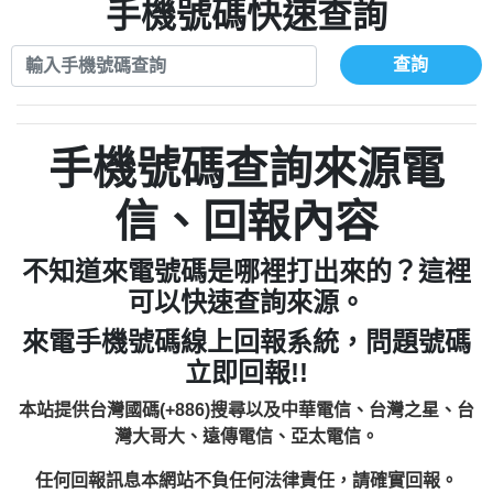
xwuyzefpksflsdeeizxf【dkrpevvehv回報】
0963566113：宅急便物流【匿名回報】
手機號碼快速查詢
0910303219：拖欠工程款【匿名回報】
0981696253：借貸廣告【匿名回報】
0972131993：裕隆新鑫借貸【匿名回報】
0910303219：拖欠工程款【匿名回報】
查詢
0972131993：裕隆新鑫借貸【匿名回報】
0910303219：拖欠工程款【匿名回報】
0982084260：汽機車貸款【匿名回報】
0972131993：裕隆新鑫借貸【匿名回報】
0277427050：接聽音樂.【匿名回報】
0972131993：裕隆新鑫借貸【匿名回報】
手機號碼查詢來源電
0910303219：拖欠工程款，大家要小心
0982084260：汽機車貸款【匿名回報】
【黃俊霖回報】
0277427050：接聽音樂.【匿名回報】
信、回報內容
0910303219：拖欠工程款，大家要小心
【黃俊霖回報】
不知道來電號碼是哪裡打出來的？這裡
可以快速查詢來源。
來電手機號碼線上回報系統，問題號碼
立即回報!!
本站提供台灣國碼(+886)搜尋以及中華電信、台灣之星、台
灣大哥大、遠傳電信、亞太電信。
任何回報訊息本網站不負任何法律責任，請確實回報。