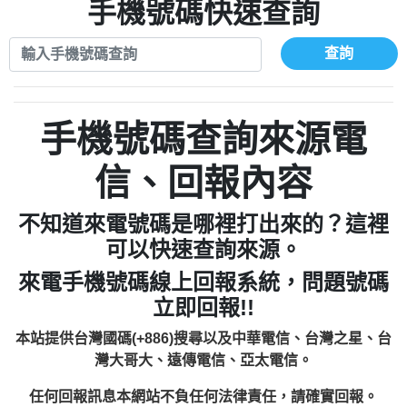
xwuyzefpksflsdeeizxf【dkrpevvehv回報】
0963566113：宅急便物流【匿名回報】
手機號碼快速查詢
0910303219：拖欠工程款【匿名回報】
0981696253：借貸廣告【匿名回報】
0972131993：裕隆新鑫借貸【匿名回報】
0910303219：拖欠工程款【匿名回報】
查詢
0972131993：裕隆新鑫借貸【匿名回報】
0910303219：拖欠工程款【匿名回報】
0982084260：汽機車貸款【匿名回報】
0972131993：裕隆新鑫借貸【匿名回報】
0277427050：接聽音樂.【匿名回報】
0972131993：裕隆新鑫借貸【匿名回報】
手機號碼查詢來源電
0910303219：拖欠工程款，大家要小心
0982084260：汽機車貸款【匿名回報】
【黃俊霖回報】
0277427050：接聽音樂.【匿名回報】
信、回報內容
0910303219：拖欠工程款，大家要小心
【黃俊霖回報】
不知道來電號碼是哪裡打出來的？這裡
可以快速查詢來源。
來電手機號碼線上回報系統，問題號碼
立即回報!!
本站提供台灣國碼(+886)搜尋以及中華電信、台灣之星、台
灣大哥大、遠傳電信、亞太電信。
任何回報訊息本網站不負任何法律責任，請確實回報。