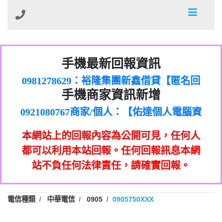
01：Greetings,Iwork【Nicholas Doby回
手機最新回報資訊
0981278629：裕隆集團新鑫借貸【匿名回
報】
886816675846：
報】
0968805568商家/個人：【心理衛生輔導中
oyewzzzmwlfgqudeixig【tgvkqwlkjv回
886816675846：gh2xv1【🗒
手機商家資訊新增
0921080767商家/個人：【佑達個人電腦資
心】
0277357216：推銷股票，疑是詐騙。【匿
Transaction.Continue >>
報】
0981406932商家/個人：【滙誠第二資產公
訊】
graph.org/BALANCE-36824-US-
0982432519：
名回報】
0906425555商家/個人：【匿名】
司】
nmetpkesjxxvxmxjmilr【htyhwnfhpy回
DOLLARS-04-24-2?
0982432519：
本網站上的回報內容為公開可見，任何人
0973717717商家/個人：【墾丁（悍馬租
xvptnfzzxgxyhnysldom【diwzitdytt回報】
hs=82db2fc596e92a7345c946290476fb06&
0982432519：寄免費的牛樟芝??【匿名回
報】
0963419717商家/個人：【林董】
車）】
都可以利用本站回報。任何回報訊息本網
0928859786：中租借貸廣告【匿名回報】
🗒回報】
報】
0907125117商家/個人：【非凡資訊】
站不負任何法律責任，請確實回報。
0963566113：
0973396397商家/個人：【吉昇防火工程】
xwuyzefpksflsdeeizxf【dkrpevvehv回報】
0963566113：宅急便物流【匿名回報】
0973396397商家/個人：【吉昇防火工程】
0981696253：借貸廣告【匿名回報】
0277151332商家/個人：【匯誠第二資產管
電信種類
中華電信
0905
0905750XXX
0910303219：拖欠工程款【匿名回報】
0982446908商家/個人：【台新銀行貸款】
理股份有限公司】
0910303219：拖欠工程款【匿名回報】