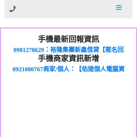
01：Greetings,Iwork【Nicholas Doby回
手機最新回報資訊
0981278629：裕隆集團新鑫借貸【匿名回
報】
886816675846：
報】
0968805568商家/個人：【心理衛生輔導中
oyewzzzmwlfgqudeixig【tgvkqwlkjv回
886816675846：gh2xv1【🗒
手機商家資訊新增
0921080767商家/個人：【佑達個人電腦資
心】
0277357216：推銷股票，疑是詐騙。【匿
Transaction.Continue >>
報】
0981406932商家/個人：【滙誠第二資產公
訊】
graph.org/BALANCE-36824-US-
0982432519：
名回報】
0906425555商家/個人：【匿名】
司】
nmetpkesjxxvxmxjmilr【htyhwnfhpy回
DOLLARS-04-24-2?
0982432519：
0973717717商家/個人：【墾丁（悍馬租
xvptnfzzxgxyhnysldom【diwzitdytt回報】
hs=82db2fc596e92a7345c946290476fb06&
0982432519：寄免費的牛樟芝??【匿名回
報】
0963419717商家/個人：【林董】
車）】
0928859786：中租借貸廣告【匿名回報】
🗒回報】
報】
0907125117商家/個人：【非凡資訊】
0963566113：
0973396397商家/個人：【吉昇防火工程】
xwuyzefpksflsdeeizxf【dkrpevvehv回報】
0963566113：宅急便物流【匿名回報】
0973396397商家/個人：【吉昇防火工程】
0981696253：借貸廣告【匿名回報】
0277151332商家/個人：【匯誠第二資產管
0910303219：拖欠工程款【匿名回報】
0982446908商家/個人：【台新銀行貸款】
理股份有限公司】
0910303219：拖欠工程款【匿名回報】