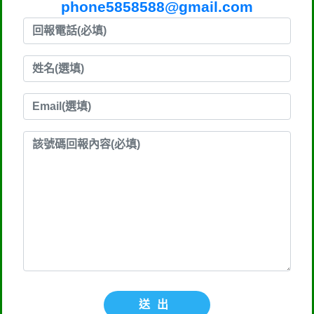
phone5858588@gmail.com
送出