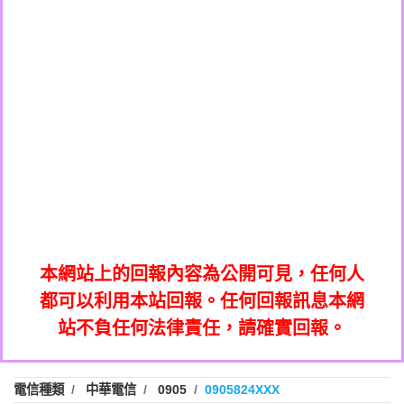
0908285050商家/個人：【應召站】
0972131993：裕隆新鑫借貸【匿名回報】
0937633597商家/個人：【無】
0972131993：裕隆新鑫借貸【匿名回報】
0979049129商家/個人：【汪仔澡堂寵物美
0982084260：汽機車貸款【匿名回報】
0976358085商家/個人：【康代書-房屋二
容工作室】
0277427050：接聽音樂.【匿名回報】
胎/土地二胎/持分貸款/房屋增貸】
0935219225商家/個人：【警察】
0910303219：拖欠工程款，大家要小心
0923325641商家/個人：【楊育彰】
01：Greetings,Iwork【Nicholas Doby回
【黃俊霖回報】
0963600462商家/個人：【花旗銀行】
0981278629：裕隆集團新鑫借貸【匿名回
報】
0921400619商家/個人：【不明】
886816675846：
報】
01：Greetings,Iwork【Nicholas Doby回
oyewzzzmwlfgqudeixig【tgvkqwlkjv回
886816675846：gh2xv1【🗒
0981278629：裕隆集團新鑫借貸【匿名回
報】
0277357216：推銷股票，疑是詐騙。【匿
Transaction.Continue >>
報】
886816675846：
報】
graph.org/BALANCE-36824-US-
0982432519：
名回報】
oyewzzzmwlfgqudeixig【tgvkqwlkjv回
886816675846：gh2xv1【🗒
nmetpkesjxxvxmxjmilr【htyhwnfhpy回
DOLLARS-04-24-2?
0982432519：
0277357216：推銷股票，疑是詐騙。【匿
Transaction.Continue >>
報】
本網站上的回報內容為公開可見，任何人
xvptnfzzxgxyhnysldom【diwzitdytt回報】
hs=82db2fc596e92a7345c946290476fb06&
0982432519：寄免費的牛樟芝??【匿名回
報】
graph.org/BALANCE-36824-US-
0982432519：
名回報】
都可以利用本站回報。任何回報訊息本網
0928859786：中租借貸廣告【匿名回報】
🗒回報】
報】
nmetpkesjxxvxmxjmilr【htyhwnfhpy回
DOLLARS-04-24-2?
0982432519：
站不負任何法律責任，請確實回報。
0963566113：
xvptnfzzxgxyhnysldom【diwzitdytt回報】
hs=82db2fc596e92a7345c946290476fb06&
0982432519：寄免費的牛樟芝??【匿名回
報】
xwuyzefpksflsdeeizxf【dkrpevvehv回報】
0963566113：宅急便物流【匿名回報】
0928859786：中租借貸廣告【匿名回報】
🗒回報】
報】
0981696253：借貸廣告【匿名回報】
0963566113：
電信種類
中華電信
0905
0905824XXX
0910303219：拖欠工程款【匿名回報】