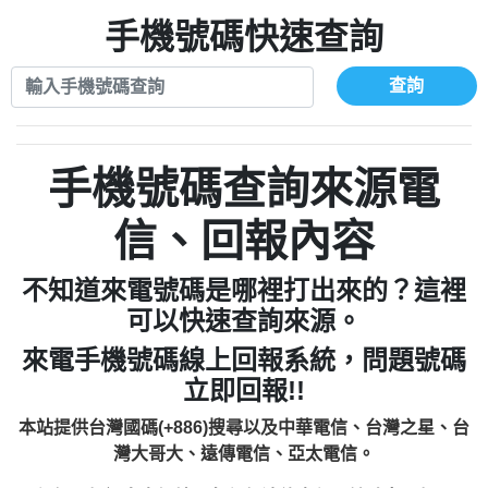
xwuyzefpksflsdeeizxf【dkrpevvehv回報】
0963566113：宅急便物流【匿名回報】
0910303219：拖欠工程款【匿名回報】
手機號碼快速查詢
0981696253：借貸廣告【匿名回報】
0972131993：裕隆新鑫借貸【匿名回報】
0910303219：拖欠工程款【匿名回報】
0972131993：裕隆新鑫借貸【匿名回報】
0910303219：拖欠工程款【匿名回報】
查詢
0982084260：汽機車貸款【匿名回報】
0972131993：裕隆新鑫借貸【匿名回報】
0277427050：接聽音樂.【匿名回報】
0972131993：裕隆新鑫借貸【匿名回報】
0910303219：拖欠工程款，大家要小心
0982084260：汽機車貸款【匿名回報】
手機號碼查詢來源電
【黃俊霖回報】
0277427050：接聽音樂.【匿名回報】
0910303219：拖欠工程款，大家要小心
信、回報內容
【黃俊霖回報】
不知道來電號碼是哪裡打出來的？這裡
可以快速查詢來源。
來電手機號碼線上回報系統，問題號碼
立即回報!!
本站提供台灣國碼(+886)搜尋以及中華電信、台灣之星、台
灣大哥大、遠傳電信、亞太電信。