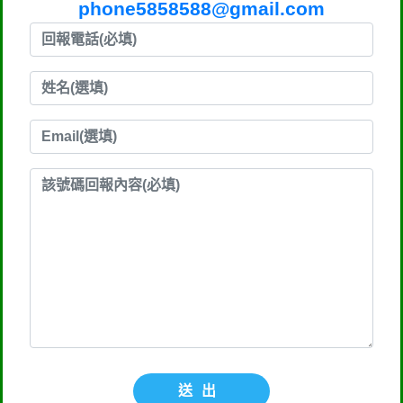
phone5858588@gmail.com
送出