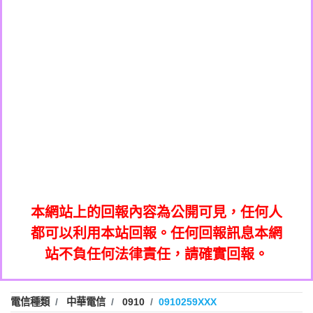
0979049129商家/個人：【汪仔澡堂寵物美
0982084260：汽機車貸款【匿名回報】
0976358085商家/個人：【康代書-房屋二
容工作室】
0277427050：接聽音樂.【匿名回報】
胎/土地二胎/持分貸款/房屋增貸】
0935219225商家/個人：【警察】
0910303219：拖欠工程款，大家要小心
0923325641商家/個人：【楊育彰】
01：Greetings,Iwork【Nicholas Doby回
【黃俊霖回報】
0963600462商家/個人：【花旗銀行】
0981278629：裕隆集團新鑫借貸【匿名回
報】
0921400619商家/個人：【不明】
886816675846：
報】
01：Greetings,Iwork【Nicholas Doby回
oyewzzzmwlfgqudeixig【tgvkqwlkjv回
886816675846：gh2xv1【🗒
0981278629：裕隆集團新鑫借貸【匿名回
報】
0277357216：推銷股票，疑是詐騙。【匿
Transaction.Continue >>
報】
886816675846：
報】
graph.org/BALANCE-36824-US-
0982432519：
名回報】
oyewzzzmwlfgqudeixig【tgvkqwlkjv回
886816675846：gh2xv1【🗒
nmetpkesjxxvxmxjmilr【htyhwnfhpy回
DOLLARS-04-24-2?
0982432519：
0277357216：推銷股票，疑是詐騙。【匿
Transaction.Continue >>
報】
xvptnfzzxgxyhnysldom【diwzitdytt回報】
hs=82db2fc596e92a7345c946290476fb06&
0982432519：寄免費的牛樟芝??【匿名回
報】
graph.org/BALANCE-36824-US-
0982432519：
名回報】
0928859786：中租借貸廣告【匿名回報】
🗒回報】
報】
nmetpkesjxxvxmxjmilr【htyhwnfhpy回
DOLLARS-04-24-2?
0982432519：
本網站上的回報內容為公開可見，任何人
0963566113：
xvptnfzzxgxyhnysldom【diwzitdytt回報】
hs=82db2fc596e92a7345c946290476fb06&
0982432519：寄免費的牛樟芝??【匿名回
報】
都可以利用本站回報。任何回報訊息本網
xwuyzefpksflsdeeizxf【dkrpevvehv回報】
0963566113：宅急便物流【匿名回報】
0928859786：中租借貸廣告【匿名回報】
🗒回報】
報】
站不負任何法律責任，請確實回報。
0981696253：借貸廣告【匿名回報】
0963566113：
0910303219：拖欠工程款【匿名回報】
xwuyzefpksflsdeeizxf【dkrpevvehv回報】
0963566113：宅急便物流【匿名回報】
0910303219：拖欠工程款【匿名回報】
0981696253：借貸廣告【匿名回報】
電信種類
中華電信
0910
0910259XXX
0972131993：裕隆新鑫借貸【匿名回報】