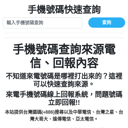
0910303219：拖欠工程款【匿名回報】
0972131993：裕隆新鑫借貸【匿名回報】
手機號碼快速查詢
0910303219：拖欠工程款【匿名回報】
0982084260：汽機車貸款【匿名回報】
0972131993：裕隆新鑫借貸【匿名回報】
0277427050：接聽音樂.【匿名回報】
0972131993：裕隆新鑫借貸【匿名回報】
查詢
0910303219：拖欠工程款，大家要小心
0982084260：汽機車貸款【匿名回報】
【黃俊霖回報】
0277427050：接聽音樂.【匿名回報】
0910303219：拖欠工程款，大家要小心
手機號碼查詢來源電
【黃俊霖回報】
信、回報內容
不知道來電號碼是哪裡打出來的？這裡
可以快速查詢來源。
來電手機號碼線上回報系統，問題號碼
立即回報!!
本站提供台灣國碼(+886)搜尋以及中華電信、台灣之星、台
灣大哥大、遠傳電信、亞太電信。