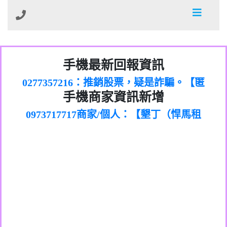
01：Greetings,Iwork【Nicholas Doby回
0981278629：裕隆集團新鑫借貸【匿名回
報】
886816675846：
報】
手機最新回報資訊
0968805568商家/個人：【心理衛生輔導中
oyewzzzmwlfgqudeixig【tgvkqwlkjv回
886816675846：gh2xv1【🗒
0921080767商家/個人：【佑達個人電腦資
心】
0277357216：推銷股票，疑是詐騙。【匿
Transaction.Continue >>
報】
0981406932商家/個人：【滙誠第二資產公
訊】
graph.org/BALANCE-36824-US-
手機商家資訊新增
0982432519：
名回報】
0906425555商家/個人：【匿名】
司】
nmetpkesjxxvxmxjmilr【htyhwnfhpy回
DOLLARS-04-24-2?
0982432519：
0973717717商家/個人：【墾丁（悍馬租
xvptnfzzxgxyhnysldom【diwzitdytt回報】
hs=82db2fc596e92a7345c946290476fb06&
0982432519：寄免費的牛樟芝??【匿名回
報】
0963419717商家/個人：【林董】
車）】
0928859786：中租借貸廣告【匿名回報】
🗒回報】
報】
0907125117商家/個人：【非凡資訊】
0963566113：
0973396397商家/個人：【吉昇防火工程】
xwuyzefpksflsdeeizxf【dkrpevvehv回報】
0963566113：宅急便物流【匿名回報】
0973396397商家/個人：【吉昇防火工程】
0981696253：借貸廣告【匿名回報】
0277151332商家/個人：【匯誠第二資產管
0910303219：拖欠工程款【匿名回報】
0982446908商家/個人：【台新銀行貸款】
理股份有限公司】
0910303219：拖欠工程款【匿名回報】
0908285050商家/個人：【應召站】
0972131993：裕隆新鑫借貸【匿名回報】
0937633597商家/個人：【無】
0972131993：裕隆新鑫借貸【匿名回報】