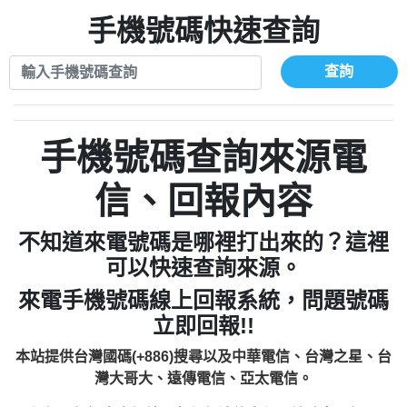
xwuyzefpksflsdeeizxf【dkrpevvehv回報】
0963566113：宅急便物流【匿名回報】
0910303219：拖欠工程款【匿名回報】
手機號碼快速查詢
0981696253：借貸廣告【匿名回報】
0972131993：裕隆新鑫借貸【匿名回報】
0910303219：拖欠工程款【匿名回報】
0972131993：裕隆新鑫借貸【匿名回報】
0910303219：拖欠工程款【匿名回報】
查詢
0982084260：汽機車貸款【匿名回報】
0972131993：裕隆新鑫借貸【匿名回報】
0277427050：接聽音樂.【匿名回報】
0972131993：裕隆新鑫借貸【匿名回報】
0910303219：拖欠工程款，大家要小心
0982084260：汽機車貸款【匿名回報】
手機號碼查詢來源電
【黃俊霖回報】
0277427050：接聽音樂.【匿名回報】
0910303219：拖欠工程款，大家要小心
信、回報內容
【黃俊霖回報】
不知道來電號碼是哪裡打出來的？這裡
可以快速查詢來源。
來電手機號碼線上回報系統，問題號碼
立即回報!!
本站提供台灣國碼(+886)搜尋以及中華電信、台灣之星、台
灣大哥大、遠傳電信、亞太電信。