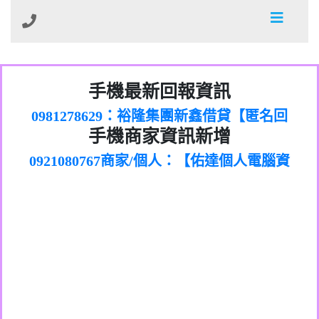
01：Greetings,Iwork【Nicholas Doby回
手機最新回報資訊
0981278629：裕隆集團新鑫借貸【匿名回
報】
886816675846：
報】
0968805568商家/個人：【心理衛生輔導中
oyewzzzmwlfgqudeixig【tgvkqwlkjv回
886816675846：gh2xv1【🗒
手機商家資訊新增
0921080767商家/個人：【佑達個人電腦資
心】
0277357216：推銷股票，疑是詐騙。【匿
Transaction.Continue >>
報】
0981406932商家/個人：【滙誠第二資產公
訊】
graph.org/BALANCE-36824-US-
0982432519：
名回報】
0906425555商家/個人：【匿名】
司】
nmetpkesjxxvxmxjmilr【htyhwnfhpy回
DOLLARS-04-24-2?
0982432519：
0973717717商家/個人：【墾丁（悍馬租
xvptnfzzxgxyhnysldom【diwzitdytt回報】
hs=82db2fc596e92a7345c946290476fb06&
0982432519：寄免費的牛樟芝??【匿名回
報】
0963419717商家/個人：【林董】
車）】
0928859786：中租借貸廣告【匿名回報】
🗒回報】
報】
0907125117商家/個人：【非凡資訊】
0963566113：
0973396397商家/個人：【吉昇防火工程】
xwuyzefpksflsdeeizxf【dkrpevvehv回報】
0963566113：宅急便物流【匿名回報】
0973396397商家/個人：【吉昇防火工程】
0981696253：借貸廣告【匿名回報】
0277151332商家/個人：【匯誠第二資產管
0910303219：拖欠工程款【匿名回報】
0982446908商家/個人：【台新銀行貸款】
理股份有限公司】
0910303219：拖欠工程款【匿名回報】