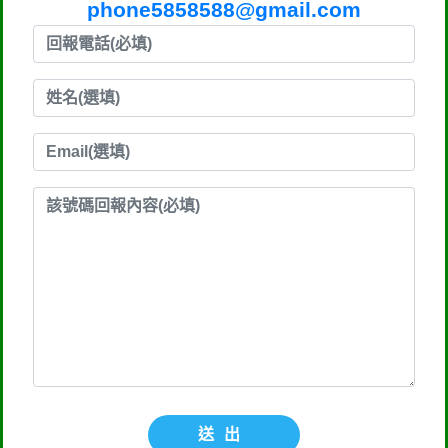
phone5858588@gmail.com
送出