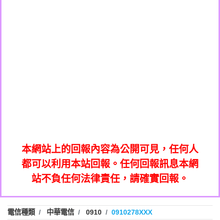
0908285050商家/個人：【應召站】
0972131993：裕隆新鑫借貸【匿名回報】
0937633597商家/個人：【無】
0972131993：裕隆新鑫借貸【匿名回報】
0979049129商家/個人：【汪仔澡堂寵物美
0982084260：汽機車貸款【匿名回報】
0976358085商家/個人：【康代書-房屋二
容工作室】
0277427050：接聽音樂.【匿名回報】
胎/土地二胎/持分貸款/房屋增貸】
0935219225商家/個人：【警察】
0910303219：拖欠工程款，大家要小心
0923325641商家/個人：【楊育彰】
01：Greetings,Iwork【Nicholas Doby回
【黃俊霖回報】
0963600462商家/個人：【花旗銀行】
0981278629：裕隆集團新鑫借貸【匿名回
報】
0921400619商家/個人：【不明】
886816675846：
報】
01：Greetings,Iwork【Nicholas Doby回
oyewzzzmwlfgqudeixig【tgvkqwlkjv回
886816675846：gh2xv1【🗒
0981278629：裕隆集團新鑫借貸【匿名回
報】
0277357216：推銷股票，疑是詐騙。【匿
Transaction.Continue >>
報】
886816675846：
報】
graph.org/BALANCE-36824-US-
0982432519：
名回報】
oyewzzzmwlfgqudeixig【tgvkqwlkjv回
886816675846：gh2xv1【🗒
nmetpkesjxxvxmxjmilr【htyhwnfhpy回
DOLLARS-04-24-2?
0982432519：
0277357216：推銷股票，疑是詐騙。【匿
Transaction.Continue >>
報】
本網站上的回報內容為公開可見，任何人
xvptnfzzxgxyhnysldom【diwzitdytt回報】
hs=82db2fc596e92a7345c946290476fb06&
0982432519：寄免費的牛樟芝??【匿名回
報】
graph.org/BALANCE-36824-US-
0982432519：
名回報】
都可以利用本站回報。任何回報訊息本網
0928859786：中租借貸廣告【匿名回報】
🗒回報】
報】
nmetpkesjxxvxmxjmilr【htyhwnfhpy回
DOLLARS-04-24-2?
0982432519：
站不負任何法律責任，請確實回報。
0963566113：
xvptnfzzxgxyhnysldom【diwzitdytt回報】
hs=82db2fc596e92a7345c946290476fb06&
0982432519：寄免費的牛樟芝??【匿名回
報】
xwuyzefpksflsdeeizxf【dkrpevvehv回報】
0963566113：宅急便物流【匿名回報】
0928859786：中租借貸廣告【匿名回報】
🗒回報】
報】
0981696253：借貸廣告【匿名回報】
0963566113：
電信種類
中華電信
0910
0910278XXX
0910303219：拖欠工程款【匿名回報】