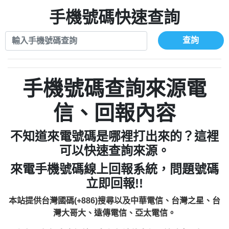
xwuyzefpksflsdeeizxf【dkrpevvehv回報】
0963566113：宅急便物流【匿名回報】
0910303219：拖欠工程款【匿名回報】
手機號碼快速查詢
0981696253：借貸廣告【匿名回報】
0972131993：裕隆新鑫借貸【匿名回報】
0910303219：拖欠工程款【匿名回報】
0972131993：裕隆新鑫借貸【匿名回報】
0910303219：拖欠工程款【匿名回報】
查詢
0982084260：汽機車貸款【匿名回報】
0972131993：裕隆新鑫借貸【匿名回報】
0277427050：接聽音樂.【匿名回報】
0972131993：裕隆新鑫借貸【匿名回報】
0910303219：拖欠工程款，大家要小心
0982084260：汽機車貸款【匿名回報】
手機號碼查詢來源電
【黃俊霖回報】
0277427050：接聽音樂.【匿名回報】
0910303219：拖欠工程款，大家要小心
信、回報內容
【黃俊霖回報】
不知道來電號碼是哪裡打出來的？這裡
可以快速查詢來源。
來電手機號碼線上回報系統，問題號碼
立即回報!!
本站提供台灣國碼(+886)搜尋以及中華電信、台灣之星、台
灣大哥大、遠傳電信、亞太電信。