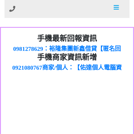
01：Greetings,Iwork【Nicholas Doby回
手機最新回報資訊
0981278629：裕隆集團新鑫借貸【匿名回
報】
886816675846：
報】
0968805568商家/個人：【心理衛生輔導中
oyewzzzmwlfgqudeixig【tgvkqwlkjv回
886816675846：gh2xv1【🗒
手機商家資訊新增
0921080767商家/個人：【佑達個人電腦資
心】
0277357216：推銷股票，疑是詐騙。【匿
Transaction.Continue >>
報】
0981406932商家/個人：【滙誠第二資產公
訊】
graph.org/BALANCE-36824-US-
0982432519：
名回報】
0906425555商家/個人：【匿名】
司】
nmetpkesjxxvxmxjmilr【htyhwnfhpy回
DOLLARS-04-24-2?
0982432519：
0973717717商家/個人：【墾丁（悍馬租
xvptnfzzxgxyhnysldom【diwzitdytt回報】
hs=82db2fc596e92a7345c946290476fb06&
0982432519：寄免費的牛樟芝??【匿名回
報】
0963419717商家/個人：【林董】
車）】
0928859786：中租借貸廣告【匿名回報】
🗒回報】
報】
0907125117商家/個人：【非凡資訊】
0963566113：
0973396397商家/個人：【吉昇防火工程】
xwuyzefpksflsdeeizxf【dkrpevvehv回報】
0963566113：宅急便物流【匿名回報】
0973396397商家/個人：【吉昇防火工程】
0981696253：借貸廣告【匿名回報】
0277151332商家/個人：【匯誠第二資產管
0910303219：拖欠工程款【匿名回報】
0982446908商家/個人：【台新銀行貸款】
理股份有限公司】
0910303219：拖欠工程款【匿名回報】