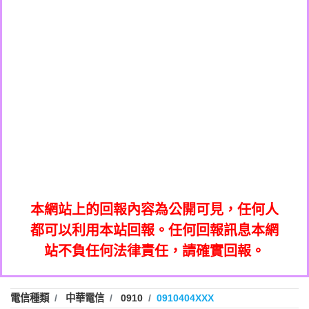
0908285050商家/個人：【應召站】
0972131993：裕隆新鑫借貸【匿名回報】
0937633597商家/個人：【無】
0972131993：裕隆新鑫借貸【匿名回報】
0979049129商家/個人：【汪仔澡堂寵物美
0982084260：汽機車貸款【匿名回報】
0976358085商家/個人：【康代書-房屋二
容工作室】
0277427050：接聽音樂.【匿名回報】
胎/土地二胎/持分貸款/房屋增貸】
0935219225商家/個人：【警察】
0910303219：拖欠工程款，大家要小心
0923325641商家/個人：【楊育彰】
01：Greetings,Iwork【Nicholas Doby回
【黃俊霖回報】
0963600462商家/個人：【花旗銀行】
0981278629：裕隆集團新鑫借貸【匿名回
報】
0921400619商家/個人：【不明】
886816675846：
報】
01：Greetings,Iwork【Nicholas Doby回
oyewzzzmwlfgqudeixig【tgvkqwlkjv回
886816675846：gh2xv1【🗒
0981278629：裕隆集團新鑫借貸【匿名回
報】
0277357216：推銷股票，疑是詐騙。【匿
Transaction.Continue >>
報】
886816675846：
報】
graph.org/BALANCE-36824-US-
0982432519：
名回報】
oyewzzzmwlfgqudeixig【tgvkqwlkjv回
886816675846：gh2xv1【🗒
nmetpkesjxxvxmxjmilr【htyhwnfhpy回
DOLLARS-04-24-2?
0982432519：
0277357216：推銷股票，疑是詐騙。【匿
Transaction.Continue >>
報】
本網站上的回報內容為公開可見，任何人
xvptnfzzxgxyhnysldom【diwzitdytt回報】
hs=82db2fc596e92a7345c946290476fb06&
0982432519：寄免費的牛樟芝??【匿名回
報】
graph.org/BALANCE-36824-US-
0982432519：
名回報】
都可以利用本站回報。任何回報訊息本網
0928859786：中租借貸廣告【匿名回報】
🗒回報】
報】
nmetpkesjxxvxmxjmilr【htyhwnfhpy回
DOLLARS-04-24-2?
0982432519：
站不負任何法律責任，請確實回報。
0963566113：
xvptnfzzxgxyhnysldom【diwzitdytt回報】
hs=82db2fc596e92a7345c946290476fb06&
0982432519：寄免費的牛樟芝??【匿名回
報】
xwuyzefpksflsdeeizxf【dkrpevvehv回報】
0963566113：宅急便物流【匿名回報】
0928859786：中租借貸廣告【匿名回報】
🗒回報】
報】
0981696253：借貸廣告【匿名回報】
0963566113：
電信種類
中華電信
0910
0910404XXX
0910303219：拖欠工程款【匿名回報】