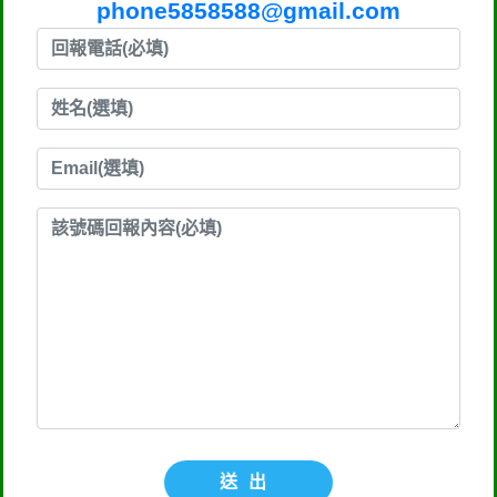
phone5858588@gmail.com
送出