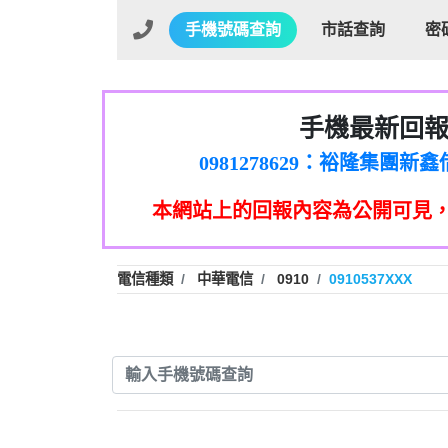
手機號碼查詢
市話查詢
密
手機最新回
01：Greetings,Iwork【Ni
0981278629：裕隆集團
886816675846：oyewzzzmwlfgqud
本網站上的回報內容為公開可見
886816675846：gh2xv1【🗒 Tran
graph.org/BALANCE-36824-US
0277357216：推銷股票，
0982432519：nmetpkesjxxvxmx
hs=82db2fc596e92a7345c946
電信種類
中華電信
0910
0910537XXX
0982432519：xvptnfzzxgxyhnys
0982432519：寄免費的牛
0928859786：中租借
0963566113：xwuyzefpksflsdee
0963566113：宅急便
0981696253：借貸
0910303219：拖欠工