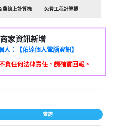
免費線上計算機
免費工程計算機
商家資訊新增
8商家/個人：【心理衛生輔導中心】
7商家/個人：【佑達個人電腦資訊】
2商家/個人：【滙誠第二資產公司】
不負任何法律責任，請確實回報。
5555商家/個人：【匿名】
7商家/個人：【墾丁（悍馬租車）】
9717商家/個人：【林董】
117商家/個人：【非凡資訊】
97商家/個人：【吉昇防火工程】
97商家/個人：【吉昇防火工程】
家/個人：【匯誠第二資產管理股份有限公
查詢
08商家/個人：【台新銀行貸款】
司】
050商家/個人：【應召站】
33597商家/個人：【無】