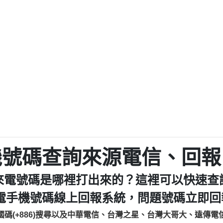
程款【匿名回報】
0979049129商
鑫借貸【匿名回報】
0976358085商家/
鑫借貸【匿名回報】
093521
貸
貸款【匿名回報】
0923325
樂.【匿名回報】
0963600
大家要小心【黃俊霖回報】
092140
cholas Doby回報】
01：Greetings,
新鑫借貸【匿名回報】
098127862
eixig【tgvkqwlkjv回報】
886816675846：oyewz
saction.Continue >>
886816675846：gh2xv
-DOLLARS-04-24-2?
疑是詐騙。【匿名回報】
graph.org/BALANC
0277357216
jmilr【htyhwnfhpy回報】
290476fb06& 🗒回報】
0982432519：nmetpke
hs=82db2fc596e92
機號碼查詢來源電信、回報
ldom【diwzitdytt回報】
0982432519：xvptnf
樟芝??【匿名回報】
098243251
來電號碼是哪裡打出來的？這裡可以快速查
貸廣告【匿名回報】
09288597
izxf【dkrpevvehv回報】
0963566113：xwuyze
電手機號碼線上回報系統，問題號碼立即回報
物流【匿名回報】
0963566
國碼(+886)搜尋以及中華電信、台灣之星、台灣大哥大、遠傳電
廣告【匿名回報】
0981696