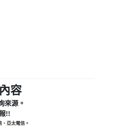
家/個人：【汪仔澡堂寵物美容工作室】
個人：【康代書-房屋二胎/土地二胎/持分
9225商家/個人：【警察】
款/房屋增貸】
641商家/個人：【楊育彰】
462商家/個人：【花旗銀行】
0619商家/個人：【不明】
Iwork【Nicholas Doby回報】
9：裕隆集團新鑫借貸【匿名回報】
zzmwlfgqudeixig【tgvkqwlkjv回報】
1【🗒 Transaction.Continue >>
E-36824-US-DOLLARS-04-24-2?
：推銷股票，疑是詐騙。【匿名回報】
sjxxvxmxjmilr【htyhwnfhpy回報】
a7345c946290476fb06& 🗒回報】
內容
zzxgxyhnysldom【diwzitdytt回報】
9：寄免費的牛樟芝??【匿名回報】
詢來源。
86：中租借貸廣告【匿名回報】
fpksflsdeeizxf【dkrpevvehv回報】
!!
113：宅急便物流【匿名回報】
信、亞太電信。
253：借貸廣告【匿名回報】