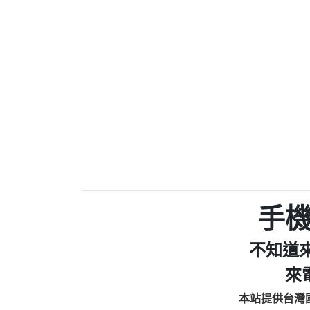
0910303219：拖欠工
0972131993：裕隆新
0972131993：裕隆新
0982084260：汽機車
0277427050：接聽音
0910303219：拖欠工程款，
01：Greetings,Iwork【Ni
0981278629：裕隆集團
886816675846：oyewzzzmwlfgqud
886816675846：gh2xv1【🗒 Tran
graph.org/BALANCE-36824-US
0277357216：推銷股票，
0982432519：nmetpkesjxxvxmx
hs=82db2fc596e92a7345c946
手
0982432519：xvptnfzzxgxyhnys
0982432519：寄免費的牛
不知道
0928859786：中租借
0963566113：xwuyzefpksflsdee
來
0963566113：宅急便
本站提供台灣
0981696253：借貸