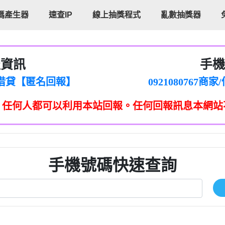
碼產生器
速查IP
線上抽獎程式
亂數抽獎器
報資訊
手機
cholas Doby回報】
096880556
新鑫借貸【匿名回報】
092108076
eixig【tgvkqwlkjv回報】
098140693
，任何人都可以利用本站回報。任何回報訊息本網站
saction.Continue >>
090642
-DOLLARS-04-24-2?
疑是詐騙。【匿名回報】
097371771
jmilr【htyhwnfhpy回報】
290476fb06& 🗒回報】
096341
ldom【diwzitdytt回報】
0907125
樟芝??【匿名回報】
09733963
手機號碼快速查詢
貸廣告【匿名回報】
09733963
izxf【dkrpevvehv回報】
0277151332商
物流【匿名回報】
09824469
廣告【匿名回報】
0908285
程款【匿名回報】
09376