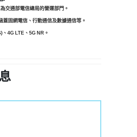
原為交通部電信總局的營運部門。
圍涵蓋固網電信、行動通信及數據通信等。
、4G LTE、5G NR。
息