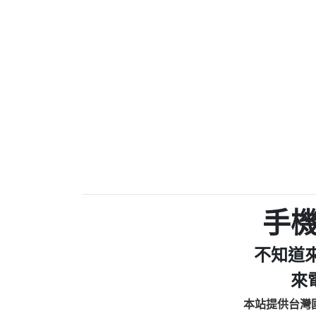
0910303219：拖欠工
0972131993：裕隆新
0972131993：裕隆新
0982084260：汽機車
0277427050：接聽音
0910303219：拖欠工程款，
01：Greetings,Iwork【Ni
0981278629：裕隆集團
886816675846：oyewzzzmwlfgqud
886816675846：gh2xv1【🗒 Tran
graph.org/BALANCE-36824-US
0277357216：推銷股票，
0982432519：nmetpkesjxxvxmx
hs=82db2fc596e92a7345c946
手
0982432519：xvptnfzzxgxyhnys
0982432519：寄免費的牛
不知道
0928859786：中租借
0963566113：xwuyzefpksflsdee
來
0963566113：宅急便
本站提供台灣
0981696253：借貸