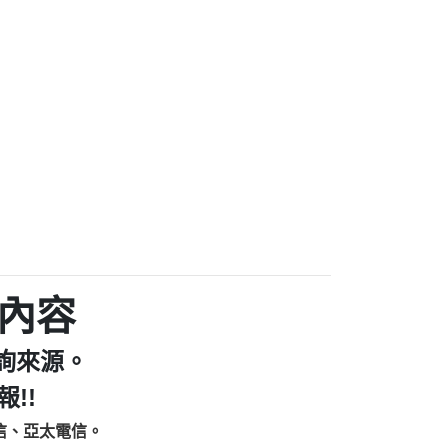
家/個人：【汪仔澡堂寵物美容工作室】
個人：【康代書-房屋二胎/土地二胎/持分
9225商家/個人：【警察】
款/房屋增貸】
641商家/個人：【楊育彰】
462商家/個人：【花旗銀行】
0619商家/個人：【不明】
Iwork【Nicholas Doby回報】
9：裕隆集團新鑫借貸【匿名回報】
zzmwlfgqudeixig【tgvkqwlkjv回報】
1【🗒 Transaction.Continue >>
E-36824-US-DOLLARS-04-24-2?
：推銷股票，疑是詐騙。【匿名回報】
sjxxvxmxjmilr【htyhwnfhpy回報】
a7345c946290476fb06& 🗒回報】
內容
zzxgxyhnysldom【diwzitdytt回報】
9：寄免費的牛樟芝??【匿名回報】
詢來源。
86：中租借貸廣告【匿名回報】
fpksflsdeeizxf【dkrpevvehv回報】
!!
113：宅急便物流【匿名回報】
信、亞太電信。
253：借貸廣告【匿名回報】