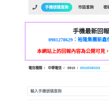
手機號碼查詢
市話查詢
密
手機最新回
01：Greetings,Iwork【Ni
0981278629：裕隆集團
886816675846：oyewzzzmwlfgqud
本網站上的回報內容為公開可見
886816675846：gh2xv1【🗒 Tran
graph.org/BALANCE-36824-US
0277357216：推銷股票，
0982432519：nmetpkesjxxvxmx
hs=82db2fc596e92a7345c946
電信種類
中華電信
0910
0910538XXX
0982432519：xvptnfzzxgxyhnys
0982432519：寄免費的牛
0928859786：中租借
0963566113：xwuyzefpksflsdee
0963566113：宅急便
0981696253：借貸
0910303219：拖欠工