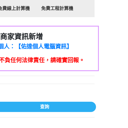
免費線上計算機
免費工程計算機
商家資訊新增
8商家/個人：【心理衛生輔導中心】
7商家/個人：【佑達個人電腦資訊】
2商家/個人：【滙誠第二資產公司】
不負任何法律責任，請確實回報。
5555商家/個人：【匿名】
7商家/個人：【墾丁（悍馬租車）】
9717商家/個人：【林董】
117商家/個人：【非凡資訊】
97商家/個人：【吉昇防火工程】
97商家/個人：【吉昇防火工程】
家/個人：【匯誠第二資產管理股份有限公
查詢
08商家/個人：【台新銀行貸款】
司】
050商家/個人：【應召站】
33597商家/個人：【無】