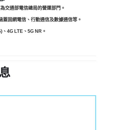
原為交通部電信總局的營運部門。
圍涵蓋固網電信、行動通信及數據通信等。
、4G LTE、5G NR。
息