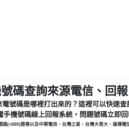
程款【匿名回報】
0979049129商
鑫借貸【匿名回報】
0976358085商家/
鑫借貸【匿名回報】
093521
貸
貸款【匿名回報】
0923325
樂.【匿名回報】
0963600
大家要小心【黃俊霖回報】
092140
cholas Doby回報】
01：Greetings,
新鑫借貸【匿名回報】
098127862
eixig【tgvkqwlkjv回報】
886816675846：oyewz
saction.Continue >>
886816675846：gh2xv
-DOLLARS-04-24-2?
疑是詐騙。【匿名回報】
graph.org/BALANC
0277357216
jmilr【htyhwnfhpy回報】
290476fb06& 🗒回報】
0982432519：nmetpke
hs=82db2fc596e92
機號碼查詢來源電信、回報
ldom【diwzitdytt回報】
0982432519：xvptnf
樟芝??【匿名回報】
098243251
來電號碼是哪裡打出來的？這裡可以快速查
貸廣告【匿名回報】
09288597
izxf【dkrpevvehv回報】
0963566113：xwuyze
電手機號碼線上回報系統，問題號碼立即回報
物流【匿名回報】
0963566
國碼(+886)搜尋以及中華電信、台灣之星、台灣大哥大、遠傳電
廣告【匿名回報】
0981696