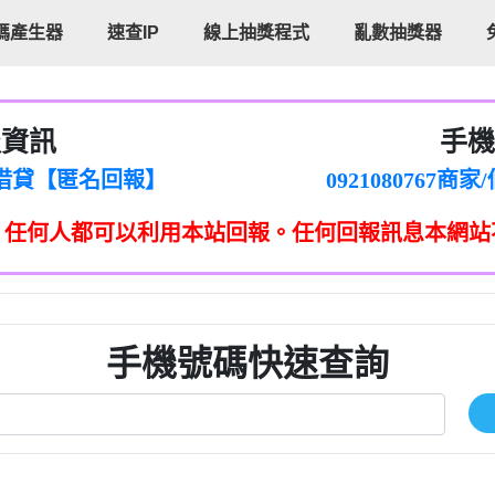
碼產生器
速查IP
線上抽獎程式
亂數抽獎器
報資訊
手機
cholas Doby回報】
096880556
新鑫借貸【匿名回報】
092108076
eixig【tgvkqwlkjv回報】
098140693
，任何人都可以利用本站回報。任何回報訊息本網站
saction.Continue >>
090642
-DOLLARS-04-24-2?
疑是詐騙。【匿名回報】
097371771
jmilr【htyhwnfhpy回報】
290476fb06& 🗒回報】
096341
ldom【diwzitdytt回報】
0907125
樟芝??【匿名回報】
09733963
手機號碼快速查詢
貸廣告【匿名回報】
09733963
izxf【dkrpevvehv回報】
0277151332商
物流【匿名回報】
09824469
廣告【匿名回報】
0908285
程款【匿名回報】
09376