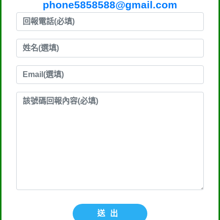
phone5858588@gmail.com
送出