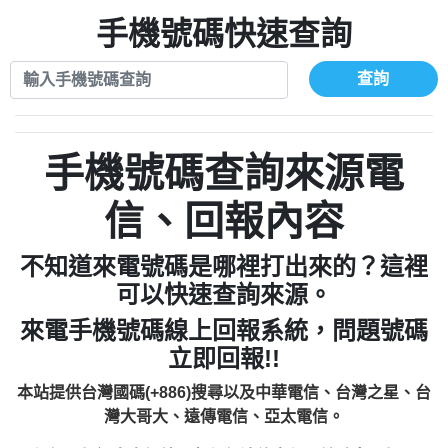
xwuyzefpksflsdeeizxf【dkrpevvehv回報】
0963566113：宅急便物流【匿名回報】
0910303219：拖欠工程款【匿名回報】
手機號碼快速查詢
0981696253：借貸廣告【匿名回報】
0972131993：裕隆新鑫借貸【匿名回報】
0910303219：拖欠工程款【匿名回報】
0972131993：裕隆新鑫借貸【匿名回報】
0910303219：拖欠工程款【匿名回報】
查詢
0982084260：汽機車貸款【匿名回報】
0972131993：裕隆新鑫借貸【匿名回報】
0277427050：接聽音樂.【匿名回報】
0972131993：裕隆新鑫借貸【匿名回報】
0910303219：拖欠工程款，大家要小心
0982084260：汽機車貸款【匿名回報】
手機號碼查詢來源電
【黃俊霖回報】
0277427050：接聽音樂.【匿名回報】
0910303219：拖欠工程款，大家要小心
信、回報內容
【黃俊霖回報】
不知道來電號碼是哪裡打出來的？這裡
可以快速查詢來源。
來電手機號碼線上回報系統，問題號碼
立即回報!!
本站提供台灣國碼(+886)搜尋以及中華電信、台灣之星、台
灣大哥大、遠傳電信、亞太電信。