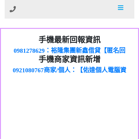
01：Greetings,Iwork【Nicholas Doby回
手機最新回報資訊
0981278629：裕隆集團新鑫借貸【匿名回
報】
886816675846：
報】
0968805568商家/個人：【心理衛生輔導中
oyewzzzmwlfgqudeixig【tgvkqwlkjv回
886816675846：gh2xv1【🗒
手機商家資訊新增
0921080767商家/個人：【佑達個人電腦資
心】
0277357216：推銷股票，疑是詐騙。【匿
Transaction.Continue >>
報】
0981406932商家/個人：【滙誠第二資產公
訊】
graph.org/BALANCE-36824-US-
0982432519：
名回報】
0906425555商家/個人：【匿名】
司】
nmetpkesjxxvxmxjmilr【htyhwnfhpy回
DOLLARS-04-24-2?
0982432519：
0973717717商家/個人：【墾丁（悍馬租
xvptnfzzxgxyhnysldom【diwzitdytt回報】
hs=82db2fc596e92a7345c946290476fb06&
0982432519：寄免費的牛樟芝??【匿名回
報】
0963419717商家/個人：【林董】
車）】
0928859786：中租借貸廣告【匿名回報】
🗒回報】
報】
0907125117商家/個人：【非凡資訊】
0963566113：
0973396397商家/個人：【吉昇防火工程】
xwuyzefpksflsdeeizxf【dkrpevvehv回報】
0963566113：宅急便物流【匿名回報】
0973396397商家/個人：【吉昇防火工程】
0981696253：借貸廣告【匿名回報】
0277151332商家/個人：【匯誠第二資產管
0910303219：拖欠工程款【匿名回報】
0982446908商家/個人：【台新銀行貸款】
理股份有限公司】
0910303219：拖欠工程款【匿名回報】