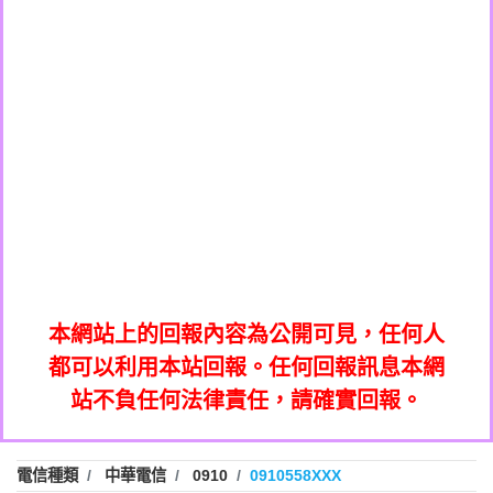
0908285050商家/個人：【應召站】
0972131993：裕隆新鑫借貸【匿名回報】
0937633597商家/個人：【無】
0972131993：裕隆新鑫借貸【匿名回報】
0979049129商家/個人：【汪仔澡堂寵物美
0982084260：汽機車貸款【匿名回報】
0976358085商家/個人：【康代書-房屋二
容工作室】
0277427050：接聽音樂.【匿名回報】
胎/土地二胎/持分貸款/房屋增貸】
0935219225商家/個人：【警察】
0910303219：拖欠工程款，大家要小心
0923325641商家/個人：【楊育彰】
01：Greetings,Iwork【Nicholas Doby回
【黃俊霖回報】
0963600462商家/個人：【花旗銀行】
0981278629：裕隆集團新鑫借貸【匿名回
報】
0921400619商家/個人：【不明】
886816675846：
報】
01：Greetings,Iwork【Nicholas Doby回
oyewzzzmwlfgqudeixig【tgvkqwlkjv回
886816675846：gh2xv1【🗒
0981278629：裕隆集團新鑫借貸【匿名回
報】
0277357216：推銷股票，疑是詐騙。【匿
Transaction.Continue >>
報】
886816675846：
報】
graph.org/BALANCE-36824-US-
0982432519：
名回報】
oyewzzzmwlfgqudeixig【tgvkqwlkjv回
886816675846：gh2xv1【🗒
nmetpkesjxxvxmxjmilr【htyhwnfhpy回
DOLLARS-04-24-2?
0982432519：
0277357216：推銷股票，疑是詐騙。【匿
Transaction.Continue >>
報】
本網站上的回報內容為公開可見，任何人
xvptnfzzxgxyhnysldom【diwzitdytt回報】
hs=82db2fc596e92a7345c946290476fb06&
0982432519：寄免費的牛樟芝??【匿名回
報】
graph.org/BALANCE-36824-US-
0982432519：
名回報】
都可以利用本站回報。任何回報訊息本網
0928859786：中租借貸廣告【匿名回報】
🗒回報】
報】
nmetpkesjxxvxmxjmilr【htyhwnfhpy回
DOLLARS-04-24-2?
0982432519：
站不負任何法律責任，請確實回報。
0963566113：
xvptnfzzxgxyhnysldom【diwzitdytt回報】
hs=82db2fc596e92a7345c946290476fb06&
0982432519：寄免費的牛樟芝??【匿名回
報】
xwuyzefpksflsdeeizxf【dkrpevvehv回報】
0963566113：宅急便物流【匿名回報】
0928859786：中租借貸廣告【匿名回報】
🗒回報】
報】
0981696253：借貸廣告【匿名回報】
0963566113：
電信種類
中華電信
0910
0910558XXX
0910303219：拖欠工程款【匿名回報】