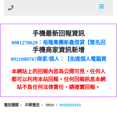
01：Greetings,Iwork【Nicholas Doby回
手機最新回報資訊
0981278629：裕隆集團新鑫借貸【匿名回
報】
886816675846：
報】
0968805568商家/個人：【心理衛生輔導中
oyewzzzmwlfgqudeixig【tgvkqwlkjv回
886816675846：gh2xv1【🗒
手機商家資訊新增
0921080767商家/個人：【佑達個人電腦資
心】
0277357216：推銷股票，疑是詐騙。【匿
Transaction.Continue >>
報】
0981406932商家/個人：【滙誠第二資產公
訊】
graph.org/BALANCE-36824-US-
0982432519：
名回報】
0906425555商家/個人：【匿名】
司】
nmetpkesjxxvxmxjmilr【htyhwnfhpy回
DOLLARS-04-24-2?
0982432519：
本網站上的回報內容為公開可見，任何人
0973717717商家/個人：【墾丁（悍馬租
xvptnfzzxgxyhnysldom【diwzitdytt回報】
hs=82db2fc596e92a7345c946290476fb06&
0982432519：寄免費的牛樟芝??【匿名回
報】
0963419717商家/個人：【林董】
車）】
都可以利用本站回報。任何回報訊息本網
0928859786：中租借貸廣告【匿名回報】
🗒回報】
報】
0907125117商家/個人：【非凡資訊】
站不負任何法律責任，請確實回報。
0963566113：
0973396397商家/個人：【吉昇防火工程】
xwuyzefpksflsdeeizxf【dkrpevvehv回報】
0963566113：宅急便物流【匿名回報】
0973396397商家/個人：【吉昇防火工程】
0981696253：借貸廣告【匿名回報】
0277151332商家/個人：【匯誠第二資產管
電信種類
中華電信
0910
0910562XXX
0910303219：拖欠工程款【匿名回報】
0982446908商家/個人：【台新銀行貸款】
理股份有限公司】
0910303219：拖欠工程款【匿名回報】