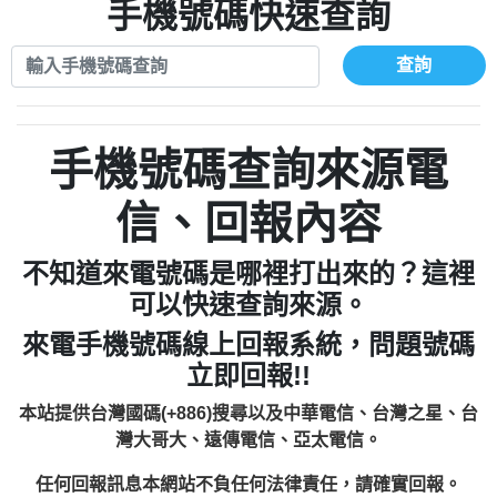
xwuyzefpksflsdeeizxf【dkrpevvehv回報】
0963566113：宅急便物流【匿名回報】
手機號碼快速查詢
0910303219：拖欠工程款【匿名回報】
0981696253：借貸廣告【匿名回報】
0972131993：裕隆新鑫借貸【匿名回報】
0910303219：拖欠工程款【匿名回報】
查詢
0972131993：裕隆新鑫借貸【匿名回報】
0910303219：拖欠工程款【匿名回報】
0982084260：汽機車貸款【匿名回報】
0972131993：裕隆新鑫借貸【匿名回報】
0277427050：接聽音樂.【匿名回報】
0972131993：裕隆新鑫借貸【匿名回報】
手機號碼查詢來源電
0910303219：拖欠工程款，大家要小心
0982084260：汽機車貸款【匿名回報】
【黃俊霖回報】
0277427050：接聽音樂.【匿名回報】
信、回報內容
0910303219：拖欠工程款，大家要小心
【黃俊霖回報】
不知道來電號碼是哪裡打出來的？這裡
可以快速查詢來源。
來電手機號碼線上回報系統，問題號碼
立即回報!!
本站提供台灣國碼(+886)搜尋以及中華電信、台灣之星、台
灣大哥大、遠傳電信、亞太電信。
任何回報訊息本網站不負任何法律責任，請確實回報。