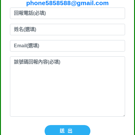
phone5858588@gmail.com
送出