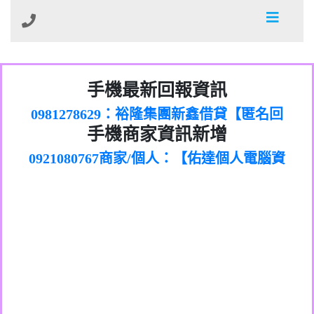
01：Greetings,Iwork【Nicholas Doby回
手機最新回報資訊
0981278629：裕隆集團新鑫借貸【匿名回
報】
886816675846：
報】
0968805568商家/個人：【心理衛生輔導中
oyewzzzmwlfgqudeixig【tgvkqwlkjv回
886816675846：gh2xv1【🗒
手機商家資訊新增
0921080767商家/個人：【佑達個人電腦資
心】
0277357216：推銷股票，疑是詐騙。【匿
Transaction.Continue >>
報】
0981406932商家/個人：【滙誠第二資產公
訊】
graph.org/BALANCE-36824-US-
0982432519：
名回報】
0906425555商家/個人：【匿名】
司】
nmetpkesjxxvxmxjmilr【htyhwnfhpy回
DOLLARS-04-24-2?
0982432519：
0973717717商家/個人：【墾丁（悍馬租
xvptnfzzxgxyhnysldom【diwzitdytt回報】
hs=82db2fc596e92a7345c946290476fb06&
0982432519：寄免費的牛樟芝??【匿名回
報】
0963419717商家/個人：【林董】
車）】
0928859786：中租借貸廣告【匿名回報】
🗒回報】
報】
0907125117商家/個人：【非凡資訊】
0963566113：
0973396397商家/個人：【吉昇防火工程】
xwuyzefpksflsdeeizxf【dkrpevvehv回報】
0963566113：宅急便物流【匿名回報】
0973396397商家/個人：【吉昇防火工程】
0981696253：借貸廣告【匿名回報】
0277151332商家/個人：【匯誠第二資產管
0910303219：拖欠工程款【匿名回報】
0982446908商家/個人：【台新銀行貸款】
理股份有限公司】
0910303219：拖欠工程款【匿名回報】