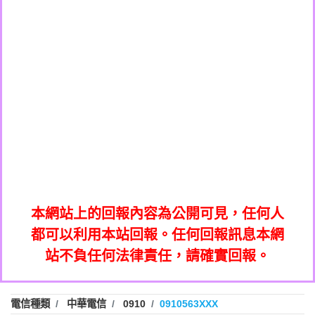
0908285050商家/個人：【應召站】
0972131993：裕隆新鑫借貸【匿名回報】
0937633597商家/個人：【無】
0972131993：裕隆新鑫借貸【匿名回報】
0979049129商家/個人：【汪仔澡堂寵物美
0982084260：汽機車貸款【匿名回報】
0976358085商家/個人：【康代書-房屋二
容工作室】
0277427050：接聽音樂.【匿名回報】
胎/土地二胎/持分貸款/房屋增貸】
0935219225商家/個人：【警察】
0910303219：拖欠工程款，大家要小心
0923325641商家/個人：【楊育彰】
01：Greetings,Iwork【Nicholas Doby回
【黃俊霖回報】
0963600462商家/個人：【花旗銀行】
0981278629：裕隆集團新鑫借貸【匿名回
報】
0921400619商家/個人：【不明】
886816675846：
報】
01：Greetings,Iwork【Nicholas Doby回
oyewzzzmwlfgqudeixig【tgvkqwlkjv回
886816675846：gh2xv1【🗒
0981278629：裕隆集團新鑫借貸【匿名回
報】
0277357216：推銷股票，疑是詐騙。【匿
Transaction.Continue >>
報】
886816675846：
報】
graph.org/BALANCE-36824-US-
0982432519：
名回報】
oyewzzzmwlfgqudeixig【tgvkqwlkjv回
886816675846：gh2xv1【🗒
nmetpkesjxxvxmxjmilr【htyhwnfhpy回
DOLLARS-04-24-2?
0982432519：
0277357216：推銷股票，疑是詐騙。【匿
Transaction.Continue >>
報】
本網站上的回報內容為公開可見，任何人
xvptnfzzxgxyhnysldom【diwzitdytt回報】
hs=82db2fc596e92a7345c946290476fb06&
0982432519：寄免費的牛樟芝??【匿名回
報】
graph.org/BALANCE-36824-US-
0982432519：
名回報】
都可以利用本站回報。任何回報訊息本網
0928859786：中租借貸廣告【匿名回報】
🗒回報】
報】
nmetpkesjxxvxmxjmilr【htyhwnfhpy回
DOLLARS-04-24-2?
0982432519：
站不負任何法律責任，請確實回報。
0963566113：
xvptnfzzxgxyhnysldom【diwzitdytt回報】
hs=82db2fc596e92a7345c946290476fb06&
0982432519：寄免費的牛樟芝??【匿名回
報】
xwuyzefpksflsdeeizxf【dkrpevvehv回報】
0963566113：宅急便物流【匿名回報】
0928859786：中租借貸廣告【匿名回報】
🗒回報】
報】
0981696253：借貸廣告【匿名回報】
0963566113：
電信種類
中華電信
0910
0910563XXX
0910303219：拖欠工程款【匿名回報】