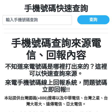
xwuyzefpksflsdeeizxf【dkrpevvehv回報】
0963566113：宅急便物流【匿名回報】
0910303219：拖欠工程款【匿名回報】
手機號碼快速查詢
0981696253：借貸廣告【匿名回報】
0972131993：裕隆新鑫借貸【匿名回報】
0910303219：拖欠工程款【匿名回報】
0972131993：裕隆新鑫借貸【匿名回報】
0910303219：拖欠工程款【匿名回報】
查詢
0982084260：汽機車貸款【匿名回報】
0972131993：裕隆新鑫借貸【匿名回報】
0277427050：接聽音樂.【匿名回報】
0972131993：裕隆新鑫借貸【匿名回報】
0910303219：拖欠工程款，大家要小心
0982084260：汽機車貸款【匿名回報】
手機號碼查詢來源電
【黃俊霖回報】
0277427050：接聽音樂.【匿名回報】
0910303219：拖欠工程款，大家要小心
信、回報內容
【黃俊霖回報】
不知道來電號碼是哪裡打出來的？這裡
可以快速查詢來源。
來電手機號碼線上回報系統，問題號碼
立即回報!!
本站提供台灣國碼(+886)搜尋以及中華電信、台灣之星、台
灣大哥大、遠傳電信、亞太電信。