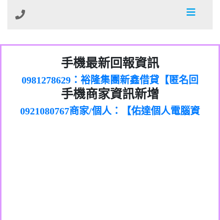
01：Greetings,Iwork【Nicholas Doby回
手機最新回報資訊
0981278629：裕隆集團新鑫借貸【匿名回
報】
886816675846：
報】
0968805568商家/個人：【心理衛生輔導中
oyewzzzmwlfgqudeixig【tgvkqwlkjv回
886816675846：gh2xv1【🗒
手機商家資訊新增
0921080767商家/個人：【佑達個人電腦資
心】
0277357216：推銷股票，疑是詐騙。【匿
Transaction.Continue >>
報】
0981406932商家/個人：【滙誠第二資產公
訊】
graph.org/BALANCE-36824-US-
0982432519：
名回報】
0906425555商家/個人：【匿名】
司】
nmetpkesjxxvxmxjmilr【htyhwnfhpy回
DOLLARS-04-24-2?
0982432519：
0973717717商家/個人：【墾丁（悍馬租
xvptnfzzxgxyhnysldom【diwzitdytt回報】
hs=82db2fc596e92a7345c946290476fb06&
0982432519：寄免費的牛樟芝??【匿名回
報】
0963419717商家/個人：【林董】
車）】
0928859786：中租借貸廣告【匿名回報】
🗒回報】
報】
0907125117商家/個人：【非凡資訊】
0963566113：
0973396397商家/個人：【吉昇防火工程】
xwuyzefpksflsdeeizxf【dkrpevvehv回報】
0963566113：宅急便物流【匿名回報】
0973396397商家/個人：【吉昇防火工程】
0981696253：借貸廣告【匿名回報】
0277151332商家/個人：【匯誠第二資產管
0910303219：拖欠工程款【匿名回報】
0982446908商家/個人：【台新銀行貸款】
理股份有限公司】
0910303219：拖欠工程款【匿名回報】