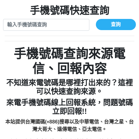
xwuyzefpksflsdeeizxf【dkrpevvehv回報】
0963566113：宅急便物流【匿名回報】
0910303219：拖欠工程款【匿名回報】
手機號碼快速查詢
0981696253：借貸廣告【匿名回報】
0972131993：裕隆新鑫借貸【匿名回報】
0910303219：拖欠工程款【匿名回報】
0972131993：裕隆新鑫借貸【匿名回報】
0910303219：拖欠工程款【匿名回報】
查詢
0982084260：汽機車貸款【匿名回報】
0972131993：裕隆新鑫借貸【匿名回報】
0277427050：接聽音樂.【匿名回報】
0972131993：裕隆新鑫借貸【匿名回報】
0910303219：拖欠工程款，大家要小心
0982084260：汽機車貸款【匿名回報】
手機號碼查詢來源電
【黃俊霖回報】
0277427050：接聽音樂.【匿名回報】
0910303219：拖欠工程款，大家要小心
信、回報內容
【黃俊霖回報】
不知道來電號碼是哪裡打出來的？這裡
可以快速查詢來源。
來電手機號碼線上回報系統，問題號碼
立即回報!!
本站提供台灣國碼(+886)搜尋以及中華電信、台灣之星、台
灣大哥大、遠傳電信、亞太電信。