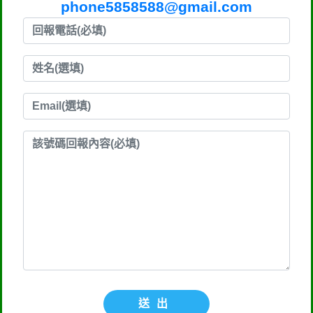
phone5858588@gmail.com
送出