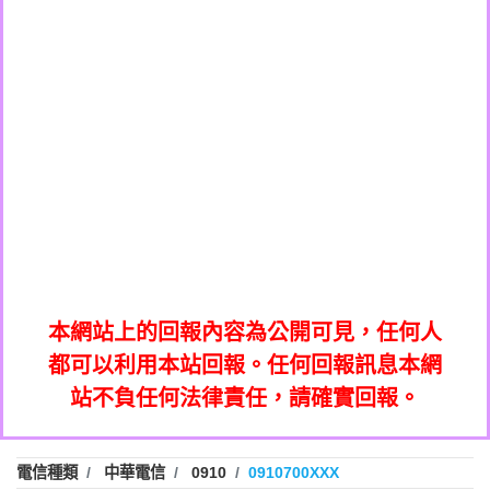
0908285050商家/個人：【應召站】
0972131993：裕隆新鑫借貸【匿名回報】
0937633597商家/個人：【無】
0972131993：裕隆新鑫借貸【匿名回報】
0979049129商家/個人：【汪仔澡堂寵物美
0982084260：汽機車貸款【匿名回報】
0976358085商家/個人：【康代書-房屋二
容工作室】
0277427050：接聽音樂.【匿名回報】
胎/土地二胎/持分貸款/房屋增貸】
0935219225商家/個人：【警察】
0910303219：拖欠工程款，大家要小心
0923325641商家/個人：【楊育彰】
01：Greetings,Iwork【Nicholas Doby回
【黃俊霖回報】
0963600462商家/個人：【花旗銀行】
0981278629：裕隆集團新鑫借貸【匿名回
報】
0921400619商家/個人：【不明】
886816675846：
報】
01：Greetings,Iwork【Nicholas Doby回
oyewzzzmwlfgqudeixig【tgvkqwlkjv回
886816675846：gh2xv1【🗒
0981278629：裕隆集團新鑫借貸【匿名回
報】
0277357216：推銷股票，疑是詐騙。【匿
Transaction.Continue >>
報】
886816675846：
報】
graph.org/BALANCE-36824-US-
0982432519：
名回報】
oyewzzzmwlfgqudeixig【tgvkqwlkjv回
886816675846：gh2xv1【🗒
nmetpkesjxxvxmxjmilr【htyhwnfhpy回
DOLLARS-04-24-2?
0982432519：
0277357216：推銷股票，疑是詐騙。【匿
Transaction.Continue >>
報】
本網站上的回報內容為公開可見，任何人
xvptnfzzxgxyhnysldom【diwzitdytt回報】
hs=82db2fc596e92a7345c946290476fb06&
0982432519：寄免費的牛樟芝??【匿名回
報】
graph.org/BALANCE-36824-US-
0982432519：
名回報】
都可以利用本站回報。任何回報訊息本網
0928859786：中租借貸廣告【匿名回報】
🗒回報】
報】
nmetpkesjxxvxmxjmilr【htyhwnfhpy回
DOLLARS-04-24-2?
0982432519：
站不負任何法律責任，請確實回報。
0963566113：
xvptnfzzxgxyhnysldom【diwzitdytt回報】
hs=82db2fc596e92a7345c946290476fb06&
0982432519：寄免費的牛樟芝??【匿名回
報】
xwuyzefpksflsdeeizxf【dkrpevvehv回報】
0963566113：宅急便物流【匿名回報】
0928859786：中租借貸廣告【匿名回報】
🗒回報】
報】
0981696253：借貸廣告【匿名回報】
0963566113：
電信種類
中華電信
0910
0910700XXX
0910303219：拖欠工程款【匿名回報】