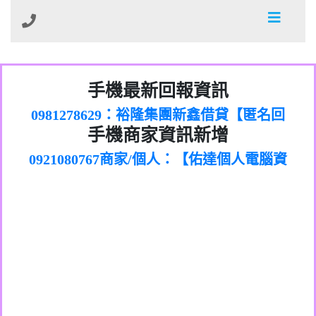
01：Greetings,Iwork【Nicholas Doby回
手機最新回報資訊
0981278629：裕隆集團新鑫借貸【匿名回
報】
886816675846：
報】
0968805568商家/個人：【心理衛生輔導中
oyewzzzmwlfgqudeixig【tgvkqwlkjv回
886816675846：gh2xv1【🗒
手機商家資訊新增
0921080767商家/個人：【佑達個人電腦資
心】
0277357216：推銷股票，疑是詐騙。【匿
Transaction.Continue >>
報】
0981406932商家/個人：【滙誠第二資產公
訊】
graph.org/BALANCE-36824-US-
0982432519：
名回報】
0906425555商家/個人：【匿名】
司】
nmetpkesjxxvxmxjmilr【htyhwnfhpy回
DOLLARS-04-24-2?
0982432519：
0973717717商家/個人：【墾丁（悍馬租
xvptnfzzxgxyhnysldom【diwzitdytt回報】
hs=82db2fc596e92a7345c946290476fb06&
0982432519：寄免費的牛樟芝??【匿名回
報】
0963419717商家/個人：【林董】
車）】
0928859786：中租借貸廣告【匿名回報】
🗒回報】
報】
0907125117商家/個人：【非凡資訊】
0963566113：
0973396397商家/個人：【吉昇防火工程】
xwuyzefpksflsdeeizxf【dkrpevvehv回報】
0963566113：宅急便物流【匿名回報】
0973396397商家/個人：【吉昇防火工程】
0981696253：借貸廣告【匿名回報】
0277151332商家/個人：【匯誠第二資產管
0910303219：拖欠工程款【匿名回報】
0982446908商家/個人：【台新銀行貸款】
理股份有限公司】
0910303219：拖欠工程款【匿名回報】