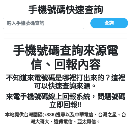
xwuyzefpksflsdeeizxf【dkrpevvehv回報】
0963566113：宅急便物流【匿名回報】
0910303219：拖欠工程款【匿名回報】
手機號碼快速查詢
0981696253：借貸廣告【匿名回報】
0972131993：裕隆新鑫借貸【匿名回報】
0910303219：拖欠工程款【匿名回報】
0972131993：裕隆新鑫借貸【匿名回報】
0910303219：拖欠工程款【匿名回報】
查詢
0982084260：汽機車貸款【匿名回報】
0972131993：裕隆新鑫借貸【匿名回報】
0277427050：接聽音樂.【匿名回報】
0972131993：裕隆新鑫借貸【匿名回報】
0910303219：拖欠工程款，大家要小心
0982084260：汽機車貸款【匿名回報】
手機號碼查詢來源電
【黃俊霖回報】
0277427050：接聽音樂.【匿名回報】
0910303219：拖欠工程款，大家要小心
信、回報內容
【黃俊霖回報】
不知道來電號碼是哪裡打出來的？這裡
可以快速查詢來源。
來電手機號碼線上回報系統，問題號碼
立即回報!!
本站提供台灣國碼(+886)搜尋以及中華電信、台灣之星、台
灣大哥大、遠傳電信、亞太電信。