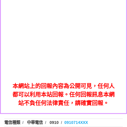
0908285050商家/個人：【應召站】
0972131993：裕隆新鑫借貸【匿名回報】
0937633597商家/個人：【無】
0972131993：裕隆新鑫借貸【匿名回報】
0979049129商家/個人：【汪仔澡堂寵物美
0982084260：汽機車貸款【匿名回報】
0976358085商家/個人：【康代書-房屋二
容工作室】
0277427050：接聽音樂.【匿名回報】
胎/土地二胎/持分貸款/房屋增貸】
0935219225商家/個人：【警察】
0910303219：拖欠工程款，大家要小心
0923325641商家/個人：【楊育彰】
01：Greetings,Iwork【Nicholas Doby回
【黃俊霖回報】
0963600462商家/個人：【花旗銀行】
0981278629：裕隆集團新鑫借貸【匿名回
報】
0921400619商家/個人：【不明】
886816675846：
報】
01：Greetings,Iwork【Nicholas Doby回
oyewzzzmwlfgqudeixig【tgvkqwlkjv回
886816675846：gh2xv1【🗒
0981278629：裕隆集團新鑫借貸【匿名回
報】
0277357216：推銷股票，疑是詐騙。【匿
Transaction.Continue >>
報】
886816675846：
報】
graph.org/BALANCE-36824-US-
0982432519：
名回報】
oyewzzzmwlfgqudeixig【tgvkqwlkjv回
886816675846：gh2xv1【🗒
nmetpkesjxxvxmxjmilr【htyhwnfhpy回
DOLLARS-04-24-2?
0982432519：
0277357216：推銷股票，疑是詐騙。【匿
Transaction.Continue >>
報】
本網站上的回報內容為公開可見，任何人
xvptnfzzxgxyhnysldom【diwzitdytt回報】
hs=82db2fc596e92a7345c946290476fb06&
0982432519：寄免費的牛樟芝??【匿名回
報】
graph.org/BALANCE-36824-US-
0982432519：
名回報】
都可以利用本站回報。任何回報訊息本網
0928859786：中租借貸廣告【匿名回報】
🗒回報】
報】
nmetpkesjxxvxmxjmilr【htyhwnfhpy回
DOLLARS-04-24-2?
0982432519：
站不負任何法律責任，請確實回報。
0963566113：
xvptnfzzxgxyhnysldom【diwzitdytt回報】
hs=82db2fc596e92a7345c946290476fb06&
0982432519：寄免費的牛樟芝??【匿名回
報】
xwuyzefpksflsdeeizxf【dkrpevvehv回報】
0963566113：宅急便物流【匿名回報】
0928859786：中租借貸廣告【匿名回報】
🗒回報】
報】
0981696253：借貸廣告【匿名回報】
0963566113：
電信種類
中華電信
0910
0910714XXX
0910303219：拖欠工程款【匿名回報】