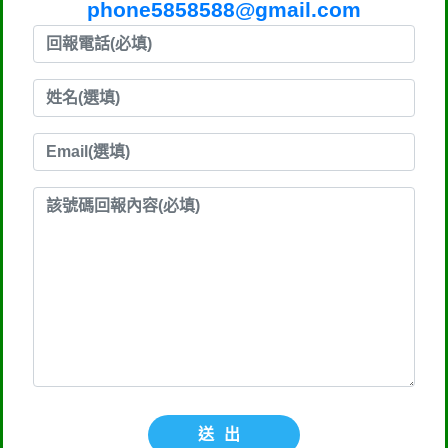
phone5858588@gmail.com
送出