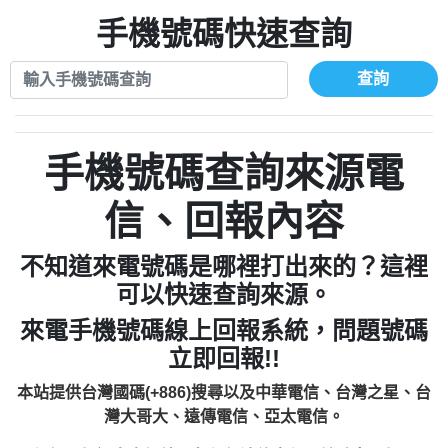
xwuyzefpksflsdeeizxf【dkrpevvehv回報】
0963566113：宅急便物流【匿名回報】
0910303219：拖欠工程款【匿名回報】
手機號碼快速查詢
0981696253：借貸廣告【匿名回報】
0972131993：裕隆新鑫借貸【匿名回報】
0910303219：拖欠工程款【匿名回報】
0972131993：裕隆新鑫借貸【匿名回報】
0910303219：拖欠工程款【匿名回報】
查詢
0982084260：汽機車貸款【匿名回報】
0972131993：裕隆新鑫借貸【匿名回報】
0277427050：接聽音樂.【匿名回報】
0972131993：裕隆新鑫借貸【匿名回報】
0910303219：拖欠工程款，大家要小心
0982084260：汽機車貸款【匿名回報】
手機號碼查詢來源電
【黃俊霖回報】
0277427050：接聽音樂.【匿名回報】
0910303219：拖欠工程款，大家要小心
信、回報內容
【黃俊霖回報】
不知道來電號碼是哪裡打出來的？這裡
可以快速查詢來源。
來電手機號碼線上回報系統，問題號碼
立即回報!!
本站提供台灣國碼(+886)搜尋以及中華電信、台灣之星、台
灣大哥大、遠傳電信、亞太電信。