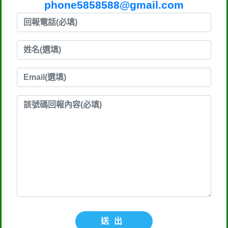
phone5858588@gmail.com
送出