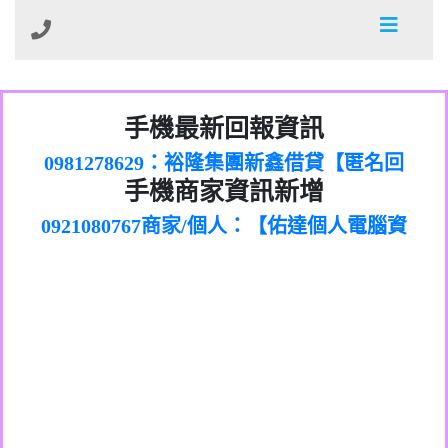
01：Greetings,Iwork【Nicholas Doby回
手機最新回報資訊
0981278629：裕隆集團新鑫借貸【匿名回
報】
886816675846：
報】
0968805568商家/個人：【心理衛生輔導中
oyewzzzmwlfgqudeixig【tgvkqwlkjv回
886816675846：gh2xv1【🗒
手機商家資訊新增
0921080767商家/個人：【佑達個人電腦資
心】
0277357216：推銷股票，疑是詐騙。【匿
Transaction.Continue >>
報】
0981406932商家/個人：【滙誠第二資產公
訊】
graph.org/BALANCE-36824-US-
0982432519：
名回報】
0906425555商家/個人：【匿名】
司】
nmetpkesjxxvxmxjmilr【htyhwnfhpy回
DOLLARS-04-24-2?
0982432519：
0973717717商家/個人：【墾丁（悍馬租
xvptnfzzxgxyhnysldom【diwzitdytt回報】
hs=82db2fc596e92a7345c946290476fb06&
0982432519：寄免費的牛樟芝??【匿名回
報】
0963419717商家/個人：【林董】
車）】
0928859786：中租借貸廣告【匿名回報】
🗒回報】
報】
0907125117商家/個人：【非凡資訊】
0963566113：
0973396397商家/個人：【吉昇防火工程】
xwuyzefpksflsdeeizxf【dkrpevvehv回報】
0963566113：宅急便物流【匿名回報】
0973396397商家/個人：【吉昇防火工程】
0981696253：借貸廣告【匿名回報】
0277151332商家/個人：【匯誠第二資產管
0910303219：拖欠工程款【匿名回報】
0982446908商家/個人：【台新銀行貸款】
理股份有限公司】
0910303219：拖欠工程款【匿名回報】