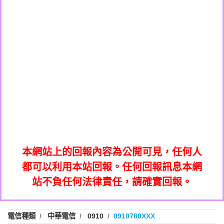
0908285050商家/個人：【應召站】
0972131993：裕隆新鑫借貸【匿名回報】
0937633597商家/個人：【無】
0972131993：裕隆新鑫借貸【匿名回報】
0979049129商家/個人：【汪仔澡堂寵物美
0982084260：汽機車貸款【匿名回報】
0976358085商家/個人：【康代書-房屋二
容工作室】
0277427050：接聽音樂.【匿名回報】
胎/土地二胎/持分貸款/房屋增貸】
0935219225商家/個人：【警察】
0910303219：拖欠工程款，大家要小心
0923325641商家/個人：【楊育彰】
01：Greetings,Iwork【Nicholas Doby回
【黃俊霖回報】
0963600462商家/個人：【花旗銀行】
0981278629：裕隆集團新鑫借貸【匿名回
報】
0921400619商家/個人：【不明】
886816675846：
報】
01：Greetings,Iwork【Nicholas Doby回
oyewzzzmwlfgqudeixig【tgvkqwlkjv回
886816675846：gh2xv1【🗒
0981278629：裕隆集團新鑫借貸【匿名回
報】
0277357216：推銷股票，疑是詐騙。【匿
Transaction.Continue >>
報】
886816675846：
報】
graph.org/BALANCE-36824-US-
0982432519：
名回報】
oyewzzzmwlfgqudeixig【tgvkqwlkjv回
886816675846：gh2xv1【🗒
nmetpkesjxxvxmxjmilr【htyhwnfhpy回
DOLLARS-04-24-2?
0982432519：
0277357216：推銷股票，疑是詐騙。【匿
Transaction.Continue >>
報】
本網站上的回報內容為公開可見，任何人
xvptnfzzxgxyhnysldom【diwzitdytt回報】
hs=82db2fc596e92a7345c946290476fb06&
0982432519：寄免費的牛樟芝??【匿名回
報】
graph.org/BALANCE-36824-US-
0982432519：
名回報】
都可以利用本站回報。任何回報訊息本網
0928859786：中租借貸廣告【匿名回報】
🗒回報】
報】
nmetpkesjxxvxmxjmilr【htyhwnfhpy回
DOLLARS-04-24-2?
0982432519：
站不負任何法律責任，請確實回報。
0963566113：
xvptnfzzxgxyhnysldom【diwzitdytt回報】
hs=82db2fc596e92a7345c946290476fb06&
0982432519：寄免費的牛樟芝??【匿名回
報】
xwuyzefpksflsdeeizxf【dkrpevvehv回報】
0963566113：宅急便物流【匿名回報】
0928859786：中租借貸廣告【匿名回報】
🗒回報】
報】
0981696253：借貸廣告【匿名回報】
0963566113：
電信種類
中華電信
0910
0910780XXX
0910303219：拖欠工程款【匿名回報】