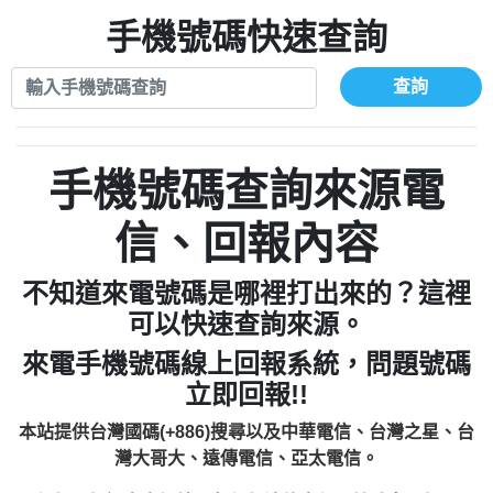
xwuyzefpksflsdeeizxf【dkrpevvehv回報】
0963566113：宅急便物流【匿名回報】
0910303219：拖欠工程款【匿名回報】
手機號碼快速查詢
0981696253：借貸廣告【匿名回報】
0972131993：裕隆新鑫借貸【匿名回報】
0910303219：拖欠工程款【匿名回報】
0972131993：裕隆新鑫借貸【匿名回報】
0910303219：拖欠工程款【匿名回報】
查詢
0982084260：汽機車貸款【匿名回報】
0972131993：裕隆新鑫借貸【匿名回報】
0277427050：接聽音樂.【匿名回報】
0972131993：裕隆新鑫借貸【匿名回報】
0910303219：拖欠工程款，大家要小心
0982084260：汽機車貸款【匿名回報】
手機號碼查詢來源電
【黃俊霖回報】
0277427050：接聽音樂.【匿名回報】
0910303219：拖欠工程款，大家要小心
信、回報內容
【黃俊霖回報】
不知道來電號碼是哪裡打出來的？這裡
可以快速查詢來源。
來電手機號碼線上回報系統，問題號碼
立即回報!!
本站提供台灣國碼(+886)搜尋以及中華電信、台灣之星、台
灣大哥大、遠傳電信、亞太電信。