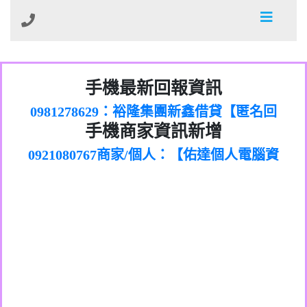
01：Greetings,Iwork【Nicholas Doby回
手機最新回報資訊
0981278629：裕隆集團新鑫借貸【匿名回
報】
886816675846：
報】
0968805568商家/個人：【心理衛生輔導中
oyewzzzmwlfgqudeixig【tgvkqwlkjv回
886816675846：gh2xv1【🗒
手機商家資訊新增
0921080767商家/個人：【佑達個人電腦資
心】
0277357216：推銷股票，疑是詐騙。【匿
Transaction.Continue >>
報】
0981406932商家/個人：【滙誠第二資產公
訊】
graph.org/BALANCE-36824-US-
0982432519：
名回報】
0906425555商家/個人：【匿名】
司】
nmetpkesjxxvxmxjmilr【htyhwnfhpy回
DOLLARS-04-24-2?
0982432519：
0973717717商家/個人：【墾丁（悍馬租
xvptnfzzxgxyhnysldom【diwzitdytt回報】
hs=82db2fc596e92a7345c946290476fb06&
0982432519：寄免費的牛樟芝??【匿名回
報】
0963419717商家/個人：【林董】
車）】
0928859786：中租借貸廣告【匿名回報】
🗒回報】
報】
0907125117商家/個人：【非凡資訊】
0963566113：
0973396397商家/個人：【吉昇防火工程】
xwuyzefpksflsdeeizxf【dkrpevvehv回報】
0963566113：宅急便物流【匿名回報】
0973396397商家/個人：【吉昇防火工程】
0981696253：借貸廣告【匿名回報】
0277151332商家/個人：【匯誠第二資產管
0910303219：拖欠工程款【匿名回報】
0982446908商家/個人：【台新銀行貸款】
理股份有限公司】
0910303219：拖欠工程款【匿名回報】