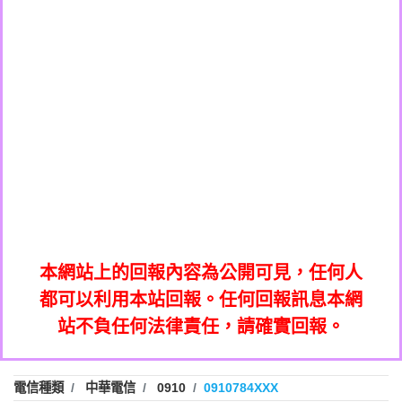
0908285050商家/個人：【應召站】
0972131993：裕隆新鑫借貸【匿名回報】
0937633597商家/個人：【無】
0972131993：裕隆新鑫借貸【匿名回報】
0979049129商家/個人：【汪仔澡堂寵物美
0982084260：汽機車貸款【匿名回報】
0976358085商家/個人：【康代書-房屋二
容工作室】
0277427050：接聽音樂.【匿名回報】
胎/土地二胎/持分貸款/房屋增貸】
0935219225商家/個人：【警察】
0910303219：拖欠工程款，大家要小心
0923325641商家/個人：【楊育彰】
01：Greetings,Iwork【Nicholas Doby回
【黃俊霖回報】
0963600462商家/個人：【花旗銀行】
0981278629：裕隆集團新鑫借貸【匿名回
報】
0921400619商家/個人：【不明】
886816675846：
報】
01：Greetings,Iwork【Nicholas Doby回
oyewzzzmwlfgqudeixig【tgvkqwlkjv回
886816675846：gh2xv1【🗒
0981278629：裕隆集團新鑫借貸【匿名回
報】
0277357216：推銷股票，疑是詐騙。【匿
Transaction.Continue >>
報】
886816675846：
報】
graph.org/BALANCE-36824-US-
0982432519：
名回報】
oyewzzzmwlfgqudeixig【tgvkqwlkjv回
886816675846：gh2xv1【🗒
nmetpkesjxxvxmxjmilr【htyhwnfhpy回
DOLLARS-04-24-2?
0982432519：
0277357216：推銷股票，疑是詐騙。【匿
Transaction.Continue >>
報】
本網站上的回報內容為公開可見，任何人
xvptnfzzxgxyhnysldom【diwzitdytt回報】
hs=82db2fc596e92a7345c946290476fb06&
0982432519：寄免費的牛樟芝??【匿名回
報】
graph.org/BALANCE-36824-US-
0982432519：
名回報】
都可以利用本站回報。任何回報訊息本網
0928859786：中租借貸廣告【匿名回報】
🗒回報】
報】
nmetpkesjxxvxmxjmilr【htyhwnfhpy回
DOLLARS-04-24-2?
0982432519：
站不負任何法律責任，請確實回報。
0963566113：
xvptnfzzxgxyhnysldom【diwzitdytt回報】
hs=82db2fc596e92a7345c946290476fb06&
0982432519：寄免費的牛樟芝??【匿名回
報】
xwuyzefpksflsdeeizxf【dkrpevvehv回報】
0963566113：宅急便物流【匿名回報】
0928859786：中租借貸廣告【匿名回報】
🗒回報】
報】
0981696253：借貸廣告【匿名回報】
0963566113：
電信種類
中華電信
0910
0910784XXX
0910303219：拖欠工程款【匿名回報】