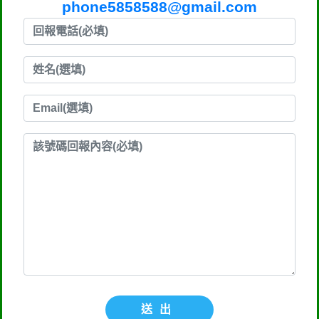
phone5858588@gmail.com
送出