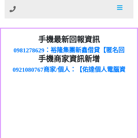
01：Greetings,Iwork【Nicholas Doby回
手機最新回報資訊
0981278629：裕隆集團新鑫借貸【匿名回
報】
886816675846：
報】
0968805568商家/個人：【心理衛生輔導中
oyewzzzmwlfgqudeixig【tgvkqwlkjv回
886816675846：gh2xv1【🗒
手機商家資訊新增
0921080767商家/個人：【佑達個人電腦資
心】
0277357216：推銷股票，疑是詐騙。【匿
Transaction.Continue >>
報】
0981406932商家/個人：【滙誠第二資產公
訊】
graph.org/BALANCE-36824-US-
0982432519：
名回報】
0906425555商家/個人：【匿名】
司】
nmetpkesjxxvxmxjmilr【htyhwnfhpy回
DOLLARS-04-24-2?
0982432519：
0973717717商家/個人：【墾丁（悍馬租
xvptnfzzxgxyhnysldom【diwzitdytt回報】
hs=82db2fc596e92a7345c946290476fb06&
0982432519：寄免費的牛樟芝??【匿名回
報】
0963419717商家/個人：【林董】
車）】
0928859786：中租借貸廣告【匿名回報】
🗒回報】
報】
0907125117商家/個人：【非凡資訊】
0963566113：
0973396397商家/個人：【吉昇防火工程】
xwuyzefpksflsdeeizxf【dkrpevvehv回報】
0963566113：宅急便物流【匿名回報】
0973396397商家/個人：【吉昇防火工程】
0981696253：借貸廣告【匿名回報】
0277151332商家/個人：【匯誠第二資產管
0910303219：拖欠工程款【匿名回報】
0982446908商家/個人：【台新銀行貸款】
理股份有限公司】
0910303219：拖欠工程款【匿名回報】