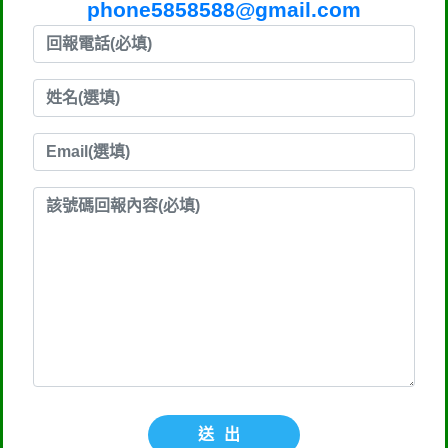
phone5858588@gmail.com
送出