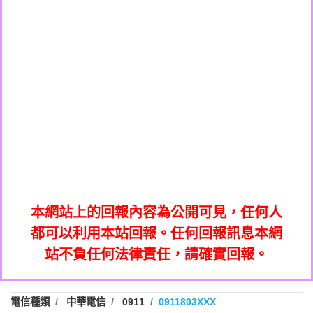
0908285050商家/個人：【應召站】
0972131993：裕隆新鑫借貸【匿名回報】
0937633597商家/個人：【無】
0972131993：裕隆新鑫借貸【匿名回報】
0979049129商家/個人：【汪仔澡堂寵物美
0982084260：汽機車貸款【匿名回報】
0976358085商家/個人：【康代書-房屋二
容工作室】
0277427050：接聽音樂.【匿名回報】
胎/土地二胎/持分貸款/房屋增貸】
0935219225商家/個人：【警察】
0910303219：拖欠工程款，大家要小心
0923325641商家/個人：【楊育彰】
01：Greetings,Iwork【Nicholas Doby回
【黃俊霖回報】
0963600462商家/個人：【花旗銀行】
0981278629：裕隆集團新鑫借貸【匿名回
報】
0921400619商家/個人：【不明】
886816675846：
報】
01：Greetings,Iwork【Nicholas Doby回
oyewzzzmwlfgqudeixig【tgvkqwlkjv回
886816675846：gh2xv1【🗒
0981278629：裕隆集團新鑫借貸【匿名回
報】
0277357216：推銷股票，疑是詐騙。【匿
Transaction.Continue >>
報】
886816675846：
報】
graph.org/BALANCE-36824-US-
0982432519：
名回報】
oyewzzzmwlfgqudeixig【tgvkqwlkjv回
886816675846：gh2xv1【🗒
nmetpkesjxxvxmxjmilr【htyhwnfhpy回
DOLLARS-04-24-2?
0982432519：
0277357216：推銷股票，疑是詐騙。【匿
Transaction.Continue >>
報】
本網站上的回報內容為公開可見，任何人
xvptnfzzxgxyhnysldom【diwzitdytt回報】
hs=82db2fc596e92a7345c946290476fb06&
0982432519：寄免費的牛樟芝??【匿名回
報】
graph.org/BALANCE-36824-US-
0982432519：
名回報】
都可以利用本站回報。任何回報訊息本網
0928859786：中租借貸廣告【匿名回報】
🗒回報】
報】
nmetpkesjxxvxmxjmilr【htyhwnfhpy回
DOLLARS-04-24-2?
0982432519：
站不負任何法律責任，請確實回報。
0963566113：
xvptnfzzxgxyhnysldom【diwzitdytt回報】
hs=82db2fc596e92a7345c946290476fb06&
0982432519：寄免費的牛樟芝??【匿名回
報】
xwuyzefpksflsdeeizxf【dkrpevvehv回報】
0963566113：宅急便物流【匿名回報】
0928859786：中租借貸廣告【匿名回報】
🗒回報】
報】
0981696253：借貸廣告【匿名回報】
0963566113：
電信種類
中華電信
0911
0911803XXX
0910303219：拖欠工程款【匿名回報】