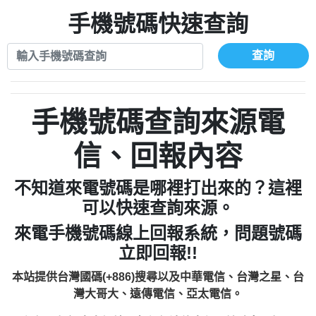
xwuyzefpksflsdeeizxf【dkrpevvehv回報】
0963566113：宅急便物流【匿名回報】
0910303219：拖欠工程款【匿名回報】
手機號碼快速查詢
0981696253：借貸廣告【匿名回報】
0972131993：裕隆新鑫借貸【匿名回報】
0910303219：拖欠工程款【匿名回報】
0972131993：裕隆新鑫借貸【匿名回報】
0910303219：拖欠工程款【匿名回報】
查詢
0982084260：汽機車貸款【匿名回報】
0972131993：裕隆新鑫借貸【匿名回報】
0277427050：接聽音樂.【匿名回報】
0972131993：裕隆新鑫借貸【匿名回報】
0910303219：拖欠工程款，大家要小心
0982084260：汽機車貸款【匿名回報】
手機號碼查詢來源電
【黃俊霖回報】
0277427050：接聽音樂.【匿名回報】
0910303219：拖欠工程款，大家要小心
信、回報內容
【黃俊霖回報】
不知道來電號碼是哪裡打出來的？這裡
可以快速查詢來源。
來電手機號碼線上回報系統，問題號碼
立即回報!!
本站提供台灣國碼(+886)搜尋以及中華電信、台灣之星、台
灣大哥大、遠傳電信、亞太電信。