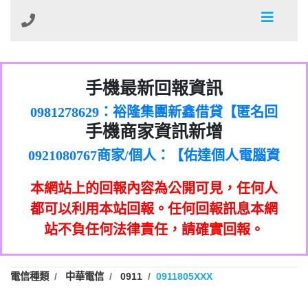
01：Greetings,Iwork【Nicholas Doby回
手機最新回報資訊
0981278629：裕隆集團新鑫借貸【匿名回
報】
886816675846：
報】
0968805568商家/個人：【心理衛生輔導中
oyewzzzmwlfgqudeixig【tgvkqwlkjv回
886816675846：gh2xv1【🗒
手機商家資訊新增
0921080767商家/個人：【佑達個人電腦資
心】
0277357216：推銷股票，疑是詐騙。【匿
Transaction.Continue >>
報】
0981406932商家/個人：【滙誠第二資產公
訊】
graph.org/BALANCE-36824-US-
0982432519：
名回報】
0906425555商家/個人：【匿名】
司】
nmetpkesjxxvxmxjmilr【htyhwnfhpy回
DOLLARS-04-24-2?
0982432519：
本網站上的回報內容為公開可見，任何人
0973717717商家/個人：【墾丁（悍馬租
xvptnfzzxgxyhnysldom【diwzitdytt回報】
hs=82db2fc596e92a7345c946290476fb06&
0982432519：寄免費的牛樟芝??【匿名回
報】
0963419717商家/個人：【林董】
車）】
都可以利用本站回報。任何回報訊息本網
0928859786：中租借貸廣告【匿名回報】
🗒回報】
報】
0907125117商家/個人：【非凡資訊】
站不負任何法律責任，請確實回報。
0963566113：
0973396397商家/個人：【吉昇防火工程】
xwuyzefpksflsdeeizxf【dkrpevvehv回報】
0963566113：宅急便物流【匿名回報】
0973396397商家/個人：【吉昇防火工程】
0981696253：借貸廣告【匿名回報】
0277151332商家/個人：【匯誠第二資產管
電信種類
中華電信
0911
0911805XXX
0910303219：拖欠工程款【匿名回報】
0982446908商家/個人：【台新銀行貸款】
理股份有限公司】
0910303219：拖欠工程款【匿名回報】