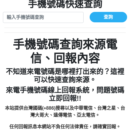
xwuyzefpksflsdeeizxf【dkrpevvehv回報】
0963566113：宅急便物流【匿名回報】
手機號碼快速查詢
0910303219：拖欠工程款【匿名回報】
0981696253：借貸廣告【匿名回報】
0972131993：裕隆新鑫借貸【匿名回報】
0910303219：拖欠工程款【匿名回報】
查詢
0972131993：裕隆新鑫借貸【匿名回報】
0910303219：拖欠工程款【匿名回報】
0982084260：汽機車貸款【匿名回報】
0972131993：裕隆新鑫借貸【匿名回報】
0277427050：接聽音樂.【匿名回報】
0972131993：裕隆新鑫借貸【匿名回報】
手機號碼查詢來源電
0910303219：拖欠工程款，大家要小心
0982084260：汽機車貸款【匿名回報】
【黃俊霖回報】
0277427050：接聽音樂.【匿名回報】
信、回報內容
0910303219：拖欠工程款，大家要小心
【黃俊霖回報】
不知道來電號碼是哪裡打出來的？這裡
可以快速查詢來源。
來電手機號碼線上回報系統，問題號碼
立即回報!!
本站提供台灣國碼(+886)搜尋以及中華電信、台灣之星、台
灣大哥大、遠傳電信、亞太電信。
任何回報訊息本網站不負任何法律責任，請確實回報。