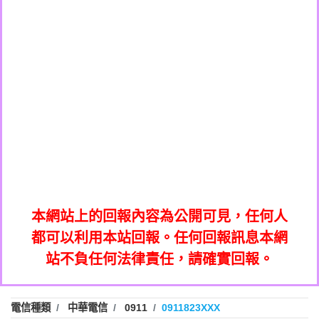
0908285050商家/個人：【應召站】
0972131993：裕隆新鑫借貸【匿名回報】
0937633597商家/個人：【無】
0972131993：裕隆新鑫借貸【匿名回報】
0979049129商家/個人：【汪仔澡堂寵物美
0982084260：汽機車貸款【匿名回報】
0976358085商家/個人：【康代書-房屋二
容工作室】
0277427050：接聽音樂.【匿名回報】
胎/土地二胎/持分貸款/房屋增貸】
0935219225商家/個人：【警察】
0910303219：拖欠工程款，大家要小心
0923325641商家/個人：【楊育彰】
01：Greetings,Iwork【Nicholas Doby回
【黃俊霖回報】
0963600462商家/個人：【花旗銀行】
0981278629：裕隆集團新鑫借貸【匿名回
報】
0921400619商家/個人：【不明】
886816675846：
報】
01：Greetings,Iwork【Nicholas Doby回
oyewzzzmwlfgqudeixig【tgvkqwlkjv回
886816675846：gh2xv1【🗒
0981278629：裕隆集團新鑫借貸【匿名回
報】
0277357216：推銷股票，疑是詐騙。【匿
Transaction.Continue >>
報】
886816675846：
報】
graph.org/BALANCE-36824-US-
0982432519：
名回報】
oyewzzzmwlfgqudeixig【tgvkqwlkjv回
886816675846：gh2xv1【🗒
nmetpkesjxxvxmxjmilr【htyhwnfhpy回
DOLLARS-04-24-2?
0982432519：
0277357216：推銷股票，疑是詐騙。【匿
Transaction.Continue >>
報】
本網站上的回報內容為公開可見，任何人
xvptnfzzxgxyhnysldom【diwzitdytt回報】
hs=82db2fc596e92a7345c946290476fb06&
0982432519：寄免費的牛樟芝??【匿名回
報】
graph.org/BALANCE-36824-US-
0982432519：
名回報】
都可以利用本站回報。任何回報訊息本網
0928859786：中租借貸廣告【匿名回報】
🗒回報】
報】
nmetpkesjxxvxmxjmilr【htyhwnfhpy回
DOLLARS-04-24-2?
0982432519：
站不負任何法律責任，請確實回報。
0963566113：
xvptnfzzxgxyhnysldom【diwzitdytt回報】
hs=82db2fc596e92a7345c946290476fb06&
0982432519：寄免費的牛樟芝??【匿名回
報】
xwuyzefpksflsdeeizxf【dkrpevvehv回報】
0963566113：宅急便物流【匿名回報】
0928859786：中租借貸廣告【匿名回報】
🗒回報】
報】
0981696253：借貸廣告【匿名回報】
0963566113：
電信種類
中華電信
0911
0911823XXX
0910303219：拖欠工程款【匿名回報】