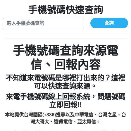
xwuyzefpksflsdeeizxf【dkrpevvehv回報】
0963566113：宅急便物流【匿名回報】
0910303219：拖欠工程款【匿名回報】
手機號碼快速查詢
0981696253：借貸廣告【匿名回報】
0972131993：裕隆新鑫借貸【匿名回報】
0910303219：拖欠工程款【匿名回報】
0972131993：裕隆新鑫借貸【匿名回報】
0910303219：拖欠工程款【匿名回報】
查詢
0982084260：汽機車貸款【匿名回報】
0972131993：裕隆新鑫借貸【匿名回報】
0277427050：接聽音樂.【匿名回報】
0972131993：裕隆新鑫借貸【匿名回報】
0910303219：拖欠工程款，大家要小心
0982084260：汽機車貸款【匿名回報】
手機號碼查詢來源電
【黃俊霖回報】
0277427050：接聽音樂.【匿名回報】
0910303219：拖欠工程款，大家要小心
信、回報內容
【黃俊霖回報】
不知道來電號碼是哪裡打出來的？這裡
可以快速查詢來源。
來電手機號碼線上回報系統，問題號碼
立即回報!!
本站提供台灣國碼(+886)搜尋以及中華電信、台灣之星、台
灣大哥大、遠傳電信、亞太電信。