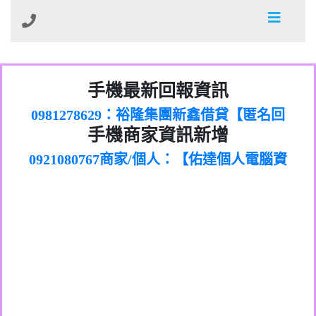
01：Greetings,Iwork【Nicholas Doby回
手機最新回報資訊
0981278629：裕隆集團新鑫借貸【匿名回
報】
886816675846：
報】
0968805568商家/個人：【心理衛生輔導中
oyewzzzmwlfgqudeixig【tgvkqwlkjv回
886816675846：gh2xv1【🗒
手機商家資訊新增
0921080767商家/個人：【佑達個人電腦資
心】
0277357216：推銷股票，疑是詐騙。【匿
Transaction.Continue >>
報】
0981406932商家/個人：【滙誠第二資產公
訊】
graph.org/BALANCE-36824-US-
0982432519：
名回報】
0906425555商家/個人：【匿名】
司】
nmetpkesjxxvxmxjmilr【htyhwnfhpy回
DOLLARS-04-24-2?
0982432519：
0973717717商家/個人：【墾丁（悍馬租
xvptnfzzxgxyhnysldom【diwzitdytt回報】
hs=82db2fc596e92a7345c946290476fb06&
0982432519：寄免費的牛樟芝??【匿名回
報】
0963419717商家/個人：【林董】
車）】
0928859786：中租借貸廣告【匿名回報】
🗒回報】
報】
0907125117商家/個人：【非凡資訊】
0963566113：
0973396397商家/個人：【吉昇防火工程】
xwuyzefpksflsdeeizxf【dkrpevvehv回報】
0963566113：宅急便物流【匿名回報】
0973396397商家/個人：【吉昇防火工程】
0981696253：借貸廣告【匿名回報】
0277151332商家/個人：【匯誠第二資產管
0910303219：拖欠工程款【匿名回報】
0982446908商家/個人：【台新銀行貸款】
理股份有限公司】
0910303219：拖欠工程款【匿名回報】