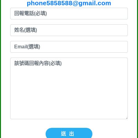
phone5858588@gmail.com
送出