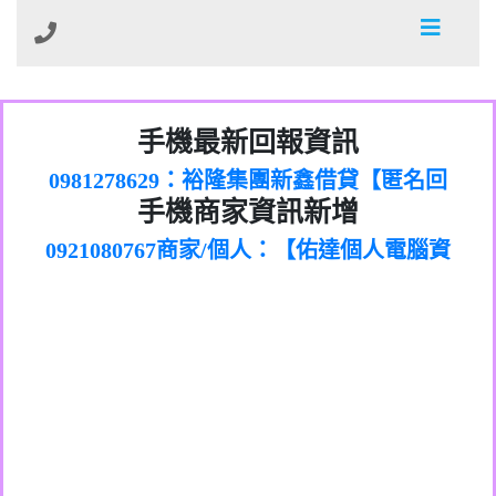
01：Greetings,Iwork【Nicholas Doby回
手機最新回報資訊
0981278629：裕隆集團新鑫借貸【匿名回
報】
886816675846：
報】
0968805568商家/個人：【心理衛生輔導中
oyewzzzmwlfgqudeixig【tgvkqwlkjv回
886816675846：gh2xv1【🗒
手機商家資訊新增
0921080767商家/個人：【佑達個人電腦資
心】
0277357216：推銷股票，疑是詐騙。【匿
Transaction.Continue >>
報】
0981406932商家/個人：【滙誠第二資產公
訊】
graph.org/BALANCE-36824-US-
0982432519：
名回報】
0906425555商家/個人：【匿名】
司】
nmetpkesjxxvxmxjmilr【htyhwnfhpy回
DOLLARS-04-24-2?
0982432519：
0973717717商家/個人：【墾丁（悍馬租
xvptnfzzxgxyhnysldom【diwzitdytt回報】
hs=82db2fc596e92a7345c946290476fb06&
0982432519：寄免費的牛樟芝??【匿名回
報】
0963419717商家/個人：【林董】
車）】
0928859786：中租借貸廣告【匿名回報】
🗒回報】
報】
0907125117商家/個人：【非凡資訊】
0963566113：
0973396397商家/個人：【吉昇防火工程】
xwuyzefpksflsdeeizxf【dkrpevvehv回報】
0963566113：宅急便物流【匿名回報】
0973396397商家/個人：【吉昇防火工程】
0981696253：借貸廣告【匿名回報】
0277151332商家/個人：【匯誠第二資產管
0910303219：拖欠工程款【匿名回報】
0982446908商家/個人：【台新銀行貸款】
理股份有限公司】
0910303219：拖欠工程款【匿名回報】