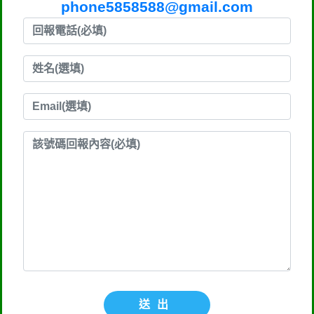
phone5858588@gmail.com
送出