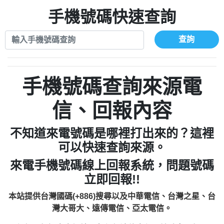
xwuyzefpksflsdeeizxf【dkrpevvehv回報】
0963566113：宅急便物流【匿名回報】
0910303219：拖欠工程款【匿名回報】
手機號碼快速查詢
0981696253：借貸廣告【匿名回報】
0972131993：裕隆新鑫借貸【匿名回報】
0910303219：拖欠工程款【匿名回報】
0972131993：裕隆新鑫借貸【匿名回報】
0910303219：拖欠工程款【匿名回報】
查詢
0982084260：汽機車貸款【匿名回報】
0972131993：裕隆新鑫借貸【匿名回報】
0277427050：接聽音樂.【匿名回報】
0972131993：裕隆新鑫借貸【匿名回報】
0910303219：拖欠工程款，大家要小心
0982084260：汽機車貸款【匿名回報】
手機號碼查詢來源電
【黃俊霖回報】
0277427050：接聽音樂.【匿名回報】
0910303219：拖欠工程款，大家要小心
信、回報內容
【黃俊霖回報】
不知道來電號碼是哪裡打出來的？這裡
可以快速查詢來源。
來電手機號碼線上回報系統，問題號碼
立即回報!!
本站提供台灣國碼(+886)搜尋以及中華電信、台灣之星、台
灣大哥大、遠傳電信、亞太電信。