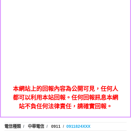
0908285050商家/個人：【應召站】
0972131993：裕隆新鑫借貸【匿名回報】
0937633597商家/個人：【無】
0972131993：裕隆新鑫借貸【匿名回報】
0979049129商家/個人：【汪仔澡堂寵物美
0982084260：汽機車貸款【匿名回報】
0976358085商家/個人：【康代書-房屋二
容工作室】
0277427050：接聽音樂.【匿名回報】
胎/土地二胎/持分貸款/房屋增貸】
0935219225商家/個人：【警察】
0910303219：拖欠工程款，大家要小心
0923325641商家/個人：【楊育彰】
01：Greetings,Iwork【Nicholas Doby回
【黃俊霖回報】
0963600462商家/個人：【花旗銀行】
0981278629：裕隆集團新鑫借貸【匿名回
報】
0921400619商家/個人：【不明】
886816675846：
報】
01：Greetings,Iwork【Nicholas Doby回
oyewzzzmwlfgqudeixig【tgvkqwlkjv回
886816675846：gh2xv1【🗒
0981278629：裕隆集團新鑫借貸【匿名回
報】
0277357216：推銷股票，疑是詐騙。【匿
Transaction.Continue >>
報】
886816675846：
報】
graph.org/BALANCE-36824-US-
0982432519：
名回報】
oyewzzzmwlfgqudeixig【tgvkqwlkjv回
886816675846：gh2xv1【🗒
nmetpkesjxxvxmxjmilr【htyhwnfhpy回
DOLLARS-04-24-2?
0982432519：
0277357216：推銷股票，疑是詐騙。【匿
Transaction.Continue >>
報】
本網站上的回報內容為公開可見，任何人
xvptnfzzxgxyhnysldom【diwzitdytt回報】
hs=82db2fc596e92a7345c946290476fb06&
0982432519：寄免費的牛樟芝??【匿名回
報】
graph.org/BALANCE-36824-US-
0982432519：
名回報】
都可以利用本站回報。任何回報訊息本網
0928859786：中租借貸廣告【匿名回報】
🗒回報】
報】
nmetpkesjxxvxmxjmilr【htyhwnfhpy回
DOLLARS-04-24-2?
0982432519：
站不負任何法律責任，請確實回報。
0963566113：
xvptnfzzxgxyhnysldom【diwzitdytt回報】
hs=82db2fc596e92a7345c946290476fb06&
0982432519：寄免費的牛樟芝??【匿名回
報】
xwuyzefpksflsdeeizxf【dkrpevvehv回報】
0963566113：宅急便物流【匿名回報】
0928859786：中租借貸廣告【匿名回報】
🗒回報】
報】
0981696253：借貸廣告【匿名回報】
0963566113：
電信種類
中華電信
0911
0911824XXX
0910303219：拖欠工程款【匿名回報】