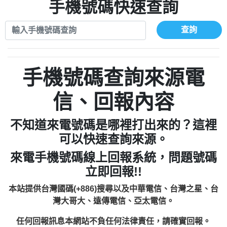
xwuyzefpksflsdeeizxf【dkrpevvehv回報】
0963566113：宅急便物流【匿名回報】
手機號碼快速查詢
0910303219：拖欠工程款【匿名回報】
0981696253：借貸廣告【匿名回報】
0972131993：裕隆新鑫借貸【匿名回報】
0910303219：拖欠工程款【匿名回報】
查詢
0972131993：裕隆新鑫借貸【匿名回報】
0910303219：拖欠工程款【匿名回報】
0982084260：汽機車貸款【匿名回報】
0972131993：裕隆新鑫借貸【匿名回報】
0277427050：接聽音樂.【匿名回報】
0972131993：裕隆新鑫借貸【匿名回報】
手機號碼查詢來源電
0910303219：拖欠工程款，大家要小心
0982084260：汽機車貸款【匿名回報】
【黃俊霖回報】
0277427050：接聽音樂.【匿名回報】
信、回報內容
0910303219：拖欠工程款，大家要小心
【黃俊霖回報】
不知道來電號碼是哪裡打出來的？這裡
可以快速查詢來源。
來電手機號碼線上回報系統，問題號碼
立即回報!!
本站提供台灣國碼(+886)搜尋以及中華電信、台灣之星、台
灣大哥大、遠傳電信、亞太電信。
任何回報訊息本網站不負任何法律責任，請確實回報。