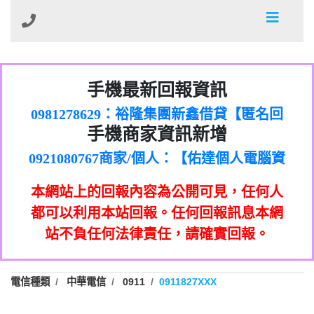
01：Greetings,Iwork【Nicholas Doby回
手機最新回報資訊
0981278629：裕隆集團新鑫借貸【匿名回
報】
886816675846：
報】
0968805568商家/個人：【心理衛生輔導中
oyewzzzmwlfgqudeixig【tgvkqwlkjv回
886816675846：gh2xv1【🗒
手機商家資訊新增
0921080767商家/個人：【佑達個人電腦資
心】
0277357216：推銷股票，疑是詐騙。【匿
Transaction.Continue >>
報】
0981406932商家/個人：【滙誠第二資產公
訊】
graph.org/BALANCE-36824-US-
0982432519：
名回報】
0906425555商家/個人：【匿名】
司】
nmetpkesjxxvxmxjmilr【htyhwnfhpy回
DOLLARS-04-24-2?
0982432519：
本網站上的回報內容為公開可見，任何人
0973717717商家/個人：【墾丁（悍馬租
xvptnfzzxgxyhnysldom【diwzitdytt回報】
hs=82db2fc596e92a7345c946290476fb06&
0982432519：寄免費的牛樟芝??【匿名回
報】
0963419717商家/個人：【林董】
車）】
都可以利用本站回報。任何回報訊息本網
0928859786：中租借貸廣告【匿名回報】
🗒回報】
報】
0907125117商家/個人：【非凡資訊】
站不負任何法律責任，請確實回報。
0963566113：
0973396397商家/個人：【吉昇防火工程】
xwuyzefpksflsdeeizxf【dkrpevvehv回報】
0963566113：宅急便物流【匿名回報】
0973396397商家/個人：【吉昇防火工程】
0981696253：借貸廣告【匿名回報】
0277151332商家/個人：【匯誠第二資產管
電信種類
中華電信
0911
0911827XXX
0910303219：拖欠工程款【匿名回報】
0982446908商家/個人：【台新銀行貸款】
理股份有限公司】
0910303219：拖欠工程款【匿名回報】