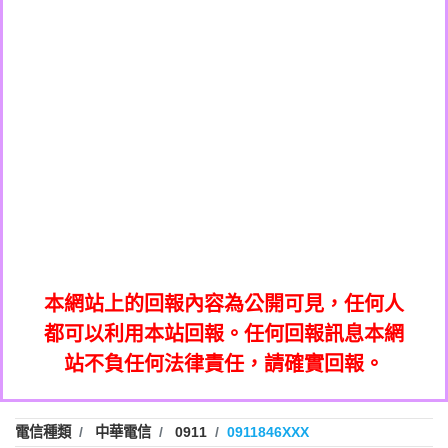
0908285050商家/個人：【應召站】
0972131993：裕隆新鑫借貸【匿名回報】
0937633597商家/個人：【無】
0972131993：裕隆新鑫借貸【匿名回報】
0979049129商家/個人：【汪仔澡堂寵物美
0982084260：汽機車貸款【匿名回報】
0976358085商家/個人：【康代書-房屋二
容工作室】
0277427050：接聽音樂.【匿名回報】
胎/土地二胎/持分貸款/房屋增貸】
0935219225商家/個人：【警察】
0910303219：拖欠工程款，大家要小心
0923325641商家/個人：【楊育彰】
01：Greetings,Iwork【Nicholas Doby回
【黃俊霖回報】
0963600462商家/個人：【花旗銀行】
0981278629：裕隆集團新鑫借貸【匿名回
報】
0921400619商家/個人：【不明】
886816675846：
報】
01：Greetings,Iwork【Nicholas Doby回
oyewzzzmwlfgqudeixig【tgvkqwlkjv回
886816675846：gh2xv1【🗒
0981278629：裕隆集團新鑫借貸【匿名回
報】
0277357216：推銷股票，疑是詐騙。【匿
Transaction.Continue >>
報】
886816675846：
報】
graph.org/BALANCE-36824-US-
0982432519：
名回報】
oyewzzzmwlfgqudeixig【tgvkqwlkjv回
886816675846：gh2xv1【🗒
nmetpkesjxxvxmxjmilr【htyhwnfhpy回
DOLLARS-04-24-2?
0982432519：
0277357216：推銷股票，疑是詐騙。【匿
Transaction.Continue >>
報】
本網站上的回報內容為公開可見，任何人
xvptnfzzxgxyhnysldom【diwzitdytt回報】
hs=82db2fc596e92a7345c946290476fb06&
0982432519：寄免費的牛樟芝??【匿名回
報】
graph.org/BALANCE-36824-US-
0982432519：
名回報】
都可以利用本站回報。任何回報訊息本網
0928859786：中租借貸廣告【匿名回報】
🗒回報】
報】
nmetpkesjxxvxmxjmilr【htyhwnfhpy回
DOLLARS-04-24-2?
0982432519：
站不負任何法律責任，請確實回報。
0963566113：
xvptnfzzxgxyhnysldom【diwzitdytt回報】
hs=82db2fc596e92a7345c946290476fb06&
0982432519：寄免費的牛樟芝??【匿名回
報】
xwuyzefpksflsdeeizxf【dkrpevvehv回報】
0963566113：宅急便物流【匿名回報】
0928859786：中租借貸廣告【匿名回報】
🗒回報】
報】
0981696253：借貸廣告【匿名回報】
0963566113：
電信種類
中華電信
0911
0911846XXX
0910303219：拖欠工程款【匿名回報】