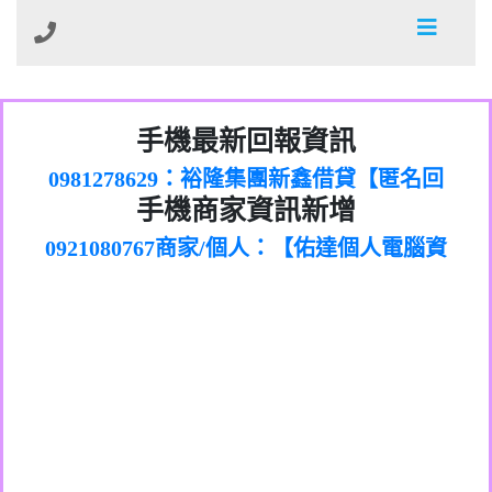
01：Greetings,Iwork【Nicholas Doby回
手機最新回報資訊
0981278629：裕隆集團新鑫借貸【匿名回
報】
886816675846：
報】
0968805568商家/個人：【心理衛生輔導中
oyewzzzmwlfgqudeixig【tgvkqwlkjv回
886816675846：gh2xv1【🗒
手機商家資訊新增
0921080767商家/個人：【佑達個人電腦資
心】
0277357216：推銷股票，疑是詐騙。【匿
Transaction.Continue >>
報】
0981406932商家/個人：【滙誠第二資產公
訊】
graph.org/BALANCE-36824-US-
0982432519：
名回報】
0906425555商家/個人：【匿名】
司】
nmetpkesjxxvxmxjmilr【htyhwnfhpy回
DOLLARS-04-24-2?
0982432519：
0973717717商家/個人：【墾丁（悍馬租
xvptnfzzxgxyhnysldom【diwzitdytt回報】
hs=82db2fc596e92a7345c946290476fb06&
0982432519：寄免費的牛樟芝??【匿名回
報】
0963419717商家/個人：【林董】
車）】
0928859786：中租借貸廣告【匿名回報】
🗒回報】
報】
0907125117商家/個人：【非凡資訊】
0963566113：
0973396397商家/個人：【吉昇防火工程】
xwuyzefpksflsdeeizxf【dkrpevvehv回報】
0963566113：宅急便物流【匿名回報】
0973396397商家/個人：【吉昇防火工程】
0981696253：借貸廣告【匿名回報】
0277151332商家/個人：【匯誠第二資產管
0910303219：拖欠工程款【匿名回報】
0982446908商家/個人：【台新銀行貸款】
理股份有限公司】
0910303219：拖欠工程款【匿名回報】