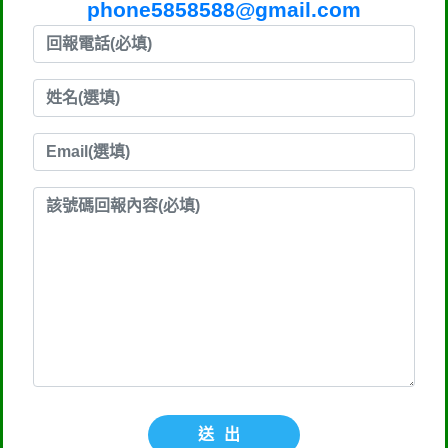
phone5858588@gmail.com
送出