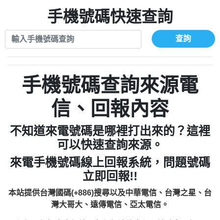
xwuyzefpksflsdeeizxf【dkrpevvehv回報】
0963566113：宅急便物流【匿名回報】
0910303219：拖欠工程款【匿名回報】
手機號碼快速查詢
0981696253：借貸廣告【匿名回報】
0972131993：裕隆新鑫借貸【匿名回報】
0910303219：拖欠工程款【匿名回報】
0972131993：裕隆新鑫借貸【匿名回報】
0910303219：拖欠工程款【匿名回報】
查詢
0982084260：汽機車貸款【匿名回報】
0972131993：裕隆新鑫借貸【匿名回報】
0277427050：接聽音樂.【匿名回報】
0972131993：裕隆新鑫借貸【匿名回報】
0910303219：拖欠工程款，大家要小心
0982084260：汽機車貸款【匿名回報】
手機號碼查詢來源電
【黃俊霖回報】
0277427050：接聽音樂.【匿名回報】
0910303219：拖欠工程款，大家要小心
信、回報內容
【黃俊霖回報】
不知道來電號碼是哪裡打出來的？這裡
可以快速查詢來源。
來電手機號碼線上回報系統，問題號碼
立即回報!!
本站提供台灣國碼(+886)搜尋以及中華電信、台灣之星、台
灣大哥大、遠傳電信、亞太電信。