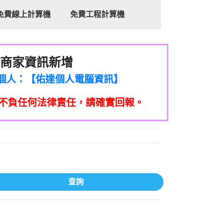
免費線上計算機
免費工程計算機
商家資訊新增
8商家/個人：【心理衛生輔導中心】
7商家/個人：【佑達個人電腦資訊】
2商家/個人：【滙誠第二資產公司】
不負任何法律責任，請確實回報。
5555商家/個人：【匿名】
7商家/個人：【墾丁（悍馬租車）】
9717商家/個人：【林董】
117商家/個人：【非凡資訊】
97商家/個人：【吉昇防火工程】
97商家/個人：【吉昇防火工程】
家/個人：【匯誠第二資產管理股份有限公
查詢
08商家/個人：【台新銀行貸款】
司】
050商家/個人：【應召站】
33597商家/個人：【無】