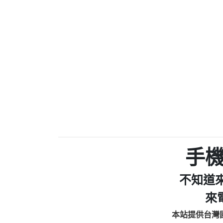
0910303219：拖欠工
0972131993：裕隆新
0972131993：裕隆新
0982084260：汽機車
0277427050：接聽音
0910303219：拖欠工程款，
01：Greetings,Iwork【Ni
0981278629：裕隆集團
886816675846：oyewzzzmwlfgqud
886816675846：gh2xv1【🗒 Tran
graph.org/BALANCE-36824-US
0277357216：推銷股票，
0982432519：nmetpkesjxxvxmx
hs=82db2fc596e92a7345c946
手
0982432519：xvptnfzzxgxyhnys
0982432519：寄免費的牛
不知道
0928859786：中租借
0963566113：xwuyzefpksflsdee
來
0963566113：宅急便
本站提供台灣
0981696253：借貸