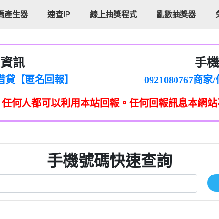
碼產生器
速查IP
線上抽獎程式
亂數抽獎器
報資訊
手機
cholas Doby回報】
096880556
新鑫借貸【匿名回報】
092108076
eixig【tgvkqwlkjv回報】
098140693
，任何人都可以利用本站回報。任何回報訊息本網站
saction.Continue >>
090642
-DOLLARS-04-24-2?
疑是詐騙。【匿名回報】
097371771
jmilr【htyhwnfhpy回報】
290476fb06& 🗒回報】
096341
ldom【diwzitdytt回報】
0907125
樟芝??【匿名回報】
09733963
手機號碼快速查詢
貸廣告【匿名回報】
09733963
izxf【dkrpevvehv回報】
0277151332商
物流【匿名回報】
09824469
廣告【匿名回報】
0908285
程款【匿名回報】
09376