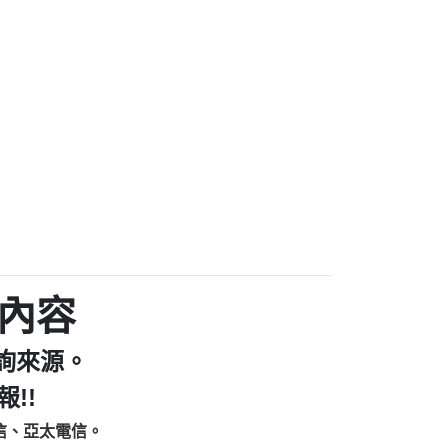
家/個人：【汪仔澡堂寵物美容工作室】
個人：【康代書-房屋二胎/土地二胎/持分
9225商家/個人：【警察】
款/房屋增貸】
641商家/個人：【楊育彰】
462商家/個人：【花旗銀行】
0619商家/個人：【不明】
Iwork【Nicholas Doby回報】
9：裕隆集團新鑫借貸【匿名回報】
zzmwlfgqudeixig【tgvkqwlkjv回報】
1【🗒 Transaction.Continue >>
E-36824-US-DOLLARS-04-24-2?
：推銷股票，疑是詐騙。【匿名回報】
sjxxvxmxjmilr【htyhwnfhpy回報】
a7345c946290476fb06& 🗒回報】
內容
zzxgxyhnysldom【diwzitdytt回報】
9：寄免費的牛樟芝??【匿名回報】
詢來源。
86：中租借貸廣告【匿名回報】
fpksflsdeeizxf【dkrpevvehv回報】
!!
113：宅急便物流【匿名回報】
信、亞太電信。
253：借貸廣告【匿名回報】