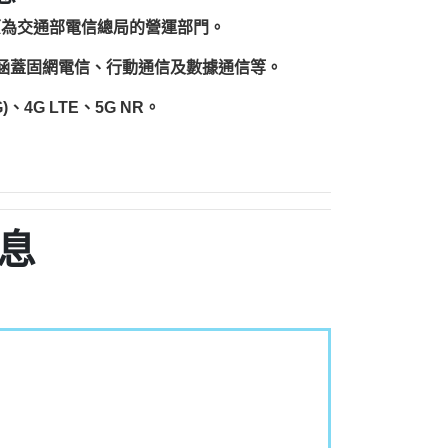
原為交通部電信總局的營運部門。
圍涵蓋固網電信、行動通信及數據通信等。
、4G LTE、5G NR。
息