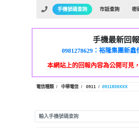
手機號碼查詢
市話查詢
密
手機最新回
01：Greetings,Iwork【Ni
0981278629：裕隆集團
886816675846：oyewzzzmwlfgqud
本網站上的回報內容為公開可見
886816675846：gh2xv1【🗒 Tran
graph.org/BALANCE-36824-US
0277357216：推銷股票，
0982432519：nmetpkesjxxvxmx
hs=82db2fc596e92a7345c946
電信種類
中華電信
0911
0911859XXX
0982432519：xvptnfzzxgxyhnys
0982432519：寄免費的牛
0928859786：中租借
0963566113：xwuyzefpksflsdee
0963566113：宅急便
0981696253：借貸
0910303219：拖欠工