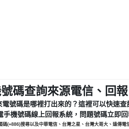
程款【匿名回報】
0979049129商
鑫借貸【匿名回報】
0976358085商家/
鑫借貸【匿名回報】
093521
貸
貸款【匿名回報】
0923325
樂.【匿名回報】
0963600
大家要小心【黃俊霖回報】
092140
cholas Doby回報】
01：Greetings,
新鑫借貸【匿名回報】
098127862
eixig【tgvkqwlkjv回報】
886816675846：oyewz
saction.Continue >>
886816675846：gh2xv
-DOLLARS-04-24-2?
疑是詐騙。【匿名回報】
graph.org/BALANC
0277357216
jmilr【htyhwnfhpy回報】
290476fb06& 🗒回報】
0982432519：nmetpke
hs=82db2fc596e92
機號碼查詢來源電信、回報
ldom【diwzitdytt回報】
0982432519：xvptnf
樟芝??【匿名回報】
098243251
來電號碼是哪裡打出來的？這裡可以快速查
貸廣告【匿名回報】
09288597
izxf【dkrpevvehv回報】
0963566113：xwuyze
電手機號碼線上回報系統，問題號碼立即回報
物流【匿名回報】
0963566
國碼(+886)搜尋以及中華電信、台灣之星、台灣大哥大、遠傳電
廣告【匿名回報】
0981696