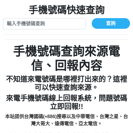
xwuyzefpksflsdeeizxf【dkrpevvehv回報】
0963566113：宅急便物流【匿名回報】
0910303219：拖欠工程款【匿名回報】
手機號碼快速查詢
0981696253：借貸廣告【匿名回報】
0972131993：裕隆新鑫借貸【匿名回報】
0910303219：拖欠工程款【匿名回報】
0972131993：裕隆新鑫借貸【匿名回報】
0910303219：拖欠工程款【匿名回報】
查詢
0982084260：汽機車貸款【匿名回報】
0972131993：裕隆新鑫借貸【匿名回報】
0277427050：接聽音樂.【匿名回報】
0972131993：裕隆新鑫借貸【匿名回報】
0910303219：拖欠工程款，大家要小心
0982084260：汽機車貸款【匿名回報】
手機號碼查詢來源電
【黃俊霖回報】
0277427050：接聽音樂.【匿名回報】
0910303219：拖欠工程款，大家要小心
信、回報內容
【黃俊霖回報】
不知道來電號碼是哪裡打出來的？這裡
可以快速查詢來源。
來電手機號碼線上回報系統，問題號碼
立即回報!!
本站提供台灣國碼(+886)搜尋以及中華電信、台灣之星、台
灣大哥大、遠傳電信、亞太電信。