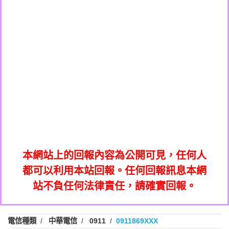
0908285050商家/個人：【應召站】
0972131993：裕隆新鑫借貸【匿名回報】
0937633597商家/個人：【無】
0972131993：裕隆新鑫借貸【匿名回報】
0979049129商家/個人：【汪仔澡堂寵物美
0982084260：汽機車貸款【匿名回報】
0976358085商家/個人：【康代書-房屋二
容工作室】
0277427050：接聽音樂.【匿名回報】
胎/土地二胎/持分貸款/房屋增貸】
0935219225商家/個人：【警察】
0910303219：拖欠工程款，大家要小心
0923325641商家/個人：【楊育彰】
01：Greetings,Iwork【Nicholas Doby回
【黃俊霖回報】
0963600462商家/個人：【花旗銀行】
0981278629：裕隆集團新鑫借貸【匿名回
報】
0921400619商家/個人：【不明】
886816675846：
報】
01：Greetings,Iwork【Nicholas Doby回
oyewzzzmwlfgqudeixig【tgvkqwlkjv回
886816675846：gh2xv1【🗒
0981278629：裕隆集團新鑫借貸【匿名回
報】
0277357216：推銷股票，疑是詐騙。【匿
Transaction.Continue >>
報】
886816675846：
報】
graph.org/BALANCE-36824-US-
0982432519：
名回報】
oyewzzzmwlfgqudeixig【tgvkqwlkjv回
886816675846：gh2xv1【🗒
nmetpkesjxxvxmxjmilr【htyhwnfhpy回
DOLLARS-04-24-2?
0982432519：
0277357216：推銷股票，疑是詐騙。【匿
Transaction.Continue >>
報】
本網站上的回報內容為公開可見，任何人
xvptnfzzxgxyhnysldom【diwzitdytt回報】
hs=82db2fc596e92a7345c946290476fb06&
0982432519：寄免費的牛樟芝??【匿名回
報】
graph.org/BALANCE-36824-US-
0982432519：
名回報】
都可以利用本站回報。任何回報訊息本網
0928859786：中租借貸廣告【匿名回報】
🗒回報】
報】
nmetpkesjxxvxmxjmilr【htyhwnfhpy回
DOLLARS-04-24-2?
0982432519：
站不負任何法律責任，請確實回報。
0963566113：
xvptnfzzxgxyhnysldom【diwzitdytt回報】
hs=82db2fc596e92a7345c946290476fb06&
0982432519：寄免費的牛樟芝??【匿名回
報】
xwuyzefpksflsdeeizxf【dkrpevvehv回報】
0963566113：宅急便物流【匿名回報】
0928859786：中租借貸廣告【匿名回報】
🗒回報】
報】
0981696253：借貸廣告【匿名回報】
0963566113：
電信種類
中華電信
0911
0911869XXX
0910303219：拖欠工程款【匿名回報】