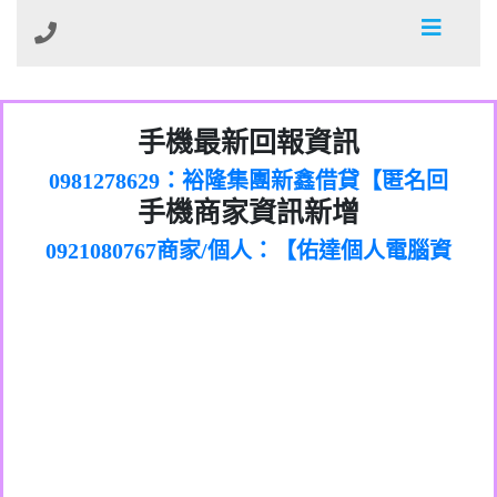
01：Greetings,Iwork【Nicholas Doby回
手機最新回報資訊
0981278629：裕隆集團新鑫借貸【匿名回
報】
886816675846：
報】
0968805568商家/個人：【心理衛生輔導中
oyewzzzmwlfgqudeixig【tgvkqwlkjv回
886816675846：gh2xv1【🗒
手機商家資訊新增
0921080767商家/個人：【佑達個人電腦資
心】
0277357216：推銷股票，疑是詐騙。【匿
Transaction.Continue >>
報】
0981406932商家/個人：【滙誠第二資產公
訊】
graph.org/BALANCE-36824-US-
0982432519：
名回報】
0906425555商家/個人：【匿名】
司】
nmetpkesjxxvxmxjmilr【htyhwnfhpy回
DOLLARS-04-24-2?
0982432519：
0973717717商家/個人：【墾丁（悍馬租
xvptnfzzxgxyhnysldom【diwzitdytt回報】
hs=82db2fc596e92a7345c946290476fb06&
0982432519：寄免費的牛樟芝??【匿名回
報】
0963419717商家/個人：【林董】
車）】
0928859786：中租借貸廣告【匿名回報】
🗒回報】
報】
0907125117商家/個人：【非凡資訊】
0963566113：
0973396397商家/個人：【吉昇防火工程】
xwuyzefpksflsdeeizxf【dkrpevvehv回報】
0963566113：宅急便物流【匿名回報】
0973396397商家/個人：【吉昇防火工程】
0981696253：借貸廣告【匿名回報】
0277151332商家/個人：【匯誠第二資產管
0910303219：拖欠工程款【匿名回報】
0982446908商家/個人：【台新銀行貸款】
理股份有限公司】
0910303219：拖欠工程款【匿名回報】