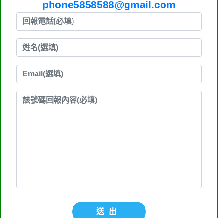
phone5858588@gmail.com
送出