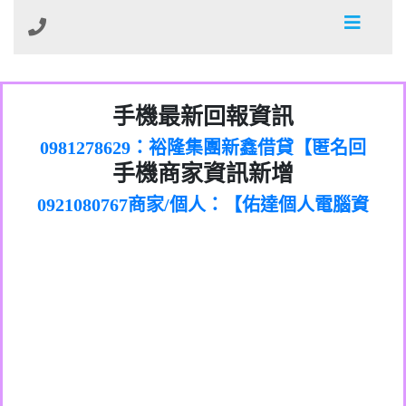
01：Greetings,Iwork【Nicholas Doby回
手機最新回報資訊
0981278629：裕隆集團新鑫借貸【匿名回
報】
886816675846：
報】
0968805568商家/個人：【心理衛生輔導中
oyewzzzmwlfgqudeixig【tgvkqwlkjv回
886816675846：gh2xv1【🗒
手機商家資訊新增
0921080767商家/個人：【佑達個人電腦資
心】
0277357216：推銷股票，疑是詐騙。【匿
Transaction.Continue >>
報】
0981406932商家/個人：【滙誠第二資產公
訊】
graph.org/BALANCE-36824-US-
0982432519：
名回報】
0906425555商家/個人：【匿名】
司】
nmetpkesjxxvxmxjmilr【htyhwnfhpy回
DOLLARS-04-24-2?
0982432519：
0973717717商家/個人：【墾丁（悍馬租
xvptnfzzxgxyhnysldom【diwzitdytt回報】
hs=82db2fc596e92a7345c946290476fb06&
0982432519：寄免費的牛樟芝??【匿名回
報】
0963419717商家/個人：【林董】
車）】
0928859786：中租借貸廣告【匿名回報】
🗒回報】
報】
0907125117商家/個人：【非凡資訊】
0963566113：
0973396397商家/個人：【吉昇防火工程】
xwuyzefpksflsdeeizxf【dkrpevvehv回報】
0963566113：宅急便物流【匿名回報】
0973396397商家/個人：【吉昇防火工程】
0981696253：借貸廣告【匿名回報】
0277151332商家/個人：【匯誠第二資產管
0910303219：拖欠工程款【匿名回報】
0982446908商家/個人：【台新銀行貸款】
理股份有限公司】
0910303219：拖欠工程款【匿名回報】