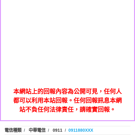
0908285050商家/個人：【應召站】
0972131993：裕隆新鑫借貸【匿名回報】
0937633597商家/個人：【無】
0972131993：裕隆新鑫借貸【匿名回報】
0979049129商家/個人：【汪仔澡堂寵物美
0982084260：汽機車貸款【匿名回報】
0976358085商家/個人：【康代書-房屋二
容工作室】
0277427050：接聽音樂.【匿名回報】
胎/土地二胎/持分貸款/房屋增貸】
0935219225商家/個人：【警察】
0910303219：拖欠工程款，大家要小心
0923325641商家/個人：【楊育彰】
01：Greetings,Iwork【Nicholas Doby回
【黃俊霖回報】
0963600462商家/個人：【花旗銀行】
0981278629：裕隆集團新鑫借貸【匿名回
報】
0921400619商家/個人：【不明】
886816675846：
報】
01：Greetings,Iwork【Nicholas Doby回
oyewzzzmwlfgqudeixig【tgvkqwlkjv回
886816675846：gh2xv1【🗒
0981278629：裕隆集團新鑫借貸【匿名回
報】
0277357216：推銷股票，疑是詐騙。【匿
Transaction.Continue >>
報】
886816675846：
報】
graph.org/BALANCE-36824-US-
0982432519：
名回報】
oyewzzzmwlfgqudeixig【tgvkqwlkjv回
886816675846：gh2xv1【🗒
nmetpkesjxxvxmxjmilr【htyhwnfhpy回
DOLLARS-04-24-2?
0982432519：
0277357216：推銷股票，疑是詐騙。【匿
Transaction.Continue >>
報】
本網站上的回報內容為公開可見，任何人
xvptnfzzxgxyhnysldom【diwzitdytt回報】
hs=82db2fc596e92a7345c946290476fb06&
0982432519：寄免費的牛樟芝??【匿名回
報】
graph.org/BALANCE-36824-US-
0982432519：
名回報】
都可以利用本站回報。任何回報訊息本網
0928859786：中租借貸廣告【匿名回報】
🗒回報】
報】
nmetpkesjxxvxmxjmilr【htyhwnfhpy回
DOLLARS-04-24-2?
0982432519：
站不負任何法律責任，請確實回報。
0963566113：
xvptnfzzxgxyhnysldom【diwzitdytt回報】
hs=82db2fc596e92a7345c946290476fb06&
0982432519：寄免費的牛樟芝??【匿名回
報】
xwuyzefpksflsdeeizxf【dkrpevvehv回報】
0963566113：宅急便物流【匿名回報】
0928859786：中租借貸廣告【匿名回報】
🗒回報】
報】
0981696253：借貸廣告【匿名回報】
0963566113：
電信種類
中華電信
0911
0911880XXX
0910303219：拖欠工程款【匿名回報】