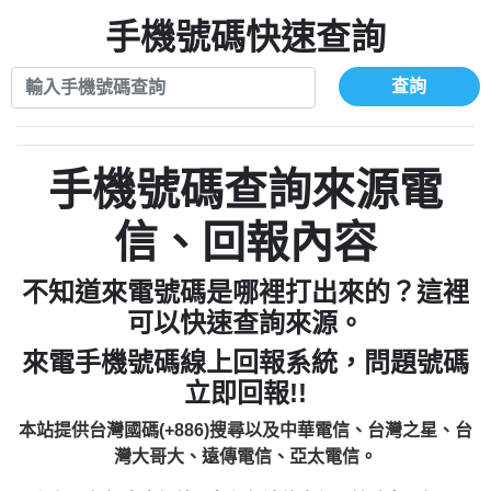
xwuyzefpksflsdeeizxf【dkrpevvehv回報】
0963566113：宅急便物流【匿名回報】
0910303219：拖欠工程款【匿名回報】
手機號碼快速查詢
0981696253：借貸廣告【匿名回報】
0972131993：裕隆新鑫借貸【匿名回報】
0910303219：拖欠工程款【匿名回報】
0972131993：裕隆新鑫借貸【匿名回報】
0910303219：拖欠工程款【匿名回報】
查詢
0982084260：汽機車貸款【匿名回報】
0972131993：裕隆新鑫借貸【匿名回報】
0277427050：接聽音樂.【匿名回報】
0972131993：裕隆新鑫借貸【匿名回報】
0910303219：拖欠工程款，大家要小心
0982084260：汽機車貸款【匿名回報】
手機號碼查詢來源電
【黃俊霖回報】
0277427050：接聽音樂.【匿名回報】
0910303219：拖欠工程款，大家要小心
信、回報內容
【黃俊霖回報】
不知道來電號碼是哪裡打出來的？這裡
可以快速查詢來源。
來電手機號碼線上回報系統，問題號碼
立即回報!!
本站提供台灣國碼(+886)搜尋以及中華電信、台灣之星、台
灣大哥大、遠傳電信、亞太電信。