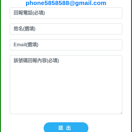
phone5858588@gmail.com
送出