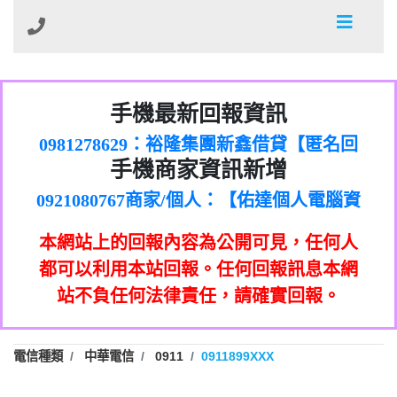
01：Greetings,Iwork【Nicholas Doby回
手機最新回報資訊
0981278629：裕隆集團新鑫借貸【匿名回
報】
886816675846：
報】
0968805568商家/個人：【心理衛生輔導中
oyewzzzmwlfgqudeixig【tgvkqwlkjv回
886816675846：gh2xv1【🗒
手機商家資訊新增
0921080767商家/個人：【佑達個人電腦資
心】
0277357216：推銷股票，疑是詐騙。【匿
Transaction.Continue >>
報】
0981406932商家/個人：【滙誠第二資產公
訊】
graph.org/BALANCE-36824-US-
0982432519：
名回報】
0906425555商家/個人：【匿名】
司】
nmetpkesjxxvxmxjmilr【htyhwnfhpy回
DOLLARS-04-24-2?
0982432519：
本網站上的回報內容為公開可見，任何人
0973717717商家/個人：【墾丁（悍馬租
xvptnfzzxgxyhnysldom【diwzitdytt回報】
hs=82db2fc596e92a7345c946290476fb06&
0982432519：寄免費的牛樟芝??【匿名回
報】
0963419717商家/個人：【林董】
車）】
都可以利用本站回報。任何回報訊息本網
0928859786：中租借貸廣告【匿名回報】
🗒回報】
報】
0907125117商家/個人：【非凡資訊】
站不負任何法律責任，請確實回報。
0963566113：
0973396397商家/個人：【吉昇防火工程】
xwuyzefpksflsdeeizxf【dkrpevvehv回報】
0963566113：宅急便物流【匿名回報】
0973396397商家/個人：【吉昇防火工程】
0981696253：借貸廣告【匿名回報】
0277151332商家/個人：【匯誠第二資產管
電信種類
中華電信
0911
0911899XXX
0910303219：拖欠工程款【匿名回報】
0982446908商家/個人：【台新銀行貸款】
理股份有限公司】
0910303219：拖欠工程款【匿名回報】