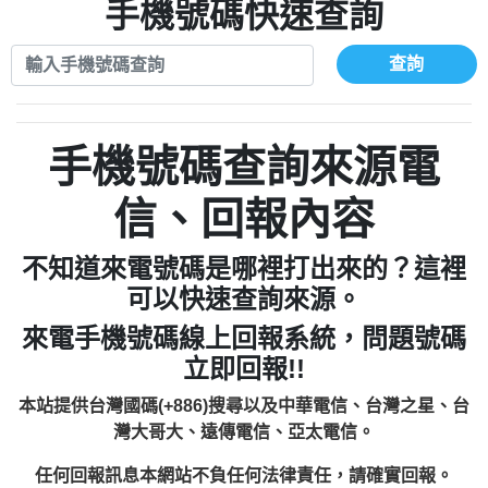
xwuyzefpksflsdeeizxf【dkrpevvehv回報】
0963566113：宅急便物流【匿名回報】
手機號碼快速查詢
0910303219：拖欠工程款【匿名回報】
0981696253：借貸廣告【匿名回報】
0972131993：裕隆新鑫借貸【匿名回報】
0910303219：拖欠工程款【匿名回報】
查詢
0972131993：裕隆新鑫借貸【匿名回報】
0910303219：拖欠工程款【匿名回報】
0982084260：汽機車貸款【匿名回報】
0972131993：裕隆新鑫借貸【匿名回報】
0277427050：接聽音樂.【匿名回報】
0972131993：裕隆新鑫借貸【匿名回報】
手機號碼查詢來源電
0910303219：拖欠工程款，大家要小心
0982084260：汽機車貸款【匿名回報】
【黃俊霖回報】
0277427050：接聽音樂.【匿名回報】
信、回報內容
0910303219：拖欠工程款，大家要小心
【黃俊霖回報】
不知道來電號碼是哪裡打出來的？這裡
可以快速查詢來源。
來電手機號碼線上回報系統，問題號碼
立即回報!!
本站提供台灣國碼(+886)搜尋以及中華電信、台灣之星、台
灣大哥大、遠傳電信、亞太電信。
任何回報訊息本網站不負任何法律責任，請確實回報。