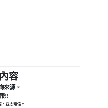
家/個人：【汪仔澡堂寵物美容工作室】
個人：【康代書-房屋二胎/土地二胎/持分
9225商家/個人：【警察】
款/房屋增貸】
641商家/個人：【楊育彰】
462商家/個人：【花旗銀行】
0619商家/個人：【不明】
Iwork【Nicholas Doby回報】
9：裕隆集團新鑫借貸【匿名回報】
zzmwlfgqudeixig【tgvkqwlkjv回報】
1【🗒 Transaction.Continue >>
E-36824-US-DOLLARS-04-24-2?
：推銷股票，疑是詐騙。【匿名回報】
sjxxvxmxjmilr【htyhwnfhpy回報】
a7345c946290476fb06& 🗒回報】
內容
zzxgxyhnysldom【diwzitdytt回報】
9：寄免費的牛樟芝??【匿名回報】
詢來源。
86：中租借貸廣告【匿名回報】
fpksflsdeeizxf【dkrpevvehv回報】
!!
113：宅急便物流【匿名回報】
信、亞太電信。
253：借貸廣告【匿名回報】