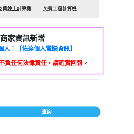
免費線上計算機
免費工程計算機
商家資訊新增
8商家/個人：【心理衛生輔導中心】
7商家/個人：【佑達個人電腦資訊】
2商家/個人：【滙誠第二資產公司】
不負任何法律責任，請確實回報。
5555商家/個人：【匿名】
7商家/個人：【墾丁（悍馬租車）】
9717商家/個人：【林董】
117商家/個人：【非凡資訊】
97商家/個人：【吉昇防火工程】
97商家/個人：【吉昇防火工程】
家/個人：【匯誠第二資產管理股份有限公
查詢
08商家/個人：【台新銀行貸款】
司】
050商家/個人：【應召站】
33597商家/個人：【無】