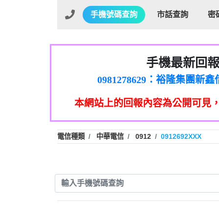
手機號碼查詢
市話查詢
密
手機最新回
01：Greetings,Iwork【Ni
0981278629：裕隆集團
886816675846：oyewzzzmwlfgqud
本網站上的回報內容為公開可見
886816675846：gh2xv1【🗒 Tran
graph.org/BALANCE-36824-US
0277357216：推銷股票，
0982432519：nmetpkesjxxvxmx
hs=82db2fc596e92a7345c946
電信種類
中華電信
0912
0912692XXX
0982432519：xvptnfzzxgxyhnys
0982432519：寄免費的牛
0928859786：中租借
0963566113：xwuyzefpksflsdee
0963566113：宅急便
0981696253：借貸
0910303219：拖欠工