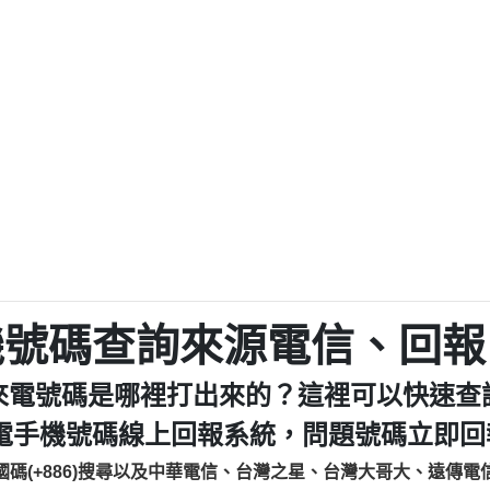
程款【匿名回報】
0979049129商
鑫借貸【匿名回報】
0976358085商家/
鑫借貸【匿名回報】
093521
貸
貸款【匿名回報】
0923325
樂.【匿名回報】
0963600
大家要小心【黃俊霖回報】
092140
cholas Doby回報】
01：Greetings,
新鑫借貸【匿名回報】
098127862
eixig【tgvkqwlkjv回報】
886816675846：oyewz
saction.Continue >>
886816675846：gh2xv
-DOLLARS-04-24-2?
疑是詐騙。【匿名回報】
graph.org/BALANC
0277357216
jmilr【htyhwnfhpy回報】
290476fb06& 🗒回報】
0982432519：nmetpke
hs=82db2fc596e92
機號碼查詢來源電信、回報
ldom【diwzitdytt回報】
0982432519：xvptnf
樟芝??【匿名回報】
098243251
來電號碼是哪裡打出來的？這裡可以快速查
貸廣告【匿名回報】
09288597
izxf【dkrpevvehv回報】
0963566113：xwuyze
電手機號碼線上回報系統，問題號碼立即回報
物流【匿名回報】
0963566
國碼(+886)搜尋以及中華電信、台灣之星、台灣大哥大、遠傳電
廣告【匿名回報】
0981696