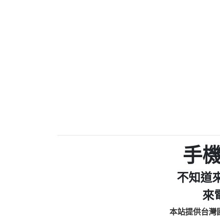
0910303219：拖欠工
0972131993：裕隆新
0972131993：裕隆新
0982084260：汽機車
0277427050：接聽音
0910303219：拖欠工程款，
01：Greetings,Iwork【Ni
0981278629：裕隆集團
886816675846：oyewzzzmwlfgqud
886816675846：gh2xv1【🗒 Tran
graph.org/BALANCE-36824-US
0277357216：推銷股票，
0982432519：nmetpkesjxxvxmx
hs=82db2fc596e92a7345c946
手
0982432519：xvptnfzzxgxyhnys
0982432519：寄免費的牛
不知道
0928859786：中租借
0963566113：xwuyzefpksflsdee
來
0963566113：宅急便
本站提供台灣
0981696253：借貸