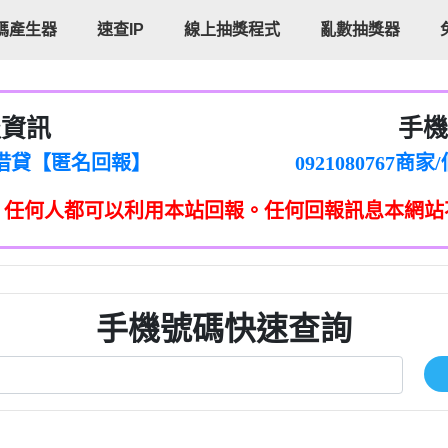
碼產生器
速查IP
線上抽獎程式
亂數抽獎器
報資訊
手機
cholas Doby回報】
096880556
新鑫借貸【匿名回報】
092108076
eixig【tgvkqwlkjv回報】
098140693
，任何人都可以利用本站回報。任何回報訊息本網站
saction.Continue >>
090642
-DOLLARS-04-24-2?
疑是詐騙。【匿名回報】
097371771
jmilr【htyhwnfhpy回報】
290476fb06& 🗒回報】
096341
ldom【diwzitdytt回報】
0907125
樟芝??【匿名回報】
09733963
手機號碼快速查詢
貸廣告【匿名回報】
09733963
izxf【dkrpevvehv回報】
0277151332商
物流【匿名回報】
09824469
廣告【匿名回報】
0908285
程款【匿名回報】
09376