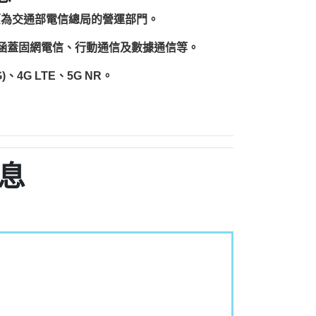
原為交通部電信總局的營運部門。
圍涵蓋固網電信、行動通信及數據通信等。
、4G LTE、5G NR。
息