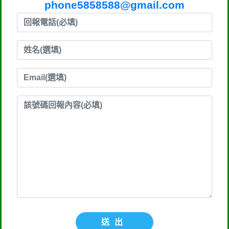
phone5858588@gmail.com
送出