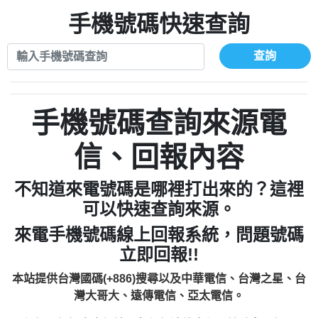
xwuyzefpksflsdeeizxf【dkrpevvehv回報】
0963566113：宅急便物流【匿名回報】
0910303219：拖欠工程款【匿名回報】
手機號碼快速查詢
0981696253：借貸廣告【匿名回報】
0972131993：裕隆新鑫借貸【匿名回報】
0910303219：拖欠工程款【匿名回報】
0972131993：裕隆新鑫借貸【匿名回報】
0910303219：拖欠工程款【匿名回報】
查詢
0982084260：汽機車貸款【匿名回報】
0972131993：裕隆新鑫借貸【匿名回報】
0277427050：接聽音樂.【匿名回報】
0972131993：裕隆新鑫借貸【匿名回報】
0910303219：拖欠工程款，大家要小心
0982084260：汽機車貸款【匿名回報】
手機號碼查詢來源電
【黃俊霖回報】
0277427050：接聽音樂.【匿名回報】
0910303219：拖欠工程款，大家要小心
信、回報內容
【黃俊霖回報】
不知道來電號碼是哪裡打出來的？這裡
可以快速查詢來源。
來電手機號碼線上回報系統，問題號碼
立即回報!!
本站提供台灣國碼(+886)搜尋以及中華電信、台灣之星、台
灣大哥大、遠傳電信、亞太電信。