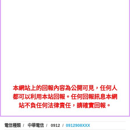
0908285050商家/個人：【應召站】
0972131993：裕隆新鑫借貸【匿名回報】
0937633597商家/個人：【無】
0972131993：裕隆新鑫借貸【匿名回報】
0979049129商家/個人：【汪仔澡堂寵物美
0982084260：汽機車貸款【匿名回報】
0976358085商家/個人：【康代書-房屋二
容工作室】
0277427050：接聽音樂.【匿名回報】
胎/土地二胎/持分貸款/房屋增貸】
0935219225商家/個人：【警察】
0910303219：拖欠工程款，大家要小心
0923325641商家/個人：【楊育彰】
01：Greetings,Iwork【Nicholas Doby回
【黃俊霖回報】
0963600462商家/個人：【花旗銀行】
0981278629：裕隆集團新鑫借貸【匿名回
報】
0921400619商家/個人：【不明】
886816675846：
報】
01：Greetings,Iwork【Nicholas Doby回
oyewzzzmwlfgqudeixig【tgvkqwlkjv回
886816675846：gh2xv1【🗒
0981278629：裕隆集團新鑫借貸【匿名回
報】
0277357216：推銷股票，疑是詐騙。【匿
Transaction.Continue >>
報】
886816675846：
報】
graph.org/BALANCE-36824-US-
0982432519：
名回報】
oyewzzzmwlfgqudeixig【tgvkqwlkjv回
886816675846：gh2xv1【🗒
nmetpkesjxxvxmxjmilr【htyhwnfhpy回
DOLLARS-04-24-2?
0982432519：
0277357216：推銷股票，疑是詐騙。【匿
Transaction.Continue >>
報】
本網站上的回報內容為公開可見，任何人
xvptnfzzxgxyhnysldom【diwzitdytt回報】
hs=82db2fc596e92a7345c946290476fb06&
0982432519：寄免費的牛樟芝??【匿名回
報】
graph.org/BALANCE-36824-US-
0982432519：
名回報】
都可以利用本站回報。任何回報訊息本網
0928859786：中租借貸廣告【匿名回報】
🗒回報】
報】
nmetpkesjxxvxmxjmilr【htyhwnfhpy回
DOLLARS-04-24-2?
0982432519：
站不負任何法律責任，請確實回報。
0963566113：
xvptnfzzxgxyhnysldom【diwzitdytt回報】
hs=82db2fc596e92a7345c946290476fb06&
0982432519：寄免費的牛樟芝??【匿名回
報】
xwuyzefpksflsdeeizxf【dkrpevvehv回報】
0963566113：宅急便物流【匿名回報】
0928859786：中租借貸廣告【匿名回報】
🗒回報】
報】
0981696253：借貸廣告【匿名回報】
0963566113：
電信種類
中華電信
0912
0912908XXX
0910303219：拖欠工程款【匿名回報】