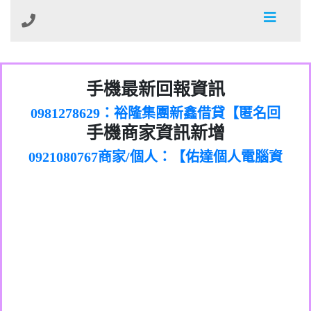
01：Greetings,Iwork【Nicholas Doby回
手機最新回報資訊
0981278629：裕隆集團新鑫借貸【匿名回
報】
886816675846：
報】
0968805568商家/個人：【心理衛生輔導中
oyewzzzmwlfgqudeixig【tgvkqwlkjv回
886816675846：gh2xv1【🗒
手機商家資訊新增
0921080767商家/個人：【佑達個人電腦資
心】
0277357216：推銷股票，疑是詐騙。【匿
Transaction.Continue >>
報】
0981406932商家/個人：【滙誠第二資產公
訊】
graph.org/BALANCE-36824-US-
0982432519：
名回報】
0906425555商家/個人：【匿名】
司】
nmetpkesjxxvxmxjmilr【htyhwnfhpy回
DOLLARS-04-24-2?
0982432519：
0973717717商家/個人：【墾丁（悍馬租
xvptnfzzxgxyhnysldom【diwzitdytt回報】
hs=82db2fc596e92a7345c946290476fb06&
0982432519：寄免費的牛樟芝??【匿名回
報】
0963419717商家/個人：【林董】
車）】
0928859786：中租借貸廣告【匿名回報】
🗒回報】
報】
0907125117商家/個人：【非凡資訊】
0963566113：
0973396397商家/個人：【吉昇防火工程】
xwuyzefpksflsdeeizxf【dkrpevvehv回報】
0963566113：宅急便物流【匿名回報】
0973396397商家/個人：【吉昇防火工程】
0981696253：借貸廣告【匿名回報】
0277151332商家/個人：【匯誠第二資產管
0910303219：拖欠工程款【匿名回報】
0982446908商家/個人：【台新銀行貸款】
理股份有限公司】
0910303219：拖欠工程款【匿名回報】