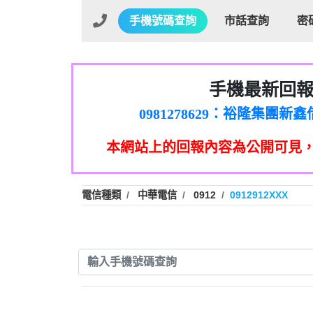
手機號碼查詢
市話查詢
密
手機最新回
01：Greetings,Iwork【Ni
0981278629：裕隆集團
886816675846：oyewzzzmwlfgqud
本網站上的回報內容為公開可見
886816675846：gh2xv1【🗒 Tran
graph.org/BALANCE-36824-US
0277357216：推銷股票，
0982432519：nmetpkesjxxvxmx
hs=82db2fc596e92a7345c946
電信種類
中華電信
0912
0912912XXX
0982432519：xvptnfzzxgxyhnys
0982432519：寄免費的牛
0928859786：中租借
0963566113：xwuyzefpksflsdee
0963566113：宅急便
0981696253：借貸
0910303219：拖欠工