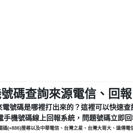
程款【匿名回報】
0979049129商
鑫借貸【匿名回報】
0976358085商家/
鑫借貸【匿名回報】
093521
貸
貸款【匿名回報】
0923325
樂.【匿名回報】
0963600
大家要小心【黃俊霖回報】
092140
cholas Doby回報】
01：Greetings,
新鑫借貸【匿名回報】
098127862
eixig【tgvkqwlkjv回報】
886816675846：oyewz
saction.Continue >>
886816675846：gh2xv
-DOLLARS-04-24-2?
疑是詐騙。【匿名回報】
graph.org/BALANC
0277357216
jmilr【htyhwnfhpy回報】
290476fb06& 🗒回報】
0982432519：nmetpke
hs=82db2fc596e92
機號碼查詢來源電信、回報
ldom【diwzitdytt回報】
0982432519：xvptnf
樟芝??【匿名回報】
098243251
來電號碼是哪裡打出來的？這裡可以快速查
貸廣告【匿名回報】
09288597
izxf【dkrpevvehv回報】
0963566113：xwuyze
電手機號碼線上回報系統，問題號碼立即回報
物流【匿名回報】
0963566
國碼(+886)搜尋以及中華電信、台灣之星、台灣大哥大、遠傳電
廣告【匿名回報】
0981696