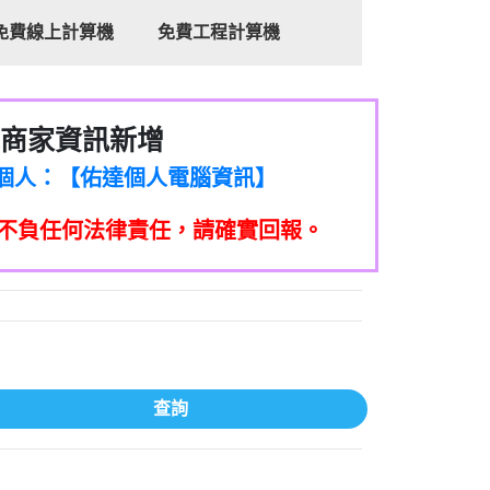
免費線上計算機
免費工程計算機
商家資訊新增
8商家/個人：【心理衛生輔導中心】
7商家/個人：【佑達個人電腦資訊】
2商家/個人：【滙誠第二資產公司】
不負任何法律責任，請確實回報。
5555商家/個人：【匿名】
7商家/個人：【墾丁（悍馬租車）】
9717商家/個人：【林董】
117商家/個人：【非凡資訊】
97商家/個人：【吉昇防火工程】
97商家/個人：【吉昇防火工程】
家/個人：【匯誠第二資產管理股份有限公
查詢
08商家/個人：【台新銀行貸款】
司】
050商家/個人：【應召站】
33597商家/個人：【無】