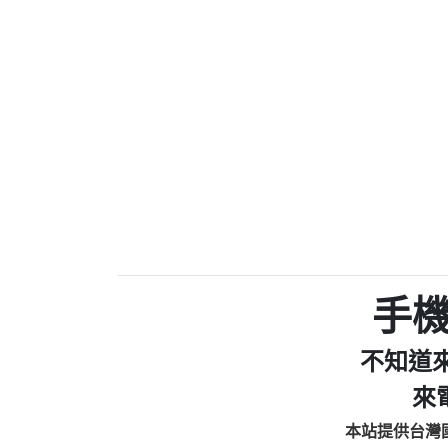
0910303219：拖欠工
0972131993：裕隆新
0972131993：裕隆新
0982084260：汽機車
0277427050：接聽音
0910303219：拖欠工程款，
01：Greetings,Iwork【Ni
0981278629：裕隆集團
886816675846：oyewzzzmwlfgqud
886816675846：gh2xv1【🗒 Tran
graph.org/BALANCE-36824-US
0277357216：推銷股票，
0982432519：nmetpkesjxxvxmx
hs=82db2fc596e92a7345c946
手
0982432519：xvptnfzzxgxyhnys
0982432519：寄免費的牛
不知道
0928859786：中租借
0963566113：xwuyzefpksflsdee
來
0963566113：宅急便
本站提供台灣
0981696253：借貸