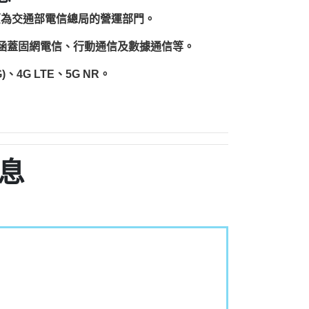
原為交通部電信總局的營運部門。
圍涵蓋固網電信、行動通信及數據通信等。
、4G LTE、5G NR。
息