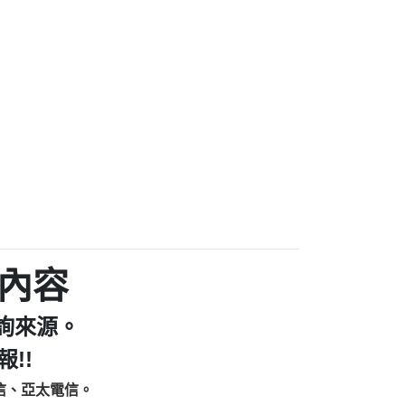
家/個人：【汪仔澡堂寵物美容工作室】
個人：【康代書-房屋二胎/土地二胎/持分
9225商家/個人：【警察】
款/房屋增貸】
641商家/個人：【楊育彰】
462商家/個人：【花旗銀行】
0619商家/個人：【不明】
Iwork【Nicholas Doby回報】
9：裕隆集團新鑫借貸【匿名回報】
zzmwlfgqudeixig【tgvkqwlkjv回報】
1【🗒 Transaction.Continue >>
E-36824-US-DOLLARS-04-24-2?
：推銷股票，疑是詐騙。【匿名回報】
sjxxvxmxjmilr【htyhwnfhpy回報】
a7345c946290476fb06& 🗒回報】
內容
zzxgxyhnysldom【diwzitdytt回報】
9：寄免費的牛樟芝??【匿名回報】
詢來源。
86：中租借貸廣告【匿名回報】
fpksflsdeeizxf【dkrpevvehv回報】
!!
113：宅急便物流【匿名回報】
信、亞太電信。
253：借貸廣告【匿名回報】