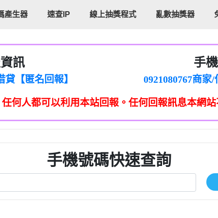
碼產生器
速查IP
線上抽獎程式
亂數抽獎器
報資訊
手機
cholas Doby回報】
096880556
新鑫借貸【匿名回報】
092108076
eixig【tgvkqwlkjv回報】
098140693
，任何人都可以利用本站回報。任何回報訊息本網站
saction.Continue >>
090642
-DOLLARS-04-24-2?
疑是詐騙。【匿名回報】
097371771
jmilr【htyhwnfhpy回報】
290476fb06& 🗒回報】
096341
ldom【diwzitdytt回報】
0907125
樟芝??【匿名回報】
09733963
手機號碼快速查詢
貸廣告【匿名回報】
09733963
izxf【dkrpevvehv回報】
0277151332商
物流【匿名回報】
09824469
廣告【匿名回報】
0908285
程款【匿名回報】
09376